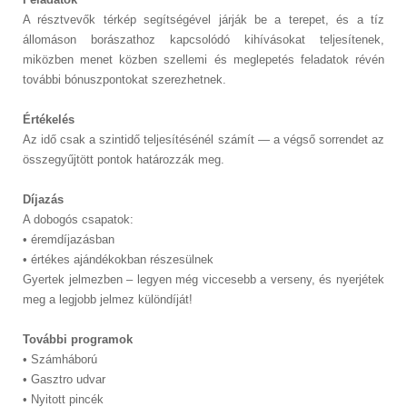
A résztvevők térkép segítségével járják be a terepet, és a tíz
állomáson borászathoz kapcsolódó kihívásokat teljesítenek,
miközben menet közben szellemi és meglepetés feladatok révén
további bónuszpontokat szerezhetnek.
Értékelés
Az idő csak a szintidő teljesítésénél számít — a végső sorrendet az
összegyűjtött pontok határozzák meg.
Díjazás
A dobogós csapatok:
• éremdíjazásban
• értékes ajándékokban részesülnek
Gyertek jelmezben – legyen még viccesebb a verseny, és nyerjétek
meg a legjobb jelmez különdíját!
További programok
• Számháború
• Gasztro udvar
• Nyitott pincék