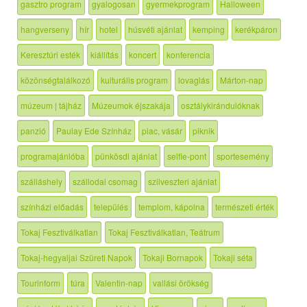
gasztro program
gyalogosan
gyermekprogram
Halloween
hangverseny
hír
hotel
húsvéti ajánlat
kemping
kerékpáron
Keresztúri esték
kiállítás
koncert
konferencia
közönségtalálkozó
kulturális program
lovaglás
Márton-nap
múzeum | tájház
Múzeumok éjszakája
osztálykirándulóknak
panzió
Paulay Ede Színház
piac, vásár
piknik
programajánlóba
pünkösdi ajánlat
selfie-pont
sportesemény
szálláshely
szállodai csomag
szilveszteri ajánlat
színházi előadás
település
templom, kápolna
természeti érték
Tokaj Fesztiválkatlan
Tokaj Fesztiválkatlan, Teátrum
Tokaj-hegyaljai Szüreti Napok
Tokaji Bornapok
Tokaji séta
Tourinform
túra
Valentin-nap
vallási örökség