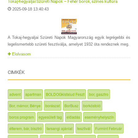
Tokaj-hegyaljai Szüreti Napok – Fehér borok, színes kultúra
2025-09-18 13:40:43
A Tokaj-hegyaljai Szüreti Napok Magyarország egyik legrégebbi és
legelismertebb szüreti fesztiválja, amelyet 1932 óta rendeznek meg.
Elolvasom
CIMKÉK
advent
apartman
BOLDOGkisfalud Feszt
bor, gasztro
Bor, mámor, Bénye
borászat
BorBusz
borkóstoló
boros program
egyesületi tag
előadás
eseményhelyszín
étterem, bár, bisztró
farsangi ajánlat
fesztivál
Furmint Február