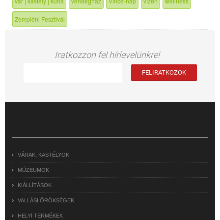
vár | kastély | kúria
vendégház
Vince-nap
vízen
wellness
Zempléni Fesztivál
Iratkozzon fel hírlevelünkre!
VÁRAK, KASTÉLYOK
MÚZEUMOK
KIÁLLÍTÁSOK
VALLÁSI ÖRÖKSÉGEK
HELYI TERMÉKEK