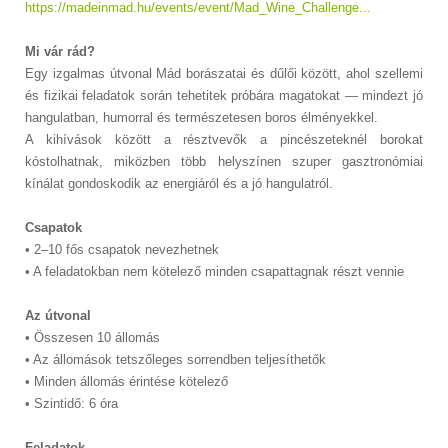
https://madeinmad.hu/events/event/Mad_Wine_Challenge...
Mi vár rád?
Egy izgalmas útvonal Mád borászatai és dűlői között, ahol szellemi
és fizikai feladatok során tehetitek próbára magatokat — mindezt jó
hangulatban, humorral és természetesen boros élményekkel.
A kihívások között a résztvevők a pincészeteknél borokat
kóstolhatnak, miközben több helyszínen szuper gasztronómiai
kínálat gondoskodik az energiáról és a jó hangulatról.
Csapatok
• 2–10 fős csapatok nevezhetnek
• A feladatokban nem kötelező minden csapattagnak részt vennie
Az útvonal
• Összesen 10 állomás
• Az állomások tetszőleges sorrendben teljesíthetők
• Minden állomás érintése kötelező
• Szintidő: 6 óra
Feladatok