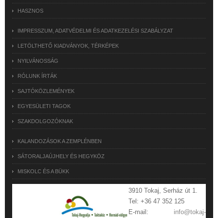
HASZNOS
IMPRESSZUM, ADATVÉDELMI ÉS ADATKEZELÉSI SZABÁLYZAT
LETÖLTHETŐ KIADVÁNYOK, TÉRKÉPEK
NYILVÁNOSSÁG
RÓLUNK ÍRTÁK
SAJTÓKÖZLEMÉNYEK
EGYESÜLETI TAGOK
SZAKDOLGOZÓKNAK
KALANDOZÁSOK A ZEMPLÉNBEN
SÁTORALJAÚJHELY ÉS HEGYKÖZ
MISKOLC ÉS A BÜKK
3910 Tokaj, Serház út 1.
Tel: +36 47 352 125
E-mail:
info@tokaj-