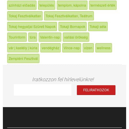
színházi előadás
település
templom, kápolna
természeti érték
Tokaj Fesztiválkatlan
Tokaj Fesztiválkatlan, Teátrum
Tokaj-hegyaljai Szüreti Napok
Tokaji Bornapok
Tokaji séta
Tourinform
túra
Valentin-nap
vallási örökség
vár | kastély | kúria
vendégház
Vince-nap
vízen
wellness
Zempléni Fesztivál
Iratkozzon fel hírlevelünkre!