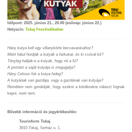
Időpont: 2025. június 21., 20.00 (esőnap: június 22.)
Helyszín:
Tokaj Fesztiválkatlan
Hány kutya kell egy villanykörte becsavarásához?
Miért hátul hordják a kutyák a farkukat, és ki csóvál kit?
Tényleg hallják-e a kutyák, hogy nő a fű?
A postást a saját kutyája is megugatja?
Hány Celsius fok a kutya hideg?
A kutyának van gazdája, vagy a gazdának van kutyája?
Remélem nem gondolják, hogy ezekre a kérdésekre választ fognak
kapni, mert nem.
Bővebb információ és jegyértékesítés:
Tourinform Tokaj
3910 Tokaj, Serház u. 1.