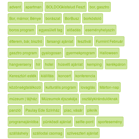
advent
apartman
BOLDOGkisfalud Feszt
bor, gasztro
Bor, mámor, Bénye
borászat
BorBusz
borkóstoló
boros program
egyesületi tag
előadás
eseményhelyszín
étterem, bár, bisztró
farsangi ajánlat
fesztivál
Furmint Február
gasztro program
gyalogosan
gyermekprogram
Halloween
hangverseny
hír
hotel
húsvéti ajánlat
kemping
kerékpáron
Keresztúri esték
kiállítás
koncert
konferencia
közönségtalálkozó
kulturális program
lovaglás
Márton-nap
múzeum | tájház
Múzeumok éjszakája
osztálykirándulóknak
panzió
Paulay Ede Színház
piac, vásár
piknik
programajánlóba
pünkösdi ajánlat
selfie-pont
sportesemény
szálláshely
szállodai csomag
szilveszteri ajánlat