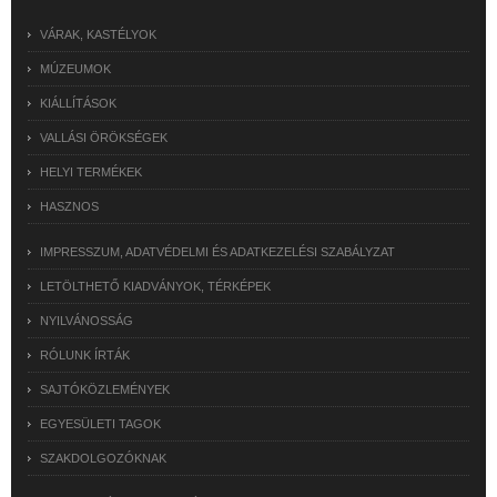
VÁRAK, KASTÉLYOK
MÚZEUMOK
KIÁLLÍTÁSOK
VALLÁSI ÖRÖKSÉGEK
HELYI TERMÉKEK
HASZNOS
IMPRESSZUM, ADATVÉDELMI ÉS ADATKEZELÉSI SZABÁLYZAT
LETÖLTHETŐ KIADVÁNYOK, TÉRKÉPEK
NYILVÁNOSSÁG
RÓLUNK ÍRTÁK
SAJTÓKÖZLEMÉNYEK
EGYESÜLETI TAGOK
SZAKDOLGOZÓKNAK