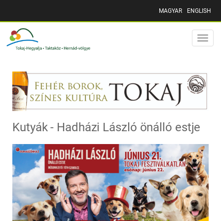
MAGYAR
ENGLISH
Toggle
naviga
Kutyák - Hadházi László önálló estje