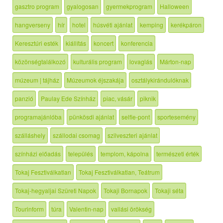
gasztro program
gyalogosan
gyermekprogram
Halloween
hangverseny
hír
hotel
húsvéti ajánlat
kemping
kerékpáron
Keresztúri esték
kiállítás
koncert
konferencia
közönségtalálkozó
kulturális program
lovaglás
Márton-nap
múzeum | tájház
Múzeumok éjszakája
osztálykirándulóknak
panzió
Paulay Ede Színház
piac, vásár
piknik
programajánlóba
pünkösdi ajánlat
selfie-pont
sportesemény
szálláshely
szállodai csomag
szilveszteri ajánlat
színházi előadás
település
templom, kápolna
természeti érték
Tokaj Fesztiválkatlan
Tokaj Fesztiválkatlan, Teátrum
Tokaj-hegyaljai Szüreti Napok
Tokaji Bornapok
Tokaji séta
Tourinform
túra
Valentin-nap
vallási örökség