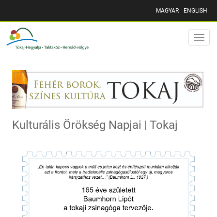
MAGYAR
ENGLISH
Toggle
naviga
Kulturális Örökség Napjai | Tokaj