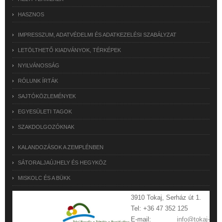
HASZNOS
IMPRESSZUM, ADATVÉDELMI ÉS ADATKEZELÉSI SZABÁLYZAT
LETÖLTHETŐ KIADVÁNYOK, TÉRKÉPEK
NYILVÁNOSSÁG
RÓLUNK ÍRTÁK
SAJTÓKÖZLEMÉNYEK
EGYESÜLETI TAGOK
SZAKDOLGOZÓKNAK
KALANDOZÁSOK A ZEMPLÉNBEN
SÁTORALJAÚJHELY ÉS HEGYKÖZ
MISKOLC ÉS A BÜKK
3910 Tokaj, Serház út 1.
Tel: +36 47 352 125
E-mail:
info@tokaj-