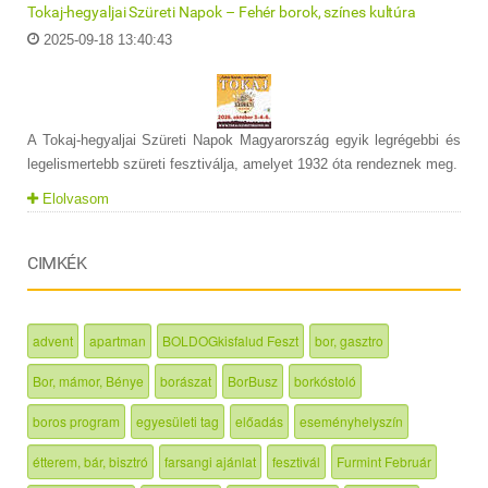
Tokaj-hegyaljai Szüreti Napok – Fehér borok, színes kultúra
2025-09-18 13:40:43
A Tokaj-hegyaljai Szüreti Napok Magyarország egyik legrégebbi és
legelismertebb szüreti fesztiválja, amelyet 1932 óta rendeznek meg.
Elolvasom
CIMKÉK
advent
apartman
BOLDOGkisfalud Feszt
bor, gasztro
Bor, mámor, Bénye
borászat
BorBusz
borkóstoló
boros program
egyesületi tag
előadás
eseményhelyszín
étterem, bár, bisztró
farsangi ajánlat
fesztivál
Furmint Február