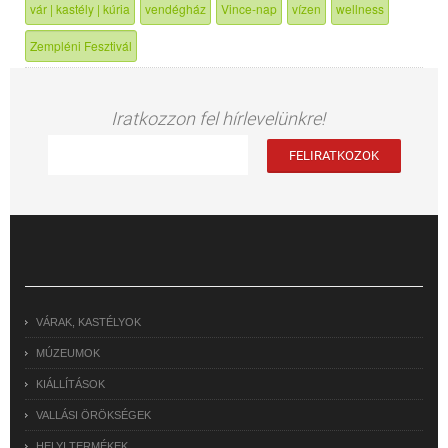
vár | kastély | kúria
vendégház
Vince-nap
vízen
wellness
Zempléni Fesztivál
Iratkozzon fel hírlevelünkre!
VÁRAK, KASTÉLYOK
MÚZEUMOK
KIÁLLÍTÁSOK
VALLÁSI ÖRÖKSÉGEK
HELYI TERMÉKEK