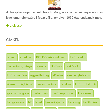
A Tokaj-hegyaljai Szüreti Napok Magyarország egyik legrégebbi és
legelismertebb szüreti fesztiválja, amelyet 1932 óta rendeznek meg.
Elolvasom
CIMKÉK
advent
apartman
BOLDOGkisfalud Feszt
bor, gasztro
Bor, mámor, Bénye
borászat
BorBusz
borkóstoló
boros program
egyesületi tag
előadás
eseményhelyszín
étterem, bár, bisztró
farsangi ajánlat
fesztivál
Furmint Február
gasztro program
gyalogosan
gyermekprogram
Halloween
hangverseny
hír
hotel
húsvéti ajánlat
kemping
kerékpáron