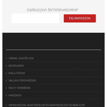
Iratkozzon fel hírlevelünkre!
VÁRAK, KASTÉLYOK
MÚZEUMOK
KIÁLLÍTÁSOK
VALLÁSI ÖRÖKSÉGEK
HELYI TERMÉKEK
HASZNOS
IMPRESSZUM, ADATVÉDELMI ÉS ADATKEZELÉSI SZABÁLYZAT