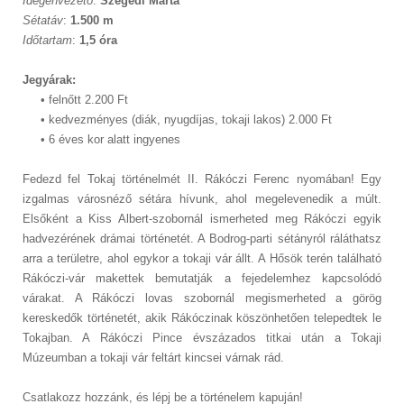
Idegenvezető
:
Szegedi Márta
Sétatáv
:
1.500 m
Időtartam
:
1,5 óra
Jegyárak:
• felnőtt 2.200 Ft
• kedvezményes (diák, nyugdíjas, tokaji lakos) 2.000 Ft
• 6 éves kor alatt ingyenes
Fedezd fel Tokaj történelmét II. Rákóczi Ferenc nyomában! Egy
izgalmas városnéző sétára hívunk, ahol megelevenedik a múlt.
Elsőként a Kiss Albert-szobornál ismerheted meg Rákóczi egyik
hadvezérének drámai történetét. A Bodrog-parti sétányról ráláthatsz
arra a területre, ahol egykor a tokaji vár állt. A Hősök terén található
Rákóczi-vár makettek bemutatják a fejedelemhez kapcsolódó
várakat. A Rákóczi lovas szobornál megismerheted a görög
kereskedők történetét, akik Rákóczinak köszönhetően telepedtek le
Tokajban. A Rákóczi Pince évszázados titkai után a Tokaji
Múzeumban a tokaji vár feltárt kincsei várnak rád.
Csatlakozz hozzánk, és lépj be a történelem kapuján!