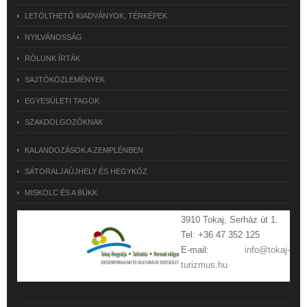
LETÖLTHETŐ KIADVÁNYOK, TÉRKÉPEK
NYILVÁNOSSÁG
RÓLUNK ÍRTÁK
SAJTÓKÖZLEMÉNYEK
EGYESÜLETI TAGOK
SZAKDOLGOZÓKNAK
KALANDOZÁSOK A ZEMPLÉNBEN
SÁTORALJAÚJHELY ÉS HEGYKÖZ
MISKOLC ÉS A BÜKK
3910 Tokaj, Serház út 1.
Tel: +36 47 352 125
E-mail:
info@tokaj-
turizmus.hu