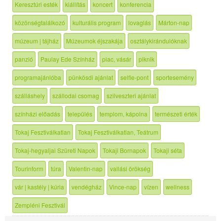
Keresztúri esték
kiállítás
koncert
konferencia
közönségtalálkozó
kulturális program
lovaglás
Márton-nap
múzeum | tájház
Múzeumok éjszakája
osztálykirándulóknak
panzió
Paulay Ede Színház
piac, vásár
piknik
programajánlóba
pünkösdi ajánlat
selfie-pont
sportesemény
szálláshely
szállodai csomag
szilveszteri ajánlat
színházi előadás
település
templom, kápolna
természeti érték
Tokaj Fesztiválkatlan
Tokaj Fesztiválkatlan, Teátrum
Tokaj-hegyaljai Szüreti Napok
Tokaji Bornapok
Tokaji séta
Tourinform
túra
Valentin-nap
vallási örökség
vár | kastély | kúria
vendégház
Vince-nap
vízen
wellness
Zempléni Fesztivál