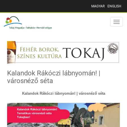
MAGYAR
ENGLISH
Toggle
naviga
Kalandok Rákóczi lábnyomán! |
városnéző séta
Kalandok Rákóczi lábnyomán! | városnéző séta