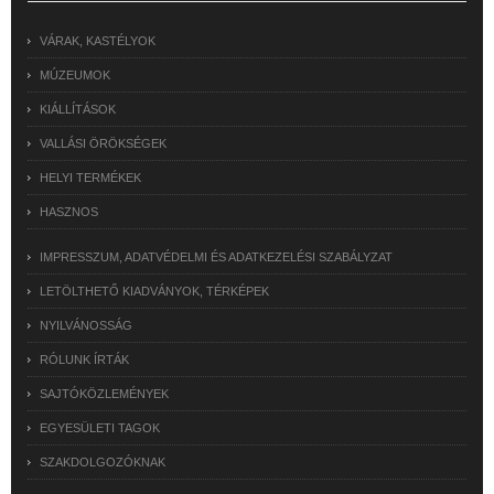
VÁRAK, KASTÉLYOK
MÚZEUMOK
KIÁLLÍTÁSOK
VALLÁSI ÖRÖKSÉGEK
HELYI TERMÉKEK
HASZNOS
IMPRESSZUM, ADATVÉDELMI ÉS ADATKEZELÉSI SZABÁLYZAT
LETÖLTHETŐ KIADVÁNYOK, TÉRKÉPEK
NYILVÁNOSSÁG
RÓLUNK ÍRTÁK
SAJTÓKÖZLEMÉNYEK
EGYESÜLETI TAGOK
SZAKDOLGOZÓKNAK