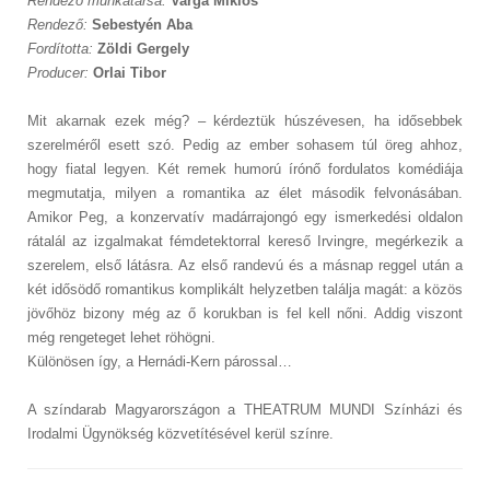
Rendező munkatársa:
Varga Miklós
Rendező:
Sebestyén Aba
Fordította:
Zöldi Gergely
Producer:
Orlai Tibor
Mit akarnak ezek még? – kérdeztük húszévesen, ha idősebbek
szerelméről esett szó. Pedig az ember sohasem túl öreg ahhoz,
hogy fiatal legyen. Két remek humorú írónő fordulatos komédiája
megmutatja, milyen a romantika az élet második felvonásában.
Amikor Peg, a konzervatív madárrajongó egy ismerkedési oldalon
rátalál az izgalmakat fémdetektorral kereső Irvingre, megérkezik a
szerelem, első látásra. Az első randevú és a másnap reggel után a
két idősödő romantikus komplikált helyzetben találja magát: a közös
jövőhöz bizony még az ő korukban is fel kell nőni. Addig viszont
még rengeteget lehet röhögni.
Különösen így, a Hernádi-Kern párossal…
A színdarab Magyarországon a THEATRUM MUNDI Színházi és
Irodalmi Ügynökség közvetítésével kerül színre.