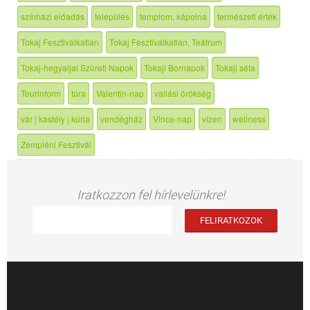
színházi előadás
település
templom, kápolna
természeti érték
Tokaj Fesztiválkatlan
Tokaj Fesztiválkatlan, Teátrum
Tokaj-hegyaljai Szüreti Napok
Tokaji Bornapok
Tokaji séta
Tourinform
túra
Valentin-nap
vallási örökség
vár | kastély | kúria
vendégház
Vince-nap
vízen
wellness
Zempléni Fesztivál
Iratkozzon fel hírlevelünkre!