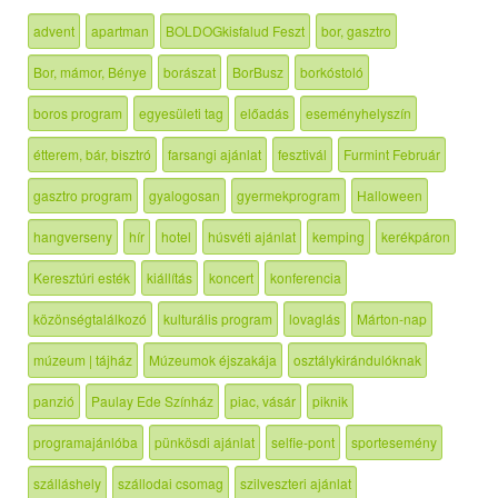
advent
apartman
BOLDOGkisfalud Feszt
bor, gasztro
Bor, mámor, Bénye
borászat
BorBusz
borkóstoló
boros program
egyesületi tag
előadás
eseményhelyszín
étterem, bár, bisztró
farsangi ajánlat
fesztivál
Furmint Február
gasztro program
gyalogosan
gyermekprogram
Halloween
hangverseny
hír
hotel
húsvéti ajánlat
kemping
kerékpáron
Keresztúri esték
kiállítás
koncert
konferencia
közönségtalálkozó
kulturális program
lovaglás
Márton-nap
múzeum | tájház
Múzeumok éjszakája
osztálykirándulóknak
panzió
Paulay Ede Színház
piac, vásár
piknik
programajánlóba
pünkösdi ajánlat
selfie-pont
sportesemény
szálláshely
szállodai csomag
szilveszteri ajánlat