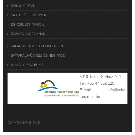
RÓLUNK ÍRTÁK
SAJTÓKÖZLEMÉNYEK
EGYESÜLETI TAGOK
SZAKDOLGOZÓKNAK
KALANDOZÁSOK A ZEMPLÉNBEN
SÁTORALJAÚJHELY ÉS HEGYKÖZ
MISKOLC ÉS A BÜKK
3910 Tokaj, Serház út 1.
Tel: +36 47 352 125
E-mail:
info@tokaj-
turizmus.hu
COPYRIGHT @ 2015