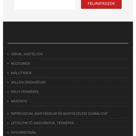
VÁRAK, KASTÉLYOK
MÚZEUMOK
KIÁLLÍTÁSOK
VALLÁSI ÖRÖKSÉGEK
HELYI TERMÉKEK
HASZNOS
IMPRESSZUM, ADATVÉDELMI ÉS ADATKEZELÉSI SZABÁLYZAT
LETÖLTHETŐ KIADVÁNYOK, TÉRKÉPEK
NYILVÁNOSSÁG