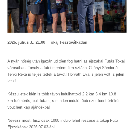
2026. július 3., 21.00 | Tokaj Fesztiválkatlan
A nyári hőség után igazán üditően fog hatni az éjszakai Futás Tokaj
városában! Tavaly a futni mentem film sztárjai Csányi Sándor és
Tenki Réka is teljesitették a távot! Horváth Éva is jelen volt, s jelen
lesz!
Készüljetek idén is több távon indulhattok! 2.2 km 5.4 km 10.8
km.Időmérős, buli futam, s minden induló több ezer forint értékű
vouchert kap ajándékba!
Nevezz most, hisz csak 1000 induló lehet részese a tokaji Futó
Éjszakának 2026.07.03-án!