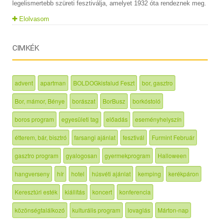
legelismertebb szüreti fesztiválja, amelyet 1932 óta rendeznek meg.
Elolvasom
CIMKÉK
advent
apartman
BOLDOGkisfalud Feszt
bor, gasztro
Bor, mámor, Bénye
borászat
BorBusz
borkóstoló
boros program
egyesületi tag
előadás
eseményhelyszín
étterem, bár, bisztró
farsangi ajánlat
fesztivál
Furmint Február
gasztro program
gyalogosan
gyermekprogram
Halloween
hangverseny
hír
hotel
húsvéti ajánlat
kemping
kerékpáron
Keresztúri esték
kiállítás
koncert
konferencia
közönségtalálkozó
kulturális program
lovaglás
Márton-nap