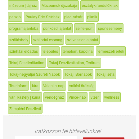
múzeum | tájház
Múzeumok éjszakája
osztálykirándulóknak
panzió
Paulay Ede Színház
piac, vásár
piknik
programajánlóba
pünkösdi ajánlat
selfie-pont
sportesemény
szálláshely
szállodai csomag
szilveszteri ajánlat
színházi előadás
település
templom, kápolna
természeti érték
Tokaj Fesztiválkatlan
Tokaj Fesztiválkatlan, Teátrum
Tokaj-hegyaljai Szüreti Napok
Tokaji Bornapok
Tokaji séta
Tourinform
túra
Valentin-nap
vallási örökség
vár | kastély | kúria
vendégház
Vince-nap
vízen
wellness
Zempléni Fesztivál
Iratkozzon fel hírlevelünkre!