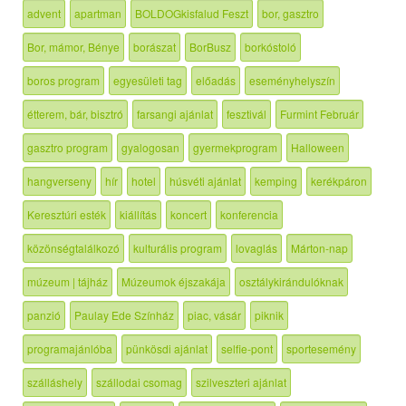
advent
apartman
BOLDOGkisfalud Feszt
bor, gasztro
Bor, mámor, Bénye
borászat
BorBusz
borkóstoló
boros program
egyesületi tag
előadás
eseményhelyszín
étterem, bár, bisztró
farsangi ajánlat
fesztivál
Furmint Február
gasztro program
gyalogosan
gyermekprogram
Halloween
hangverseny
hír
hotel
húsvéti ajánlat
kemping
kerékpáron
Keresztúri esték
kiállítás
koncert
konferencia
közönségtalálkozó
kulturális program
lovaglás
Márton-nap
múzeum | tájház
Múzeumok éjszakája
osztálykirándulóknak
panzió
Paulay Ede Színház
piac, vásár
piknik
programajánlóba
pünkösdi ajánlat
selfie-pont
sportesemény
szálláshely
szállodai csomag
szilveszteri ajánlat