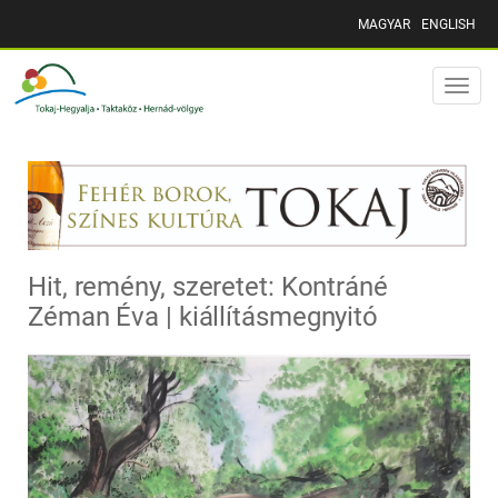
MAGYAR
ENGLISH
Toggle
naviga
Hit, remény, szeretet: Kontráné
Zéman Éva | kiállításmegnyitó