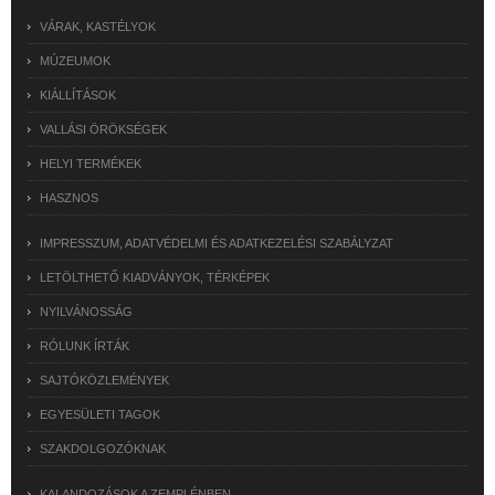
VÁRAK, KASTÉLYOK
MÚZEUMOK
KIÁLLÍTÁSOK
VALLÁSI ÖRÖKSÉGEK
HELYI TERMÉKEK
HASZNOS
IMPRESSZUM, ADATVÉDELMI ÉS ADATKEZELÉSI SZABÁLYZAT
LETÖLTHETŐ KIADVÁNYOK, TÉRKÉPEK
NYILVÁNOSSÁG
RÓLUNK ÍRTÁK
SAJTÓKÖZLEMÉNYEK
EGYESÜLETI TAGOK
SZAKDOLGOZÓKNAK
KALANDOZÁSOK A ZEMPLÉNBEN