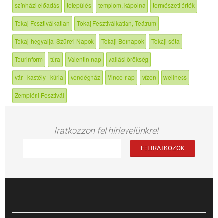
színházi előadás
település
templom, kápolna
természeti érték
Tokaj Fesztiválkatlan
Tokaj Fesztiválkatlan, Teátrum
Tokaj-hegyaljai Szüreti Napok
Tokaji Bornapok
Tokaji séta
Tourinform
túra
Valentin-nap
vallási örökség
vár | kastély | kúria
vendégház
Vince-nap
vízen
wellness
Zempléni Fesztivál
Iratkozzon fel hírlevelünkre!