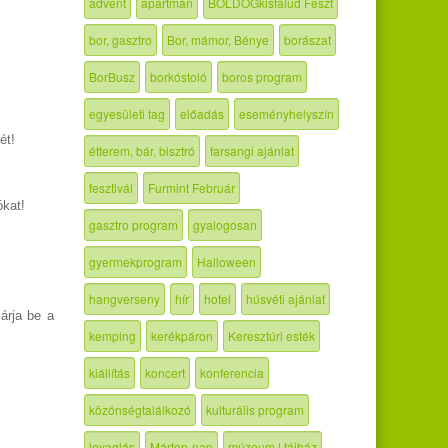
advent
apartman
BOLDOGkisfalud Feszt
bor, gasztro
Bor, mámor, Bénye
borászat
BorBusz
borkóstoló
boros program
egyesületi tag
előadás
eseményhelyszín
ét!
étterem, bár, bisztró
farsangi ajánlat
fesztivál
Furmint Február
ókat!
gasztro program
gyalogosan
gyermekprogram
Halloween
hangverseny
hír
hotel
húsvéti ajánlat
árja be a
kemping
kerékpáron
Keresztúri esték
kiállítás
koncert
konferencia
közönségtalálkozó
kulturális program
lovaglás
Márton-nap
múzeum | tájház