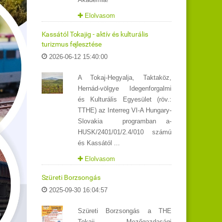
Elolvasom
Kassától Tokajig - aktív és kulturális
turizmus fejlesztése
2026-06-12 15:40:00
A Tokaj-Hegyalja, Taktaköz,
Hernád-völgye Idegenforgalmi
és Kulturális Egyesület (röv.:
TTHE) az Interreg VI-A Hungary-
Slovakia programban a-
HUSK/2401/01/2.4/010 számú
és Kassától ...
Elolvasom
Szüreti Borzsongás
2025-09-30 16:04:57
Szüreti Borzsongás a THE
Tokaji Mezőgazdasági