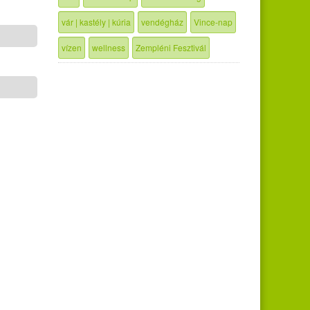
vár | kastély | kúria
vendégház
Vince-nap
vízen
wellness
Zempléni Fesztivál