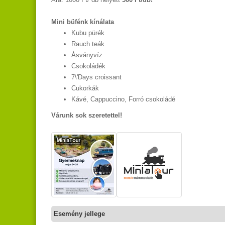
Mini büfénk kínálata
Kubu pürék
Rauch teák
Ásványvíz
Csokoládék
7\'Days croissant
Cukorkák
Kávé, Cappuccino, Forró csokoládé
Várunk sok szeretettel!
Esemény jellege