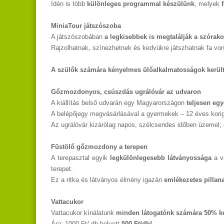
Idén is több
különleges programmal készülünk
, melyek
MiniaTour játszószoba
A játszószobában
a legkisebbek is megtalálják a szórako
Rajzolhatnak, színezhetnek és kedvükre játszhatnak fa von
A szülők számára kényelmes ülőalkalmatosságok került
Gőzmozdonyos, csúszdás ugrálóvár az udvaron
A kiállítás belső udvarán egy Magyarországon
teljesen egy
A belépőjegy megvásárlásával a gyermekek – 12 éves kori
Az ugrálóvár kizárólag napos, szélcsendes időben üzemel; 
Füstölő gőzmozdony a terepen
A terepasztal egyik
legkülönlegesebb látványossága
a va
terepet.
Ez a ritka és látványos élmény igazán
emlékezetes pillana
Vattacukor
Vattacukor kínálatunk
minden látogatónk számára 50% k
Ára: 1000 Ft/ db helyett
500 Ft/db!