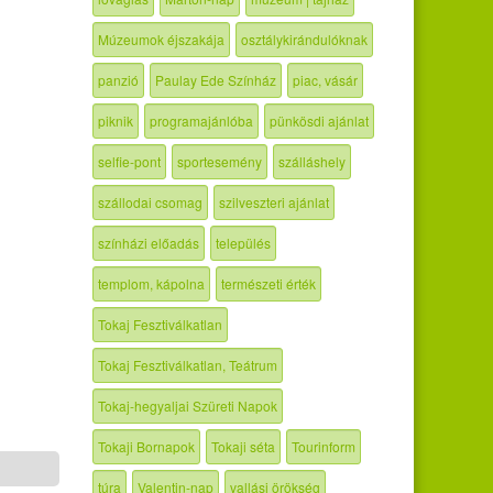
Múzeumok éjszakája
osztálykirándulóknak
panzió
Paulay Ede Színház
piac, vásár
piknik
programajánlóba
pünkösdi ajánlat
selfie-pont
sportesemény
szálláshely
szállodai csomag
szilveszteri ajánlat
színházi előadás
település
templom, kápolna
természeti érték
Tokaj Fesztiválkatlan
Tokaj Fesztiválkatlan, Teátrum
Tokaj-hegyaljai Szüreti Napok
Tokaji Bornapok
Tokaji séta
Tourinform
túra
Valentin-nap
vallási örökség