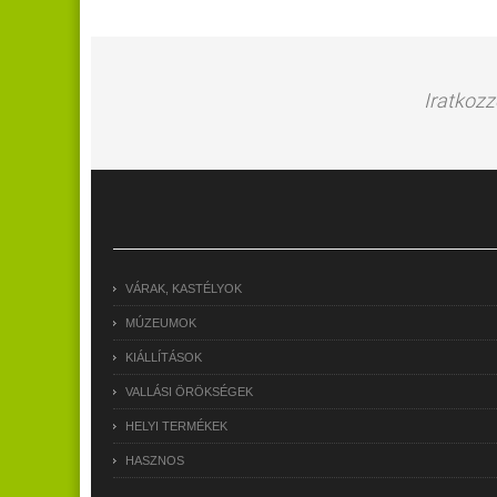
Iratkozz
VÁRAK, KASTÉLYOK
MÚZEUMOK
KIÁLLÍTÁSOK
VALLÁSI ÖRÖKSÉGEK
HELYI TERMÉKEK
HASZNOS