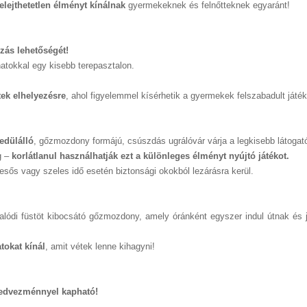
felejthetetlen élményt
kínálnak
gyermekeknek és felnőtteknek egyaránt!
zás lehetőségét!
atokkal egy kisebb terepasztalon.
ek elhelyezésre
, ahol figyelemmel kísérhetik a gyermekek felszabadult játék
edülálló
, gőzmozdony formájú, csúszdás ugrálóvár várja a legkisebb látogat
g –
korlátlanul használhatják ezt a különleges élményt nyújtó játékot.
esős vagy szeles idő esetén biztonsági okokból lezárásra kerül.
lódi füstöt kibocsátó gőzmozdony, amely óránként egyszer indul útnak és j
tokat kínál
, amit vétek lenne kihagyni!
edvezménnyel kapható!