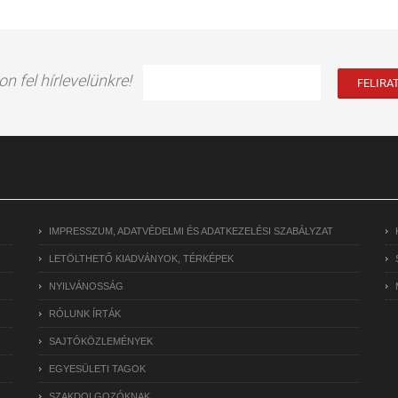
on fel hírlevelünkre!
IMPRESSZUM, ADATVÉDELMI ÉS ADATKEZELÉSI SZABÁLYZAT
LETÖLTHETŐ KIADVÁNYOK, TÉRKÉPEK
NYILVÁNOSSÁG
RÓLUNK ÍRTÁK
SAJTÓKÖZLEMÉNYEK
EGYESÜLETI TAGOK
SZAKDOLGOZÓKNAK