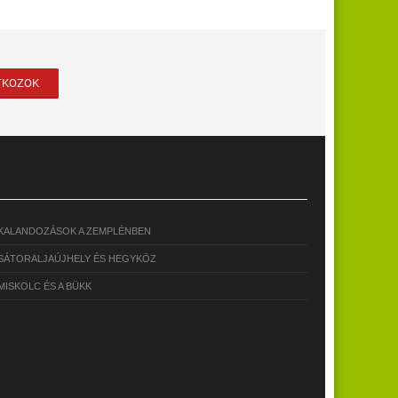
KALANDOZÁSOK A ZEMPLÉNBEN
SÁTORALJAÚJHELY ÉS HEGYKÖZ
MISKOLC ÉS A BÜKK