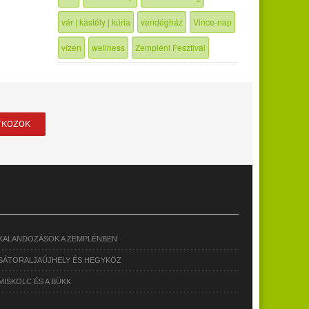
vár | kastély | kúria
vendégház
Vince-nap
vízen
wellness
Zempléni Fesztivál
KALANDOZÁSOK A ZEMPLÉNBEN
SÁTORALJAÚJHELY ÉS HEGYKÖZ
MISKOLC ÉS A BÜKK