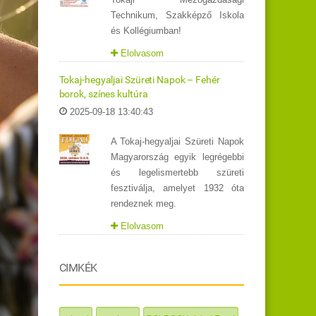
Technikum, Szakképző Iskola
és Kollégiumban!
Elolvasom
Tokaj-hegyaljai Szüreti Napok – Fehér
borok, színes kultúra
2025-09-18 13:40:43
A Tokaj-hegyaljai Szüreti Napok
Magyarország egyik legrégebbi
és legelismertebb szüreti
fesztiválja, amelyet 1932 óta
rendeznek meg.
Elolvasom
CIMKÉK