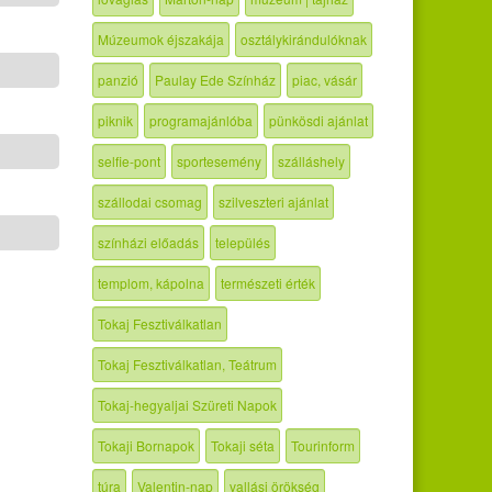
Múzeumok éjszakája
osztálykirándulóknak
panzió
Paulay Ede Színház
piac, vásár
piknik
programajánlóba
pünkösdi ajánlat
selfie-pont
sportesemény
szálláshely
szállodai csomag
szilveszteri ajánlat
színházi előadás
település
templom, kápolna
természeti érték
Tokaj Fesztiválkatlan
Tokaj Fesztiválkatlan, Teátrum
Tokaj-hegyaljai Szüreti Napok
Tokaji Bornapok
Tokaji séta
Tourinform
túra
Valentin-nap
vallási örökség