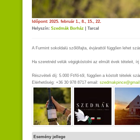
Időpont: 2025. február 1., 8., 15., 22.
Helyszín:
Szedmák Borház
| Tarcal
A Furmint sokoldalú szőlőfajta, évjárattól függően lehet s
Ha szeretnéd velük végigkóstolni az elmúlt évek tételeit, ír
Részvételi díj: 5.000 Ft/fő-től, függően a kóstolt tételek sz
Elérhetőség: +36 30 978 8717 email:
szedmakpince@gmail
Esemény jellege