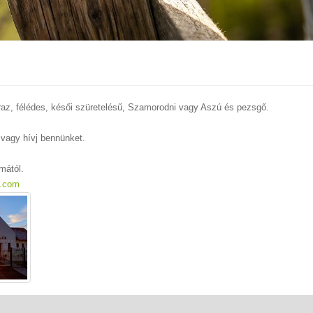
záraz, félédes, késői szüretelésű, Szamorodni vagy Aszú és pezsgő.
j vagy hívj bennünket.
ámától.
.com