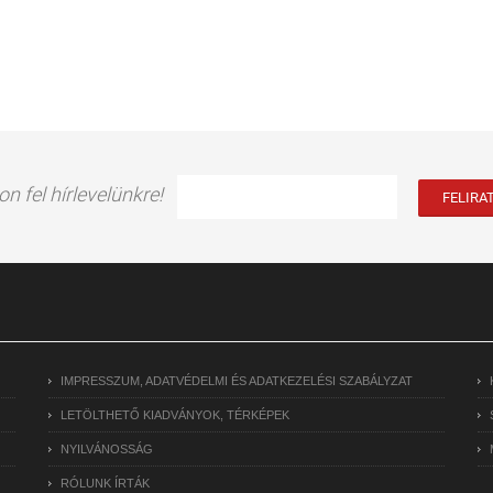
on fel hírlevelünkre!
IMPRESSZUM, ADATVÉDELMI ÉS ADATKEZELÉSI SZABÁLYZAT
LETÖLTHETŐ KIADVÁNYOK, TÉRKÉPEK
NYILVÁNOSSÁG
RÓLUNK ÍRTÁK