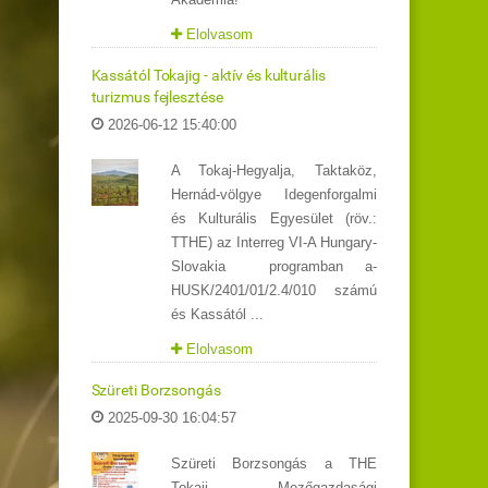
Elolvasom
Kassától Tokajig - aktív és kulturális
turizmus fejlesztése
2026-06-12 15:40:00
A Tokaj-Hegyalja, Taktaköz,
Hernád-völgye Idegenforgalmi
és Kulturális Egyesület (röv.:
TTHE) az Interreg VI-A Hungary-
Slovakia programban a-
HUSK/2401/01/2.4/010 számú
és Kassától ...
Elolvasom
Szüreti Borzsongás
2025-09-30 16:04:57
Szüreti Borzsongás a THE
Tokaji Mezőgazdasági