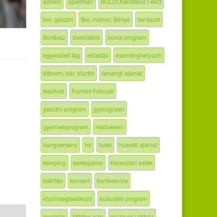
advent
apartman
BOLDOGkisfalud Feszt
bor, gasztro
Bor, mámor, Bénye
borászat
BorBusz
borkóstoló
boros program
egyesületi tag
előadás
eseményhelyszín
étterem, bár, bisztró
farsangi ajánlat
fesztivál
Furmint Február
gasztro program
gyalogosan
gyermekprogram
Halloween
hangverseny
hír
hotel
húsvéti ajánlat
kemping
kerékpáron
Keresztúri esték
kiállítás
koncert
konferencia
közönségtalálkozó
kulturális program
lovaglás
Márton-nap
múzeum | tájház