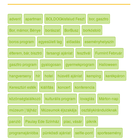
advent
apartman
BOLDOGkisfalud Feszt
bor, gasztro
Bor, mámor, Bénye
borászat
BorBusz
borkóstoló
boros program
egyesületi tag
előadás
eseményhelyszín
étterem, bár, bisztró
farsangi ajánlat
fesztivál
Furmint Február
gasztro program
gyalogosan
gyermekprogram
Halloween
hangverseny
hír
hotel
húsvéti ajánlat
kemping
kerékpáron
Keresztúri esték
kiállítás
koncert
konferencia
közönségtalálkozó
kulturális program
lovaglás
Márton-nap
múzeum | tájház
Múzeumok éjszakája
osztálykirándulóknak
panzió
Paulay Ede Színház
piac, vásár
piknik
programajánlóba
pünkösdi ajánlat
selfie-pont
sportesemény