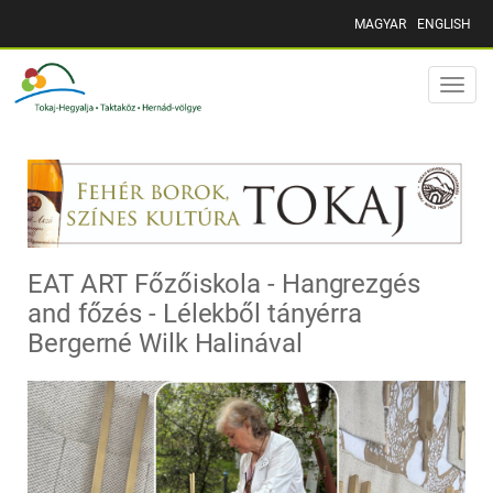
MAGYAR
ENGLISH
Toggle
naviga
EAT ART Főzőiskola - Hangrezgés
and főzés - Lélekből tányérra
Bergerné Wilk Halinával