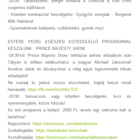
-16:00: Tárlatvezetés: Berger Annával a Szétszór a szél című
csoportos kiállításon
- Kötetlen kerekasztal beszélgetés: Gyógyító energiák - Bergerné
Wilk Halinával
- Gyermekeknek bubiparty, csillámtetkó, gyerek mozi
ESTÉRE PEDIG EGÉSZEN EGYEDÜLÁLLÓ PROGRAMMAL
KÉSZÜLÜNK : PRINCE MAJESTY SHOW
-18:30-tól: Prince Majesty Show: teltházas arénás előadások után
Tállyán is élőben találkozhatsz a magyar Michael Jaksonnal!
Ikonikus dalok és látványshow a világ egyik legismertebb tribute
előadójától!
Ne maradj le, jelezd vissza részvételed, foglalj helyet minél
hamarabb:
https://fb.me/e/hvSHGcTL8
-19:00: borvacsora vagy kötetlen beszélgetés, kvíz és
nyereményjáték, közös fotózás!
Az esti programra a belépő: 2000 Ft, amely egy welcome italt is
tartalmaz!
Regisztráció:
https://reservours.com/barka/events
Szobafoglalás:
https://barkahotel.hu/szobak/
Asztalfoglalás:
https://reservours.com/barka/tablereservation