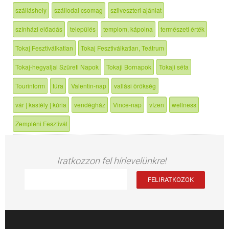
szálláshely
szállodai csomag
szilveszteri ajánlat
színházi előadás
település
templom, kápolna
természeti érték
Tokaj Fesztiválkatlan
Tokaj Fesztiválkatlan, Teátrum
Tokaj-hegyaljai Szüreti Napok
Tokaji Bornapok
Tokaji séta
Tourinform
túra
Valentin-nap
vallási örökség
vár | kastély | kúria
vendégház
Vince-nap
vízen
wellness
Zempléni Fesztivál
Iratkozzon fel hírlevelünkre!