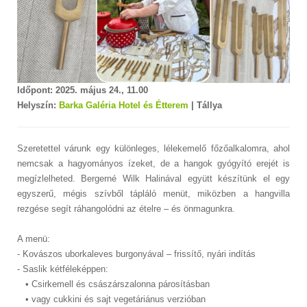
Időpont: 2025. május 24., 11.00
Helyszín:
Barka Galéria Hotel és Étterem
| Tállya
Szeretettel várunk egy különleges, lélekemelő főzőalkalomra, ahol
nemcsak a hagyományos ízeket, de a hangok gyógyító erejét is
megízlelheted. Bergerné Wilk Halinával együtt készítünk el egy
egyszerű, mégis szívből tápláló menüt, miközben a hangvilla
rezgése segít ráhangolódni az ételre – és önmagunkra.
A menü:
- Kovászos uborkaleves burgonyával – frissítő, nyári indítás
- Saslik kétféleképpen:
• Csirkemell és császárszalonna párosításban
• vagy cukkini és sajt vegetáriánus verzióban