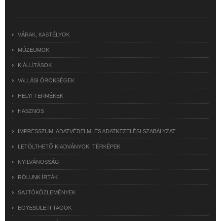
VÁRAK, KASTÉLYOK
MÚZEUMOK
KIÁLLÍTÁSOK
VALLÁSI ÖRÖKSÉGEK
HELYI TERMÉKEK
HASZNOS
IMPRESSZUM, ADATVÉDELMI ÉS ADATKEZELÉSI SZABÁLYZAT
LETÖLTHETŐ KIADVÁNYOK, TÉRKÉPEK
NYILVÁNOSSÁG
RÓLUNK ÍRTÁK
SAJTÓKÖZLEMÉNYEK
EGYESÜLETI TAGOK