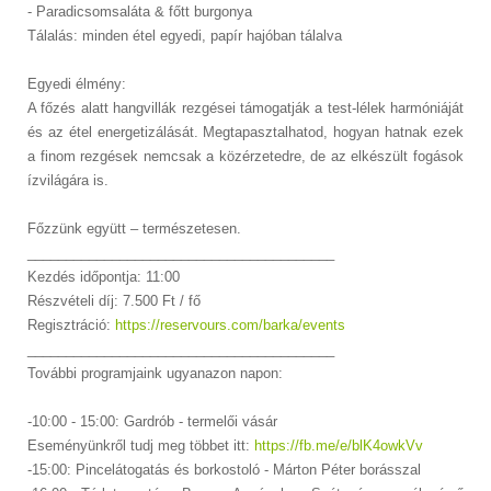
- Paradicsomsaláta & főtt burgonya
Tálalás: minden étel egyedi, papír hajóban tálalva
Egyedi élmény:
A főzés alatt hangvillák rezgései támogatják a test-lélek harmóniáját
és az étel energetizálását. Megtapasztalhatod, hogyan hatnak ezek
a finom rezgések nemcsak a közérzetedre, de az elkészült fogások
ízvilágára is.
Főzzünk együtt – természetesen.
________________________________________
Kezdés időpontja: 11:00
Részvételi díj: 7.500 Ft / fő
Regisztráció:
https://reservours.com/barka/events
________________________________________
További programjaink ugyanazon napon:
-10:00 - 15:00: Gardrób - termelői vásár
Eseményünkről tudj meg többet itt:
https://fb.me/e/blK4owkVv
-15:00: Pincelátogatás és borkostoló - Márton Péter borásszal