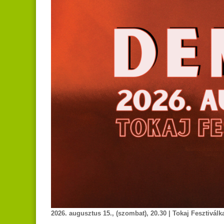
2026. augusztus 15., (szombat), 20.30 | Tokaj Fesztiválk