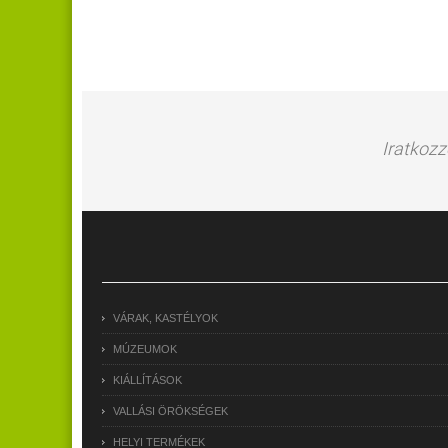
Iratkozz
VÁRAK, KASTÉLYOK
MÚZEUMOK
KIÁLLÍTÁSOK
VALLÁSI ÖRÖKSÉGEK
HELYI TERMÉKEK