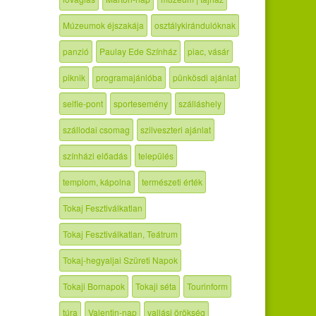
Múzeumok éjszakája
osztálykirándulóknak
panzió
Paulay Ede Színház
piac, vásár
piknik
programajánlóba
pünkösdi ajánlat
selfie-pont
sportesemény
szálláshely
szállodai csomag
szilveszteri ajánlat
színházi előadás
település
templom, kápolna
természeti érték
Tokaj Fesztiválkatlan
Tokaj Fesztiválkatlan, Teátrum
Tokaj-hegyaljai Szüreti Napok
Tokaji Bornapok
Tokaji séta
Tourinform
túra
Valentin-nap
vallási örökség