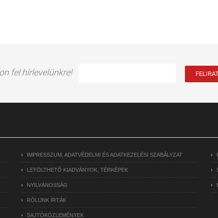
on fel hírlevelünkre!
IMPRESSZUM, ADATVÉDELMI ÉS ADATKEZELÉSI SZABÁLYZAT
LETÖLTHETŐ KIADVÁNYOK, TÉRKÉPEK
NYILVÁNOSSÁG
RÓLUNK ÍRTÁK
SAJTÓKÖZLEMÉNYEK