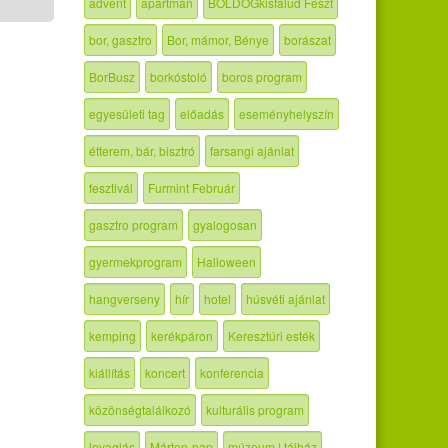
advent
apartman
BOLDOGkisfalud Feszt
bor, gasztro
Bor, mámor, Bénye
borászat
BorBusz
borkóstoló
boros program
egyesületi tag
előadás
eseményhelyszín
étterem, bár, bisztró
farsangi ajánlat
fesztivál
Furmint Február
gasztro program
gyalogosan
gyermekprogram
Halloween
hangverseny
hír
hotel
húsvéti ajánlat
kemping
kerékpáron
Keresztúri esték
kiállítás
koncert
konferencia
közönségtalálkozó
kulturális program
lovaglás
Márton-nap
múzeum | tájház