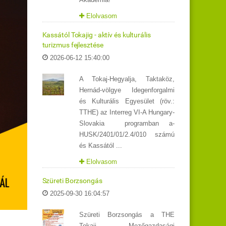
Elolvasom
Kassától Tokajig - aktív és kulturális
turizmus fejlesztése
2026-06-12 15:40:00
A Tokaj-Hegyalja, Taktaköz,
Hernád-völgye Idegenforgalmi
és Kulturális Egyesület (röv.:
TTHE) az Interreg VI-A Hungary-
Slovakia programban a-
HUSK/2401/01/2.4/010 számú
és Kassától ...
Elolvasom
Szüreti Borzsongás
2025-09-30 16:04:57
Szüreti Borzsongás a THE
Tokaji Mezőgazdasági