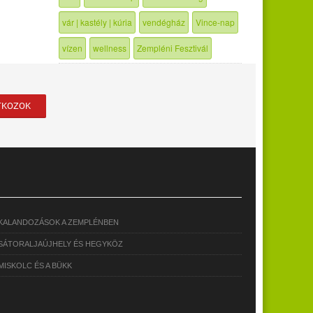
vár | kastély | kúria
vendégház
Vince-nap
vízen
wellness
Zempléni Fesztivál
KALANDOZÁSOK A ZEMPLÉNBEN
SÁTORALJAÚJHELY ÉS HEGYKÖZ
MISKOLC ÉS A BÜKK