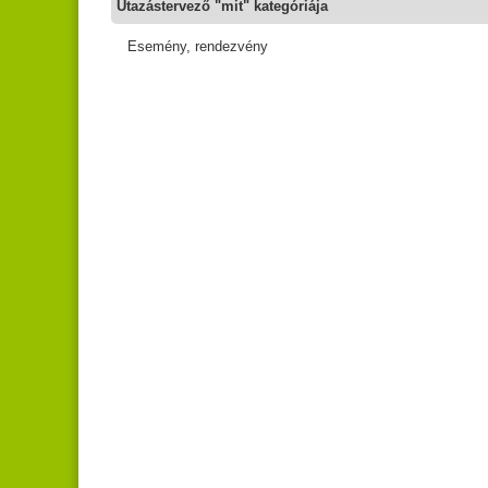
Utazástervező "mit" kategóriája
Esemény, rendezvény