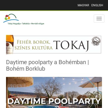
MAGYAR
ENGLISH
Toggle
naviga
Daytime poolparty a Bohémban |
Bohém Borklub