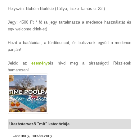
Helyszín: Bohém Borklub (Tállya, Esze Tamás u. 23.)
Jegy: 4500 Ft / fő (a jegy tartalmazza a medence használatát és
egy welcome drink-et)
Hozd a barátaidat, a fürdőcuccot, és bulizzunk együtt a medence
partján!
Jelöld az
eseményt
és hívd meg a társaságot! Részletek
hamarosan!
Utazástervező "mit" kategóriája
Esemény, rendezvény