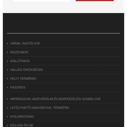
VÁRAK, KASTÉLYOK
MÚZEUMOK
KIÁLLÍTÁSOK
VALLÁSI ÖRÖKSÉGEK
HELYI TERMÉKEK
HASZNOS
IMPRESSZUM, ADATVÉDELMI ÉS ADATKEZELÉSI SZABÁLYZAT
LETÖLTHETŐ KIADVÁNYOK, TÉRKÉPEK
NYILVÁNOSSÁG
RÓLUNK ÍRTÁK