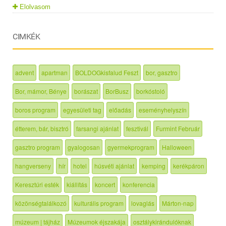
Elolvasom
CIMKÉK
advent
apartman
BOLDOGkisfalud Feszt
bor, gasztro
Bor, mámor, Bénye
borászat
BorBusz
borkóstoló
boros program
egyesületi tag
előadás
eseményhelyszín
étterem, bár, bisztró
farsangi ajánlat
fesztivál
Furmint Február
gasztro program
gyalogosan
gyermekprogram
Halloween
hangverseny
hír
hotel
húsvéti ajánlat
kemping
kerékpáron
Keresztúri esték
kiállítás
koncert
konferencia
közönségtalálkozó
kulturális program
lovaglás
Márton-nap
múzeum | tájház
Múzeumok éjszakája
osztálykirándulóknak