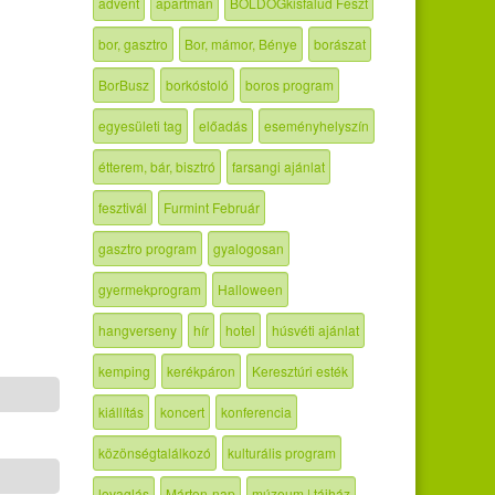
advent
apartman
BOLDOGkisfalud Feszt
bor, gasztro
Bor, mámor, Bénye
borászat
BorBusz
borkóstoló
boros program
egyesületi tag
előadás
eseményhelyszín
étterem, bár, bisztró
farsangi ajánlat
fesztivál
Furmint Február
gasztro program
gyalogosan
gyermekprogram
Halloween
hangverseny
hír
hotel
húsvéti ajánlat
kemping
kerékpáron
Keresztúri esték
kiállítás
koncert
konferencia
közönségtalálkozó
kulturális program
lovaglás
Márton-nap
múzeum | tájház