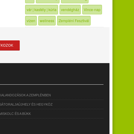
vár | kastély | kúria
vendégház
Vince-nap
vízen
wellness
Zempléni Fesztivál
KALANDOZÁSOK A ZEMPLÉNBEN
SÁTORALJAÚJHELY ÉS HEGYKÖZ
MISKOLC ÉS A BÜKK