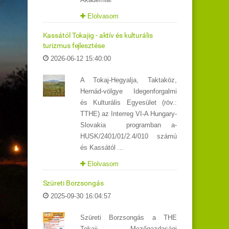
Elolvasom
Kassától Tokajig - aktív és kulturális
turizmus fejlesztése
2026-06-12 15:40:00
A Tokaj-Hegyalja, Taktaköz,
Hernád-völgye Idegenforgalmi
és Kulturális Egyesület (röv.:
TTHE) az Interreg VI-A Hungary-
Slovakia programban a-
HUSK/2401/01/2.4/010 számú
és Kassától ...
Elolvasom
Szüreti Borzsongás
2025-09-30 16:04:57
Szüreti Borzsongás a THE
Tokaji Mezőgazdasági