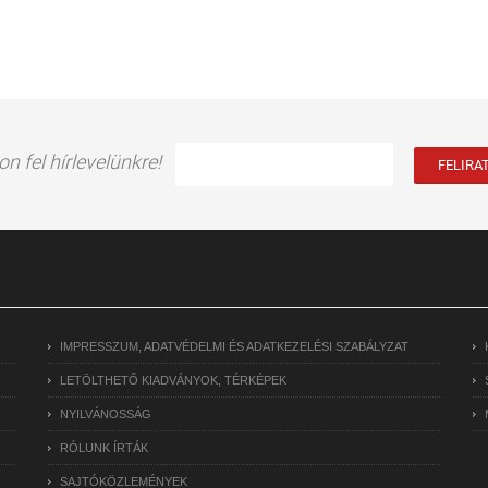
on fel hírlevelünkre!
IMPRESSZUM, ADATVÉDELMI ÉS ADATKEZELÉSI SZABÁLYZAT
LETÖLTHETŐ KIADVÁNYOK, TÉRKÉPEK
NYILVÁNOSSÁG
RÓLUNK ÍRTÁK
SAJTÓKÖZLEMÉNYEK