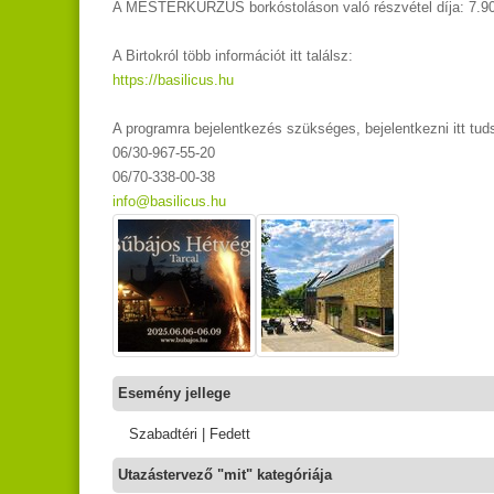
A MESTERKURZUS borkóstoláson való részvétel díja: 7.900
A Birtokról több információt itt találsz:
https://basilicus.hu
A programra bejelentkezés szükséges, bejelentkezni itt tud
06/30-967-55-20
06/70-338-00-38
info@basilicus.hu
Esemény jellege
Szabadtéri | Fedett
Utazástervező "mit" kategóriája