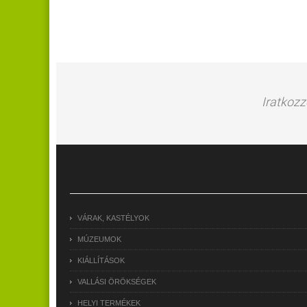
Iratkozz
VÁRAK, KASTÉLYOK
MÚZEUMOK
KIÁLLÍTÁSOK
VALLÁSI ÖRÖKSÉGEK
HELYI TERMÉKEK