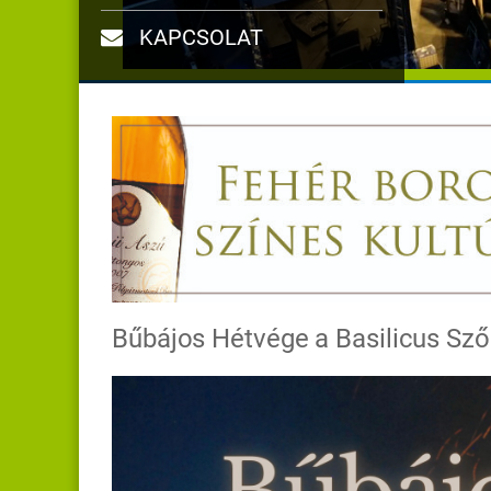
KAPCSOLAT
Bűbájos Hétvége a Basilicus Sző