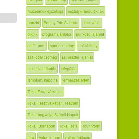
Múzeumok éjszakája
osztálykirándulóknak
panzió
Paulay Ede Színház
piac, vásár
piknik
programajánlóba
pünkösdi ajánlat
selfie-pont
sportesemény
szálláshely
szállodai csomag
szilveszteri ajánlat
színházi előadás
település
templom, kápolna
természeti érték
Tokaj Fesztiválkatlan
Tokaj Fesztiválkatlan, Teátrum
Tokaj-hegyaljai Szüreti Napok
Tokaji Bornapok
Tokaji séta
Tourinform
túra
Valentin-nap
vallási örökség