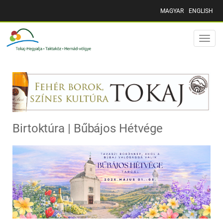
MAGYAR
ENGLISH
Toggle
naviga
Birtoktúra | Bűbájos Hétvége