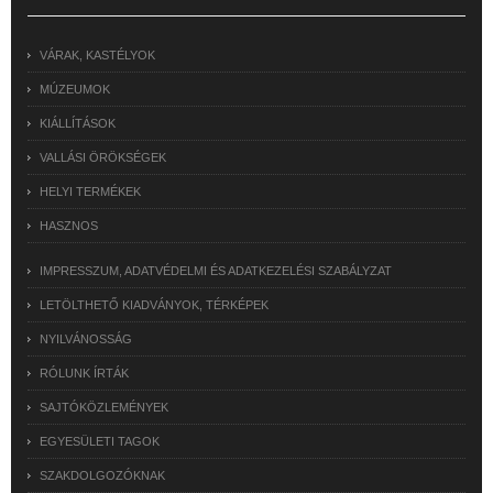
VÁRAK, KASTÉLYOK
MÚZEUMOK
KIÁLLÍTÁSOK
VALLÁSI ÖRÖKSÉGEK
HELYI TERMÉKEK
HASZNOS
IMPRESSZUM, ADATVÉDELMI ÉS ADATKEZELÉSI SZABÁLYZAT
LETÖLTHETŐ KIADVÁNYOK, TÉRKÉPEK
NYILVÁNOSSÁG
RÓLUNK ÍRTÁK
SAJTÓKÖZLEMÉNYEK
EGYESÜLETI TAGOK
SZAKDOLGOZÓKNAK