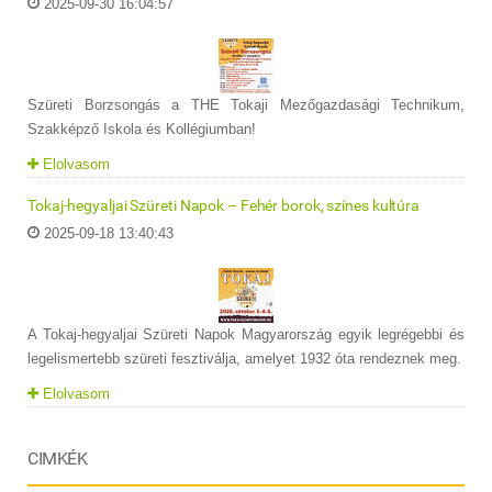
2025-09-30 16:04:57
Szüreti Borzsongás a THE Tokaji Mezőgazdasági Technikum,
Szakképző Iskola és Kollégiumban!
Elolvasom
Tokaj-hegyaljai Szüreti Napok – Fehér borok, színes kultúra
2025-09-18 13:40:43
A Tokaj-hegyaljai Szüreti Napok Magyarország egyik legrégebbi és
legelismertebb szüreti fesztiválja, amelyet 1932 óta rendeznek meg.
Elolvasom
CIMKÉK