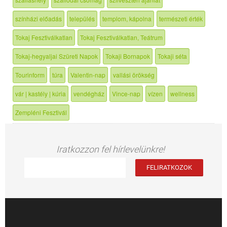
színházi előadás
település
templom, kápolna
természeti érték
Tokaj Fesztiválkatlan
Tokaj Fesztiválkatlan, Teátrum
Tokaj-hegyaljai Szüreti Napok
Tokaji Bornapok
Tokaji séta
Tourinform
túra
Valentin-nap
vallási örökség
vár | kastély | kúria
vendégház
Vince-nap
vízen
wellness
Zempléni Fesztivál
Iratkozzon fel hírlevelünkre!