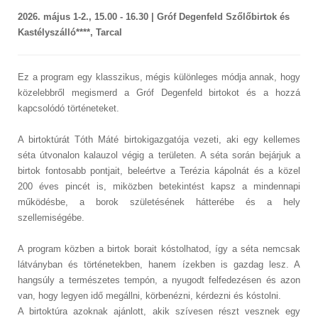
2026. május 1-2., 15.00 - 16.30 | Gróf Degenfeld Szőlőbirtok és
Kastélyszálló****, Tarcal
Ez a program egy klasszikus, mégis különleges módja annak, hogy
közelebbről megismerd a Gróf Degenfeld birtokot és a hozzá
kapcsolódó történeteket.
A birtoktúrát Tóth Máté birtokigazgatója vezeti, aki egy kellemes
séta útvonalon kalauzol végig a területen. A séta során bejárjuk a
birtok fontosabb pontjait, beleértve a Terézia kápolnát és a közel
200 éves pincét is, miközben betekintést kapsz a mindennapi
működésbe, a borok születésének hátterébe és a hely
szellemiségébe.
A program közben a birtok borait kóstolhatod, így a séta nemcsak
látványban és történetekben, hanem ízekben is gazdag lesz. A
hangsúly a természetes tempón, a nyugodt felfedezésen és azon
van, hogy legyen idő megállni, körbenézni, kérdezni és kóstolni.
A birtoktúra azoknak ajánlott, akik szívesen részt vesznek egy