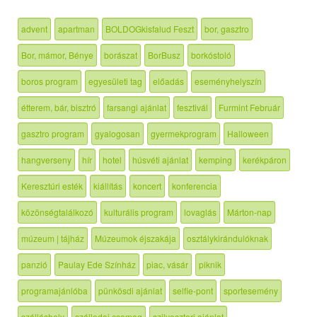
advent
apartman
BOLDOGkisfalud Feszt
bor, gasztro
Bor, mámor, Bénye
borászat
BorBusz
borkóstoló
boros program
egyesületi tag
előadás
eseményhelyszín
étterem, bár, bisztró
farsangi ajánlat
fesztivál
Furmint Február
gasztro program
gyalogosan
gyermekprogram
Halloween
hangverseny
hír
hotel
húsvéti ajánlat
kemping
kerékpáron
Keresztúri esték
kiállítás
koncert
konferencia
közönségtalálkozó
kulturális program
lovaglás
Márton-nap
múzeum | tájház
Múzeumok éjszakája
osztálykirándulóknak
panzió
Paulay Ede Színház
piac, vásár
piknik
programajánlóba
pünkösdi ajánlat
selfie-pont
sportesemény
szálláshely
szállodai csomag
szilveszteri ajánlat