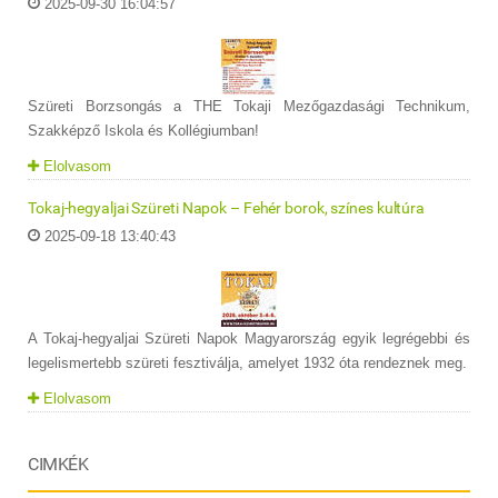
2025-09-30 16:04:57
Szüreti Borzsongás a THE Tokaji Mezőgazdasági Technikum,
Szakképző Iskola és Kollégiumban!
Elolvasom
Tokaj-hegyaljai Szüreti Napok – Fehér borok, színes kultúra
2025-09-18 13:40:43
A Tokaj-hegyaljai Szüreti Napok Magyarország egyik legrégebbi és
legelismertebb szüreti fesztiválja, amelyet 1932 óta rendeznek meg.
Elolvasom
CIMKÉK