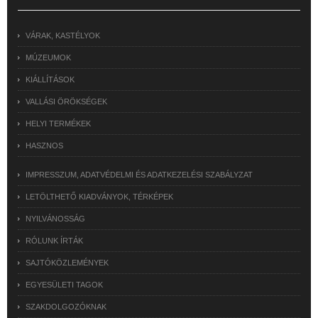
VÁRAK, KASTÉLYOK
MÚZEUMOK
KIÁLLÍTÁSOK
VALLÁSI ÖRÖKSÉGEK
HELYI TERMÉKEK
HASZNOS
IMPRESSZUM, ADATVÉDELMI ÉS ADATKEZELÉSI SZABÁLYZAT
LETÖLTHETŐ KIADVÁNYOK, TÉRKÉPEK
NYILVÁNOSSÁG
RÓLUNK ÍRTÁK
SAJTÓKÖZLEMÉNYEK
EGYESÜLETI TAGOK
SZAKDOLGOZÓKNAK