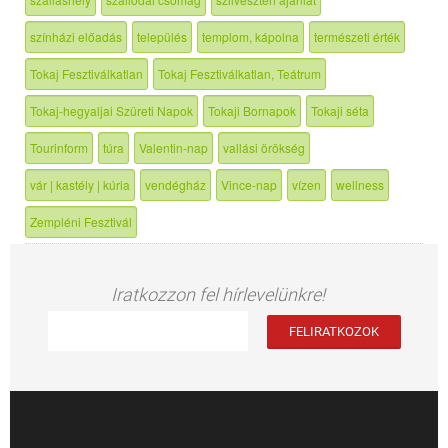
színházi előadás
település
templom, kápolna
természeti érték
Tokaj Fesztiválkatlan
Tokaj Fesztiválkatlan, Teátrum
Tokaj-hegyaljai Szüreti Napok
Tokaji Bornapok
Tokaji séta
Tourinform
túra
Valentin-nap
vallási örökség
vár | kastély | kúria
vendégház
Vince-nap
vízen
wellness
Zempléni Fesztivál
Iratkozzon fel hírlevelünkre!