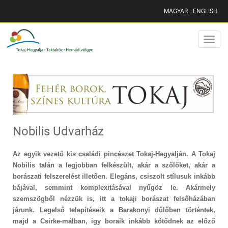
MAGYAR
ENGLISH
Toggle
naviga
Nobilis Udvarház
Az egyik vezető kis családi pincészet Tokaj-Hegyalján. A Tokaj
Nobilis talán a legjobban felkészült, akár a szőlőket, akár a
borászati felszerelést illetően. Elegáns, csiszolt stílusuk inkább
bájával, semmint komplexitásával nyűgöz le. Akármely
szemszögből nézzük is, itt a tokaji borászat felsőházában
járunk. Legelső telepítéseik a Barakonyi dűlőben történtek,
majd a Csirke-málban, igy boraik inkább kötődnek az előző