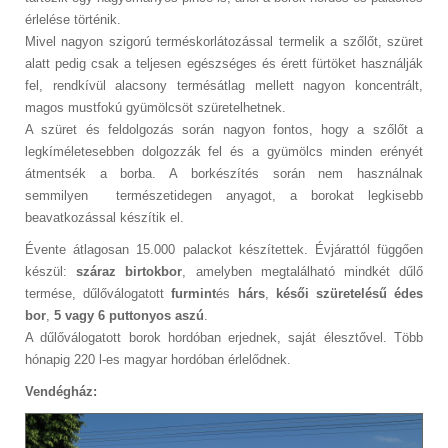
érlelése történik.
Mivel nagyon szigorú terméskorlátozással termelik a szőlőt, szüret
alatt pedig csak a teljesen egészséges és érett fürtöket használják
fel, rendkívül alacsony termésátlag mellett nagyon koncentrált,
magos mustfokú gyümölcsöt szüretelhetnek.
A szüret és feldolgozás során nagyon fontos, hogy a szőlőt a
legkíméletesebben dolgozzák fel és a gyümölcs minden erényét
átmentsék a borba. A borkészítés során nem használnak
semmilyen természetidegen anyagot, a borokat legkisebb
beavatkozással készítik el.
Évente átlagosan 15.000 palackot készítettek. Évjárattól függően
készül:
száraz birtokbor
, amelyben megtalálható mindkét dűlő
termése, dűlőválogatott
furmint
és
hárs
,
késői szüretelésű édes
bor
,
5 vagy 6 puttonyos aszú
.
A dűlőválogatott borok hordóban erjednek, saját élesztővel. Több
hónapig 220 l-es magyar hordóban érlelődnek.
Vendégház: