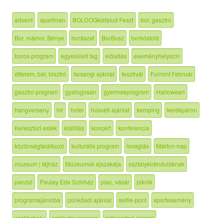
advent
apartman
BOLDOGkisfalud Feszt
bor, gasztro
Bor, mámor, Bénye
borászat
BorBusz
borkóstoló
boros program
egyesületi tag
előadás
eseményhelyszín
étterem, bár, bisztró
farsangi ajánlat
fesztivál
Furmint Február
gasztro program
gyalogosan
gyermekprogram
Halloween
hangverseny
hír
hotel
húsvéti ajánlat
kemping
kerékpáron
Keresztúri esték
kiállítás
koncert
konferencia
közönségtalálkozó
kulturális program
lovaglás
Márton-nap
múzeum | tájház
Múzeumok éjszakája
osztálykirándulóknak
panzió
Paulay Ede Színház
piac, vásár
piknik
programajánlóba
pünkösdi ajánlat
selfie-pont
sportesemény
szálláshely
szállodai csomag
szilveszteri ajánlat