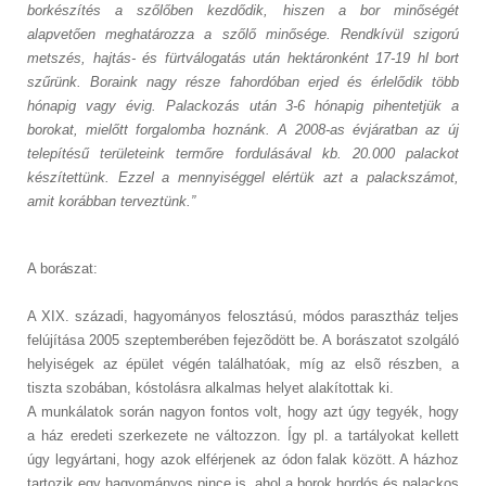
borkészítés a szőlőben kezdődik, hiszen a bor minőségét
alapvetően meghatározza a szőlő minősége. Rendkívül szigorú
metszés, hajtás- és fürtválogatás után hektáronként 17-19 hl bort
szűrünk. Boraink nagy része fahordóban erjed és érlelődik több
hónapig vagy évig. Palackozás után 3-6 hónapig pihentetjük a
borokat, mielőtt forgalomba hoznánk. A 2008-as évjáratban az új
telepítésű területeink termőre fordulásával kb. 20.000 palackot
készítettünk. Ezzel a mennyiséggel elértük azt a palackszámot,
amit korábban terveztünk.”
A borászat:
A XIX. századi, hagyományos felosztású, módos parasztház teljes
felújítása 2005 szeptemberében fejezõdött be. A borászatot szolgáló
helyiségek az épület végén találhatóak, míg az elsõ részben, a
tiszta szobában, kóstolásra alkalmas helyet alakítottak ki.
A munkálatok során nagyon fontos volt, hogy azt úgy tegyék, hogy
a ház eredeti szerkezete ne változzon. Így pl. a tartályokat kellett
úgy legyártani, hogy azok elférjenek az ódon falak között. A házhoz
tartozik egy hagyományos pince is, ahol a borok hordós és palackos