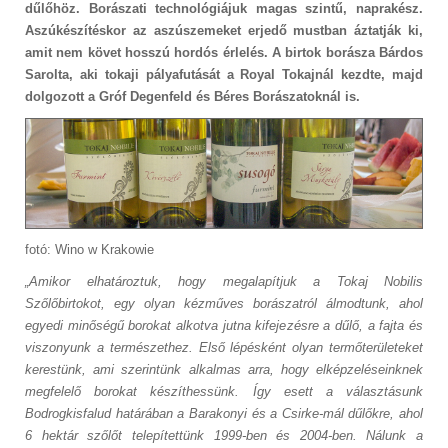
dűlőhöz. Borászati technológiájuk magas szintű, naprakész.
Aszúkészítéskor az aszúszemeket erjedő mustban áztatják ki,
amit nem követ hosszú hordós érlelés. A birtok borásza Bárdos
Sarolta, aki tokaji pályafutását a Royal Tokajnál kezdte, majd
dolgozott a Gróf Degenfeld és Béres Borászatoknál is.
fotó: Wino w Krakowie
„Amikor elhatároztuk, hogy megalapítjuk a Tokaj Nobilis
Szőlőbirtokot, egy olyan kézműves borászatról álmodtunk, ahol
egyedi minőségű borokat alkotva jutna kifejezésre a dűlő, a fajta és
viszonyunk a természethez. Első lépésként olyan termőterületeket
kerestünk, ami szerintünk alkalmas arra, hogy elképzeléseinknek
megfelelő borokat készíthessünk. Így esett a választásunk
Bodrogkisfalud határában a Barakonyi és a Csirke-mál dűlőkre, ahol
6 hektár szőlőt telepítettünk 1999-ben és 2004-ben. Nálunk a