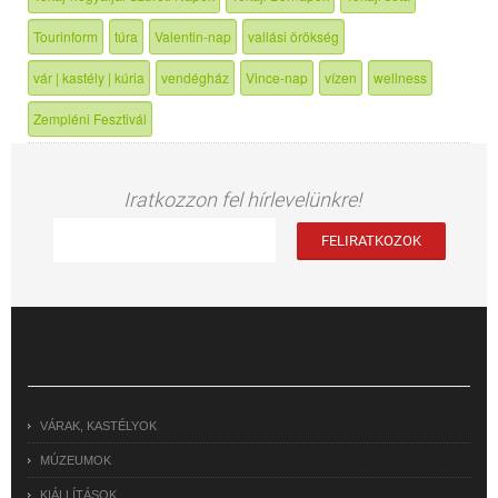
Tourinform
túra
Valentin-nap
vallási örökség
vár | kastély | kúria
vendégház
Vince-nap
vízen
wellness
Zempléni Fesztivál
Iratkozzon fel hírlevelünkre!
VÁRAK, KASTÉLYOK
MÚZEUMOK
KIÁLLÍTÁSOK