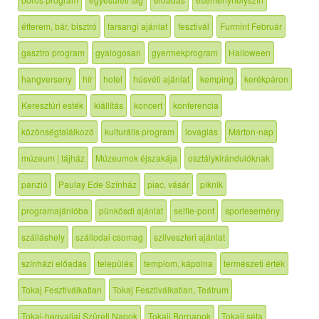
étterem, bár, bisztró
farsangi ajánlat
fesztivál
Furmint Február
gasztro program
gyalogosan
gyermekprogram
Halloween
hangverseny
hír
hotel
húsvéti ajánlat
kemping
kerékpáron
Keresztúri esték
kiállítás
koncert
konferencia
közönségtalálkozó
kulturális program
lovaglás
Márton-nap
múzeum | tájház
Múzeumok éjszakája
osztálykirándulóknak
panzió
Paulay Ede Színház
piac, vásár
piknik
programajánlóba
pünkösdi ajánlat
selfie-pont
sportesemény
szálláshely
szállodai csomag
szilveszteri ajánlat
színházi előadás
település
templom, kápolna
természeti érték
Tokaj Fesztiválkatlan
Tokaj Fesztiválkatlan, Teátrum
Tokaj-hegyaljai Szüreti Napok
Tokaji Bornapok
Tokaji séta