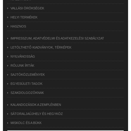
VALLÁSI ÖRÖKSÉGEK
HELYI TERMÉKEK
HASZNOS
IMPRESSZUM, ADATVÉDELMI ÉS ADATKEZELÉSI SZABÁLYZAT
LETÖLTHETŐ KIADVÁNYOK, TÉRKÉPEK
NYILVÁNOSSÁG
RÓLUNK ÍRTÁK
SAJTÓKÖZLEMÉNYEK
EGYESÜLETI TAGOK
SZAKDOLGOZÓKNAK
KALANDOZÁSOK A ZEMPLÉNBEN
SÁTORALJAÚJHELY ÉS HEGYKÖZ
MISKOLC ÉS A BÜKK