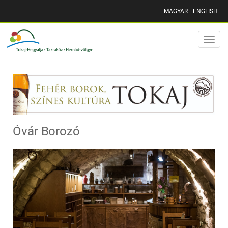
MAGYAR
ENGLISH
Toggle
naviga
Óvár Borozó