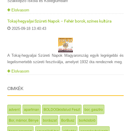
Szakképző Iskola és Kollégiumban!
Elolvasom
Tokaj-hegyaljai Szüreti Napok – Fehér borok, színes kultúra
2025-09-18 13:40:43
A Tokaj-hegyaljai Szüreti Napok Magyarország egyik legrégebbi és
legelismertebb szüreti fesztiválja, amelyet 1932 óta rendeznek meg.
Elolvasom
CIMKÉK
advent
apartman
BOLDOGkisfalud Feszt
bor, gasztro
Bor, mámor, Bénye
borászat
BorBusz
borkóstoló
boros program
egyesületi tag
előadás
eseményhelyszín