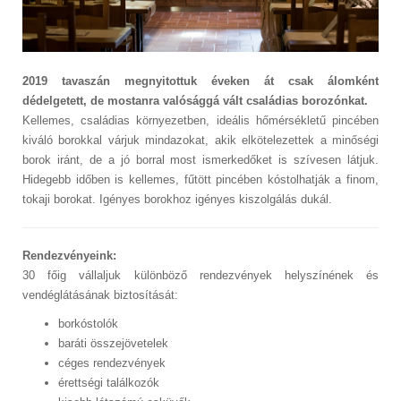
2019 tavaszán megnyitottuk éveken át csak álomként
dédelgetett, de mostanra valósággá vált családias borozónkat.
Kellemes, családias környezetben, ideális hőmérsékletű pincében
kiváló borokkal várjuk mindazokat, akik elkötelezettek a minőségi
borok iránt, de a jó borral most ismerkedőket is szívesen látjuk.
Hidegebb időben is kellemes, fűtött pincében kóstolhatják a finom,
tokaji borokat. Igényes borokhoz igényes kiszolgálás dukál.
Rendezvényeink:
30 főig vállaljuk különböző rendezvények helyszínének és
vendéglátásának biztosítását:
borkóstolók
baráti összejövetelek
céges rendezvények
érettségi találkozók