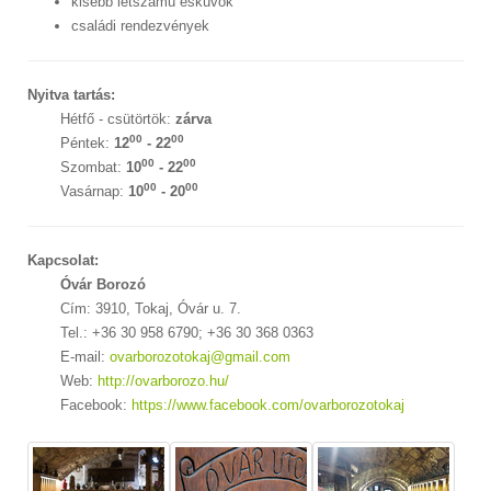
kisebb létszámú esküvők
családi rendezvények
Nyitva tartás:
Hétfő - csütörtök:
zárva
00
00
Péntek:
12
- 22
00
00
Szombat:
10
- 22
00
00
Vasárnap:
10
- 20
Kapcsolat:
Óvár Borozó
Cím: 3910, Tokaj, Óvár u. 7.
Tel.: +36 30 958 6790; +36 30 368 0363
E-mail:
ovarborozotokaj@gmail.com
Web:
http://ovarborozo.hu/
Facebook:
https://www.facebook.com/ovarborozotokaj