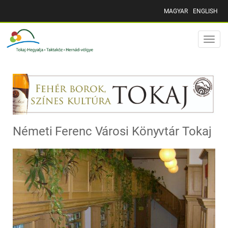
MAGYAR
ENGLISH
Toggle
naviga
Németi Ferenc Városi Könyvtár Tokaj