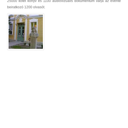
25000 kötet könyv és 1100 audiovizuális dokumentum várja az évente
beiratkozó 1200 olvasót.