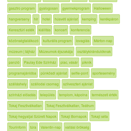
gasztro program
gyalogosan
gyermekprogram
Halloween
hangverseny
hír
hotel
húsvéti ajánlat
kemping
kerékpáron
Keresztúri esték
kiállítás
koncert
konferencia
közönségtalálkozó
kulturális program
lovaglás
Márton-nap
múzeum | tájház
Múzeumok éjszakája
osztálykirándulóknak
panzió
Paulay Ede Színház
piac, vásár
piknik
programajánlóba
pünkösdi ajánlat
selfie-pont
sportesemény
szálláshely
szállodai csomag
szilveszteri ajánlat
színházi előadás
település
templom, kápolna
természeti érték
Tokaj Fesztiválkatlan
Tokaj Fesztiválkatlan, Teátrum
Tokaj-hegyaljai Szüreti Napok
Tokaji Bornapok
Tokaji séta
Tourinform
túra
Valentin-nap
vallási örökség