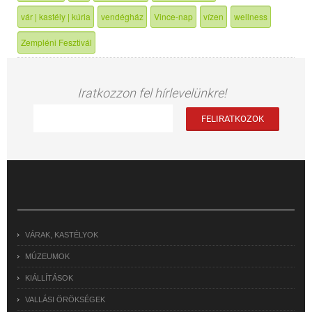
vár | kastély | kúria
vendégház
Vince-nap
vízen
wellness
Zempléni Fesztivál
Iratkozzon fel hírlevelünkre!
VÁRAK, KASTÉLYOK
MÚZEUMOK
KIÁLLÍTÁSOK
VALLÁSI ÖRÖKSÉGEK