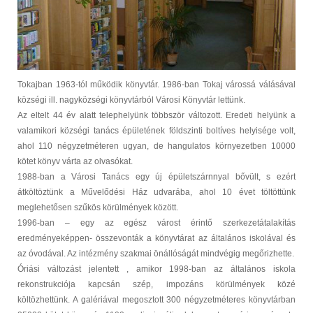
Tokajban 1963-tól működik könyvtár. 1986-ban Tokaj várossá válásával
községi ill. nagyközségi könyvtárból Városi Könyvtár lettünk.
Az eltelt 44 év alatt telephelyünk többször változott. Eredeti helyünk a
valamikori községi tanács épületének földszinti boltíves helyisége volt,
ahol 110 négyzetméteren ugyan, de hangulatos környezetben 10000
kötet könyv várta az olvasókat.
1988-ban a Városi Tanács egy új épületszárnnyal bővült, s ezért
átköltöztünk a Művelődési Ház udvarába, ahol 10 évet töltöttünk
meglehetősen szűkös körülmények között.
1996-ban – egy az egész várost érintő szerkezetátalakítás
eredményeképpen- összevonták a könyvtárat az általános iskolával és
az óvodával. Az intézmény szakmai önállóságát mindvégig megőrizhette.
Óriási változást jelentett , amikor 1998-ban az általános iskola
rekonstrukciója kapcsán szép, impozáns körülmények közé
költözhettünk. A galériával megosztott 300 négyzetméteres könyvtárban