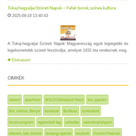
Tokaj-hegyaljai Szüreti Napok – Fehér borok, színes kultúra
2025-09-18 13:40:43
A Tokaj-hegyaljai Szüreti Napok Magyarország egyik legrégebbi és
legelismertebb szüreti fesztiválja, amelyet 1932 óta rendeznek meg.
Elolvasom
CIMKÉK
advent
apartman
BOLDOGkisfalud Feszt
bor, gasztro
Bor, mámor, Bénye
borászat
BorBusz
borkóstoló
boros program
egyesületi tag
előadás
eseményhelyszín
étterem, bár, bisztró
farsangi ajánlat
fesztivál
Furmint Február