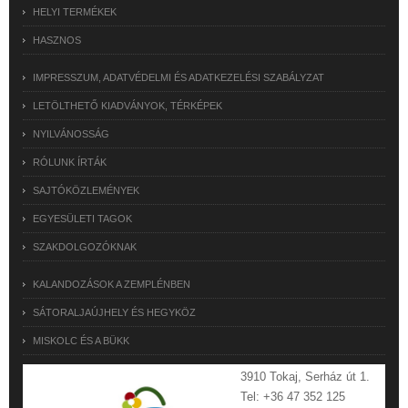
HELYI TERMÉKEK
HASZNOS
IMPRESSZUM, ADATVÉDELMI ÉS ADATKEZELÉSI SZABÁLYZAT
LETÖLTHETŐ KIADVÁNYOK, TÉRKÉPEK
NYILVÁNOSSÁG
RÓLUNK ÍRTÁK
SAJTÓKÖZLEMÉNYEK
EGYESÜLETI TAGOK
SZAKDOLGOZÓKNAK
KALANDOZÁSOK A ZEMPLÉNBEN
SÁTORALJAÚJHELY ÉS HEGYKÖZ
MISKOLC ÉS A BÜKK
3910 Tokaj, Serház út 1.
Tel: +36 47 352 125