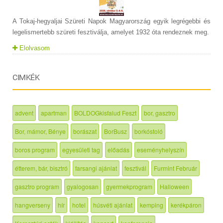
A Tokaj-hegyaljai Szüreti Napok Magyarország egyik legrégebbi és
legelismertebb szüreti fesztiválja, amelyet 1932 óta rendeznek meg.
Elolvasom
CIMKÉK
advent
apartman
BOLDOGkisfalud Feszt
bor, gasztro
Bor, mámor, Bénye
borászat
BorBusz
borkóstoló
boros program
egyesületi tag
előadás
eseményhelyszín
étterem, bár, bisztró
farsangi ajánlat
fesztivál
Furmint Február
gasztro program
gyalogosan
gyermekprogram
Halloween
hangverseny
hír
hotel
húsvéti ajánlat
kemping
kerékpáron