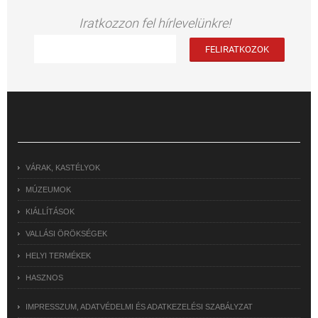
Iratkozzon fel hírlevelünkre!
VÁRAK, KASTÉLYOK
MÚZEUMOK
KIÁLLÍTÁSOK
VALLÁSI ÖRÖKSÉGEK
HELYI TERMÉKEK
HASZNOS
IMPRESSZUM, ADATVÉDELMI ÉS ADATKEZELÉSI SZABÁLYZAT