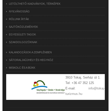
LETÖLTHETŐ KIADVÁNYOK, TÉRKÉPEK
NYILVÁNOSSÁG
RÓLUNK ÍRTÁK
SAJTÓKÖZLEMÉNYEK
EGYESÜLETI TAGOK
SZAKDOLGOZÓKNAK
KALANDOZÁSOK A ZEMPLÉNBEN
SÁTORALJAÚJHELY ÉS HEGYKÖZ
MISKOLC ÉS A BÜKK
3910 Tokaj, Serház út 1.
Tel: +36 47 352 125
E-mail:
info@tokaj-
turizmus.hu