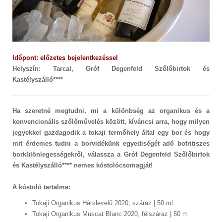
Időpont: előzetes bejelentkezéssel
Helyszín: Tarcal, Gróf Degenfeld Szőlőbirtok és
Kastélyszálló****
Ha szeretné megtudni, mi a különbség az organikus és a
konvencionális szőlőművelés között, kíváncsi arra, hogy milyen
jegyekkel gazdagodik a tokaji termőhely által egy bor és hogy
mit érdemes tudni a borvidékünk egyediségét adó botritiszes
borkülönlegességekről, válassza a Gróf Degenfeld Szőlőbirtok
és Kastélyszálló**** nemes kóstolócsomagját!
A kóstoló tartalma:
Tokaji Organikus Hárslevelű 2020, száraz | 50 ml
Tokaji Organikus Muscat Blanc 2020, félszáraz | 50 m