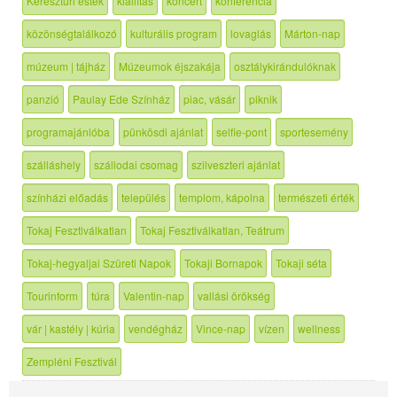
Keresztúri esték
kiállítás
koncert
konferencia
közönségtalálkozó
kulturális program
lovaglás
Márton-nap
múzeum | tájház
Múzeumok éjszakája
osztálykirándulóknak
panzió
Paulay Ede Színház
piac, vásár
piknik
programajánlóba
pünkösdi ajánlat
selfie-pont
sportesemény
szálláshely
szállodai csomag
szilveszteri ajánlat
színházi előadás
település
templom, kápolna
természeti érték
Tokaj Fesztiválkatlan
Tokaj Fesztiválkatlan, Teátrum
Tokaj-hegyaljai Szüreti Napok
Tokaji Bornapok
Tokaji séta
Tourinform
túra
Valentin-nap
vallási örökség
vár | kastély | kúria
vendégház
Vince-nap
vízen
wellness
Zempléni Fesztivál