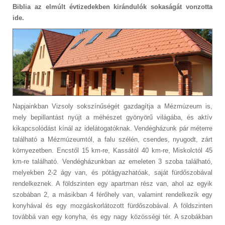
Biblia az elmúlt évtizedekben kirándulók sokaságát vonzotta
ide.
Napjainkban Vizsoly sokszínűségét gazdagítja a Mézmúzeum is,
mely bepillantást nyújt a méhészet gyönyörű világába, és aktív
kikapcsolódást kínál az idelátogatóknak. Vendégházunk pár méterre
található a Mézmúzeumtól, a falu szélén, csendes, nyugodt, zárt
környezetben. Encstől 15 km-re, Kassától 40 km-re, Miskolctól 45
km-re található. Vendégházunkban az emeleten 3 szoba található,
melyekben 2-2 ágy van, és pótágyazhatóak, saját fürdőszobával
rendelkeznek. A földszinten egy apartman rész van, ahol az egyik
szobában 2, a másikban 4 férőhely van, valamint rendelkezik egy
konyhával és egy mozgáskorlátozott fürdőszobával. A földszinten
továbbá van egy konyha, és egy nagy közösségi tér. A szobákban