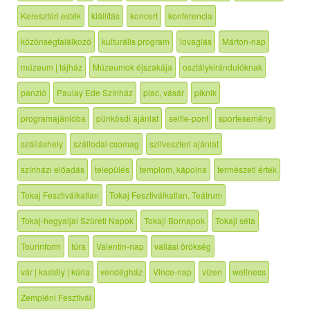
Keresztúri esték
kiállítás
koncert
konferencia
közönségtalálkozó
kulturális program
lovaglás
Márton-nap
múzeum | tájház
Múzeumok éjszakája
osztálykirándulóknak
panzió
Paulay Ede Színház
piac, vásár
piknik
programajánlóba
pünkösdi ajánlat
selfie-pont
sportesemény
szálláshely
szállodai csomag
szilveszteri ajánlat
színházi előadás
település
templom, kápolna
természeti érték
Tokaj Fesztiválkatlan
Tokaj Fesztiválkatlan, Teátrum
Tokaj-hegyaljai Szüreti Napok
Tokaji Bornapok
Tokaji séta
Tourinform
túra
Valentin-nap
vallási örökség
vár | kastély | kúria
vendégház
Vince-nap
vízen
wellness
Zempléni Fesztivál