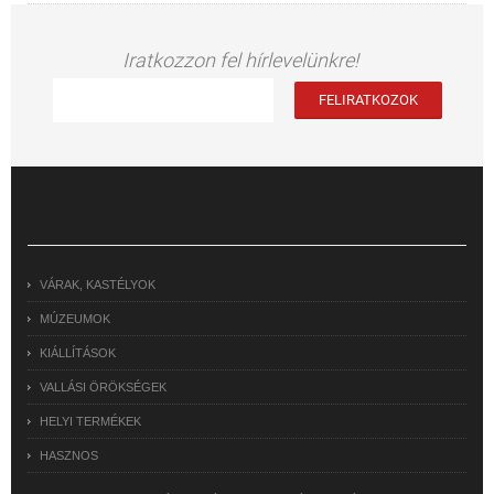
Iratkozzon fel hírlevelünkre!
VÁRAK, KASTÉLYOK
MÚZEUMOK
KIÁLLÍTÁSOK
VALLÁSI ÖRÖKSÉGEK
HELYI TERMÉKEK
HASZNOS