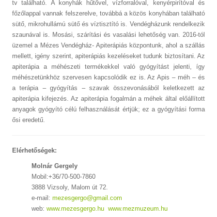
tv található. A konyhák hűtővel, vízforralóval, kenyérpirítóval és
főzőlappal vannak felszerelve, továbbá a közös konyhában található
sütő, mikrohullámú sütő és víztisztító is. Vendégházunk rendelkezik
szaunával is. Mosási, szárítási és vasalási lehetőség van. 2016-tól
üzemel a Mézes Vendégház- Apiterápiás központunk, ahol a szállás
mellett, igény szerint, apiterápiás kezeléseket tudunk biztosítani. Az
apiterápia a méhészeti termékekkel való gyógyítást jelenti, így
méhészetünkhöz szervesen kapcsolódik ez is. Az Apis – méh – és
a terápia – gyógyítás – szavak összevonásából keletkezett az
apiterápia kifejezés. Az apiterápia fogalmán a méhek által előállított
anyagok gyógyító célú felhasználását értjük; ez a gyógyítási forma
ősi eredetű.
Elérhetőségek:
Molnár Gergely
Mobil:+36/70-500-7860
3888 Vizsoly, Malom út 72.
e-mail:
mezesgergo@gmail.com
web:
www.mezesgergo.hu
www.mezmuzeum.hu