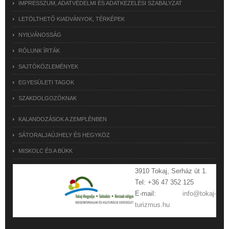
IMPRESSZUM, ADATVÉDELMI ÉS ADATKEZELÉSI SZABÁLYZAT
LETÖLTHETŐ KIADVÁNYOK, TÉRKÉPEK
NYILVÁNOSSÁG
RÓLUNK ÍRTÁK
SAJTÓKÖZLEMÉNYEK
EGYESÜLETI TAGOK
SZAKDOLGOZÓKNAK
KALANDOZÁSOK A ZEMPLÉNBEN
SÁTORALJAÚJHELY ÉS HEGYKÖZ
MISKOLC ÉS A BÜKK
3910 Tokaj, Serház út 1.
Tel: +36 47 352 125
E-mail:
info@tokaj-
turizmus.hu