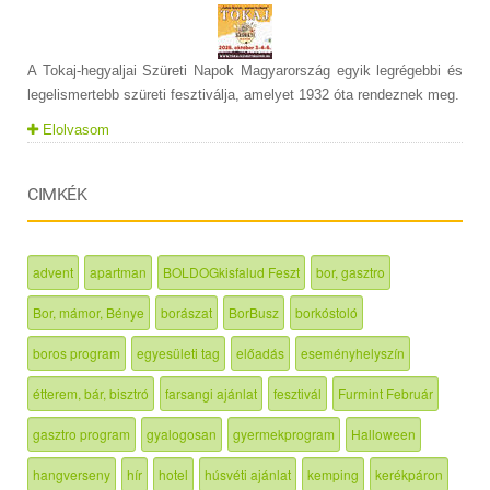
A Tokaj-hegyaljai Szüreti Napok Magyarország egyik legrégebbi és
legelismertebb szüreti fesztiválja, amelyet 1932 óta rendeznek meg.
Elolvasom
CIMKÉK
advent
apartman
BOLDOGkisfalud Feszt
bor, gasztro
Bor, mámor, Bénye
borászat
BorBusz
borkóstoló
boros program
egyesületi tag
előadás
eseményhelyszín
étterem, bár, bisztró
farsangi ajánlat
fesztivál
Furmint Február
gasztro program
gyalogosan
gyermekprogram
Halloween
hangverseny
hír
hotel
húsvéti ajánlat
kemping
kerékpáron