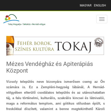
MAGYAR
ENGLISH
Toggle
naviga
Mézes Vendégház és Apiterápiás
Központ
Vizsoly település neve bizonyára ismerősen cseng az Ön
számára is. Ez a Zempléni-hegység lábánál, A Hernád-
völgyében elterülő csodálatos település és az utánozhatatlan
táj, a falu történelmi, kulturális, szakrális kincsei és látnivalói,
maga a református templom, ami gótikus stílusban épült, s
freskókkal díszített, valamint a benne megtekinthető Károli