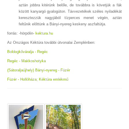
aztán jobbra kitérünk belőle, de továbbra is követjük a fák
között kanyargó gyalogúton. Távvezetékek széles nyiladékát
keresztezzük nagyjából tízperces menet végén, aztán
feltűnik előttünk a Bányi-nyereg keskeny aszfaltútja.
forrás: -hörpölin-
kektura.hu
Az Országos Kéktúra további útvonalai Zemplénben:
Boldogkőváralja - Regéc
Regéc - Makkoshotyka
(Sátoraljaújhely) Bányi-nyereg - Füzér
Füzér - Hollóháza; Kéktúra emlékmű