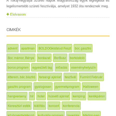
A Tokaj-hegyaljai Szüreti Napok Magyarország egyik legrégebbi és
legelismertebb szüreti fesztiválja, amelyet 1932 óta rendeznek meg.
Elolvasom
CIMKÉK
advent
apartman
BOLDOGkisfalud Feszt
bor, gasztro
Bor, mámor, Bénye
borászat
BorBusz
borkóstoló
boros program
egyesületi tag
előadás
eseményhelyszín
étterem, bár, bisztró
farsangi ajánlat
fesztivál
Furmint Február
gasztro program
gyalogosan
gyermekprogram
Halloween
hangverseny
hír
hotel
húsvéti ajánlat
kemping
kerékpáron
Keresztúri esték
kiállítás
koncert
konferencia
közönségtalálkozó
kulturális program
lovaglás
Márton-nap