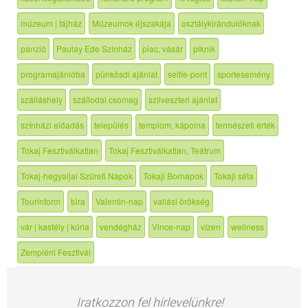
múzeum | tájház
Múzeumok éjszakája
osztálykirándulóknak
panzió
Paulay Ede Színház
piac, vásár
piknik
programajánlóba
pünkösdi ajánlat
selfie-pont
sportesemény
szálláshely
szállodai csomag
szilveszteri ajánlat
színházi előadás
település
templom, kápolna
természeti érték
Tokaj Fesztiválkatlan
Tokaj Fesztiválkatlan, Teátrum
Tokaj-hegyaljai Szüreti Napok
Tokaji Bornapok
Tokaji séta
Tourinform
túra
Valentin-nap
vallási örökség
vár | kastély | kúria
vendégház
Vince-nap
vízen
wellness
Zempléni Fesztivál
Iratkozzon fel hírlevelünkre!