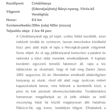
Kezdőpont:
Cirkálótanya
(Sátoraljaújhely) Bányi-nyereg, Vörös-kő
Végpont:
Vendégház
Hossz:
8.6 km
Szintemelkedés:
350m (oda) 420m (vissza)
Teljesítés ideje:
2 óra 44 perc
A Cirkálótanyánál egy jól kijárt, széles földút kezdődik, ezen
indulunk tovább és szintezve, lassan ereszkedve körülbelül
húsz perc alatt érjük el rajta a Hercegkúti-patak völgyének
füves rétjeit. Az út egy jobbkanyarral keresztezi a patakot és
nekiindul a túlsó oldal meredek emelkedőjének. A kaptató
kezdetén egyszerű temetői fakereszt áll, rajta a kis
táblácskán az olvasható, hogy itt halt meg Dankó János
1983. augusztus 24.-én. Meredeken emelkedő oldalvölgyben
kanyarog az utunk, rövid idő alatt vagy nyolcvan métert
kapaszkodunk benne, mire felérünk a dombtetők közé, a
piros és kék jelzések útkereszteződésébe. Továbbindulva
hamarosan megpillantjuk az út jobb oldalán az erdő
viszonylag fiatal fái között magányosan álló hatalmas
Rákóczi-fát, egy koros, terebélyes tölgyet. Elhaladunk a