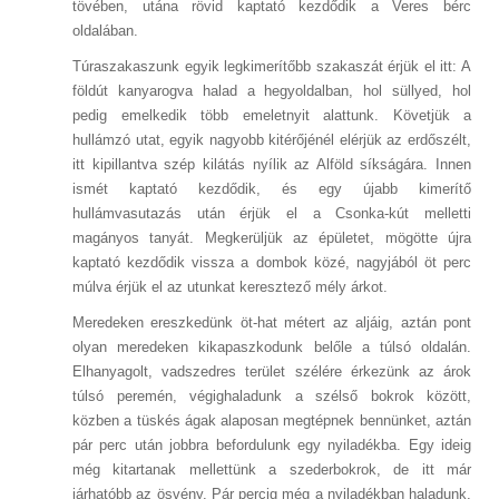
tövében, utána rövid kaptató kezdődik a Veres bérc
oldalában.
Túraszakaszunk egyik legkimerítőbb szakaszát érjük el itt: A
földút kanyarogva halad a hegyoldalban, hol süllyed, hol
pedig emelkedik több emeletnyit alattunk. Követjük a
hullámzó utat, egyik nagyobb kitérőjénél elérjük az erdőszélt,
itt kipillantva szép kilátás nyílik az Alföld síkságára. Innen
ismét kaptató kezdődik, és egy újabb kimerítő
hullámvasutazás után érjük el a Csonka-kút melletti
magányos tanyát. Megkerüljük az épületet, mögötte újra
kaptató kezdődik vissza a dombok közé, nagyjából öt perc
múlva érjük el az utunkat keresztező mély árkot.
Meredeken ereszkedünk öt-hat métert az aljáig, aztán pont
olyan meredeken kikapaszkodunk belőle a túlsó oldalán.
Elhanyagolt, vadszedres terület szélére érkezünk az árok
túlsó peremén, végighaladunk a szélső bokrok között,
közben a tüskés ágak alaposan megtépnek bennünket, aztán
pár perc után jobbra befordulunk egy nyiladékba. Egy ideig
még kitartanak mellettünk a szederbokrok, de itt már
járhatóbb az ösvény. Pár percig még a nyiladékban haladunk,