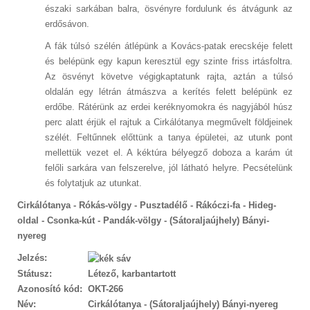
északi sarkában balra, ösvényre fordulunk és átvágunk az
erdősávon.
A fák túlsó szélén átlépünk a Kovács-patak erecskéje felett
és belépünk egy kapun keresztül egy szinte friss irtásfoltra.
Az ösvényt követve végigkaptatunk rajta, aztán a túlsó
oldalán egy létrán átmászva a kerítés felett belépünk ez
erdőbe. Rátérünk az erdei keréknyomokra és nagyjából húsz
perc alatt érjük el rajtuk a Cirkálótanya megművelt földjeinek
szélét. Feltűnnek előttünk a tanya épületei, az utunk pont
mellettük vezet el. A kéktúra bélyegző doboza a karám út
felőli sarkára van felszerelve, jól látható helyre. Pecsételünk
és folytatjuk az utunkat.
Cirkálótanya - Rókás-völgy - Pusztadélő - Rákóczi-fa - Hideg-
oldal - Csonka-kút - Pandák-völgy - (Sátoraljaújhely) Bányi-
nyereg
Jelzés:
Státusz:
Létező, karbantartott
Azonosító kód:
OKT-266
Név:
Cirkálótanya - (Sátoraljaújhely) Bányi-nyereg