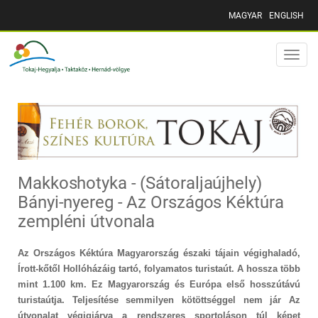
MAGYAR
ENGLISH
Toggle
naviga
Makkoshotyka - (Sátoraljaújhely)
Bányi-nyereg - Az Országos Kéktúra
zempléni útvonala
Az Országos Kéktúra Magyarország északi tájain végighaladó,
Írott-kőtől Hollóházáig tartó, folyamatos turistaút. A hossza több
mint 1.100 km. Ez Magyarország és Európa első hosszútávú
turistaútja. Teljesítése semmilyen kötöttséggel nem jár Az
útvonalat végigjárva a rendszeres sportoláson túl képet