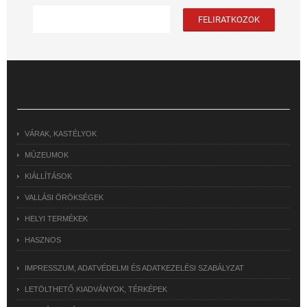
VÁRAK, KASTÉLYOK
MÚZEUMOK
KIÁLLÍTÁSOK
VALLÁSI ÖRÖKSÉGEK
HELYI TERMÉKEK
HASZNOS
IMPRESSZUM, ADATVÉDELMI ÉS ADATKEZELÉSI SZABÁLYZAT
LETÖLTHETŐ KIADVÁNYOK, TÉRKÉPEK