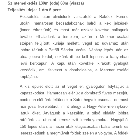
Szintemelkedés:
130m (oda) 60m (vissza)
Teljesítés ideje:
1 óra 6 perc
Pecsételés után elindulunk visszafelé a Rákóczi Ferenc
utcán, hamarosan becsatlakoznak balról a kék jelzések
(innen érkeztünk) és most már azokat követve ballagunk
tovább. Elhaladunk a templom, aztán a Metzner család
szépen felújított kúriája mellett, végül az udvarház után
jobbra térünk a Petőfi Sándor utcára. Néhány lépés után az
utca jobbra fordul, nekünk itt be kell lépnünk a kanyarban
lévő kertkapun! A kapu után kövekkel kirakott gyalogút
kezdődik, ami felvezet a domboldalba, a Metzner család
kriptájához.
A kis épület előtt az út véget ér, gyalogúton folytatjuk a
kapaszkodást. Hamarosan elérjük a dombtető füves mezejét,
pontosan előttünk feltűnnek a Sátor-hegyek csúcsai, de most
már jóval közelebbről, mint ahogy a Nagy-Péter-mennykőről
láttuk őket. Átvágunk a kaszálón, a túlsó oldalán jobbra
rátérünk az utunkat keresztező keréknyomokra. Nagyjából
150 lépés után, a mezei utak elágazásában balra térünk és
leereszkedünk a megművelt földek szélén a völgybe. A földek