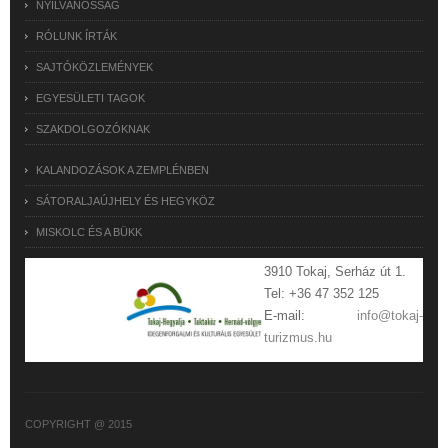
NYILVÁNOSSÁG
RÓLUNK ÍRTÁK
SAJTÓKÖZLEMÉNYEK
EGYESÜLETI TAGOK
SZAKDOLGOZÓKNAK
KALANDOZÁSOK A ZEMPLÉNBEN
SÁTORALJAÚJHELY ÉS HEGYKÖZ
MISKOLC ÉS A BÜKK
3910 Tokaj, Serház út 1.
Tel: +36 47 352 125
E-mail:
info@tokaj-
turizmus.hu
COPYRIGHT @ 2015