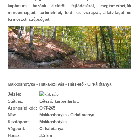
kaphatunk hazánk életéről, fejlődéséről, megismerhetjük
mindennapjait, történelmét, föld- és vízrajzát, állatvilágát és
természeti szépségeit.
Makkoshotyka - Hutka-szilvás - Hárs-elő - Cirkálótanya
Jelzés:
Státusz:
Létező, karbantartott
Azonosító kód:
OKT-265
Név:
Makkoshotyka - Cirkálótanya
Kezdőpont:
Makkoshotyka
Végpont:
Cirkálótanya
Hossz:
3.5 km