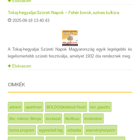
Elolvasom
Tokaj-hegyaljai Szüreti Napok – Fehér borok, színes kultúra
2025-09-18 13:40:43
A Tokaj-hegyaljai Szüreti Napok Magyarország egyik legrégebbi és
legelismertebb szüreti fesztiválja, amelyet 1932 óta rendeznek meg.
Elolvasom
CIMKÉK
advent
apartman
BOLDOGkisfalud Feszt
bor, gasztro
Bor, mámor, Bénye
borászat
BorBusz
borkóstoló
boros program
egyesületi tag
előadás
eseményhelyszín