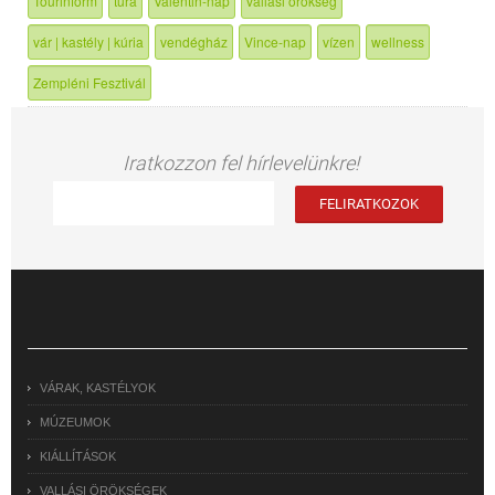
Tourinform
túra
Valentin-nap
vallási örökség
vár | kastély | kúria
vendégház
Vince-nap
vízen
wellness
Zempléni Fesztivál
Iratkozzon fel hírlevelünkre!
VÁRAK, KASTÉLYOK
MÚZEUMOK
KIÁLLÍTÁSOK
VALLÁSI ÖRÖKSÉGEK