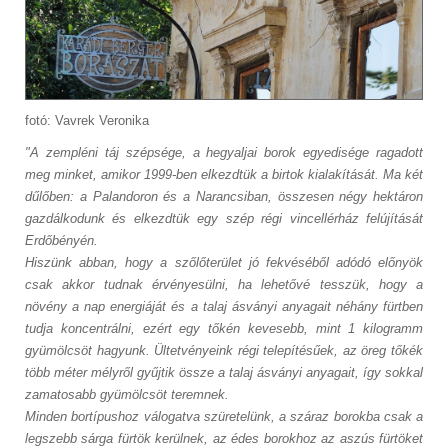
fotó: Vavrek Veronika
"A zempléni táj szépsége, a hegyaljai borok egyedisége ragadott
meg minket, amikor 1999-ben elkezdtük a birtok kialakítását. Ma két
dűlőben: a Palandoron és a Narancsiban, összesen négy hektáron
gazdálkodunk és elkezdtük egy szép régi vincellérház felújítását
Erdőbényén.
Hiszünk abban, hogy a szőlőterület jó fekvéséből adódó előnyök
csak akkor tudnak érvényesülni, ha lehetővé tesszük, hogy a
növény a nap energiáját és a talaj ásványi anyagait néhány fürtben
tudja koncentrálni, ezért egy tőkén kevesebb, mint 1 kilogramm
gyümölcsöt hagyunk. Ültetvényeink régi telepítésűek, az öreg tőkék
több méter mélyről gyűjtik össze a talaj ásványi anyagait, így sokkal
zamatosabb gyümölcsöt teremnek.
Minden bortípushoz válogatva szüretelünk, a száraz borokba csak a
legszebb sárga fürtök kerülnek, az édes borokhoz az aszús fürtöket