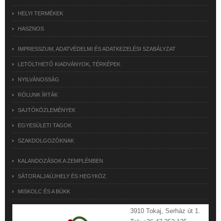
HELYI TERMÉKEK
HASZNOS
IMPRESSZUM, ADATVÉDELMI ÉS ADATKEZELÉSI SZABÁLYZAT
LETÖLTHETŐ KIADVÁNYOK, TÉRKÉPEK
NYILVÁNOSSÁG
RÓLUNK ÍRTÁK
SAJTÓKÖZLEMÉNYEK
EGYESÜLETI TAGOK
SZAKDOLGOZÓKNAK
KALANDOZÁSOK A ZEMPLÉNBEN
SÁTORALJAÚJHELY ÉS HEGYKÖZ
MISKOLC ÉS A BÜKK
3910 Tokaj, Serház út 1.