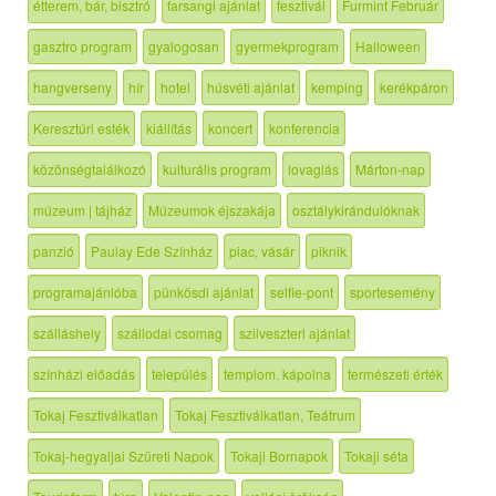
étterem, bár, bisztró
farsangi ajánlat
fesztivál
Furmint Február
gasztro program
gyalogosan
gyermekprogram
Halloween
hangverseny
hír
hotel
húsvéti ajánlat
kemping
kerékpáron
Keresztúri esték
kiállítás
koncert
konferencia
közönségtalálkozó
kulturális program
lovaglás
Márton-nap
múzeum | tájház
Múzeumok éjszakája
osztálykirándulóknak
panzió
Paulay Ede Színház
piac, vásár
piknik
programajánlóba
pünkösdi ajánlat
selfie-pont
sportesemény
szálláshely
szállodai csomag
szilveszteri ajánlat
színházi előadás
település
templom, kápolna
természeti érték
Tokaj Fesztiválkatlan
Tokaj Fesztiválkatlan, Teátrum
Tokaj-hegyaljai Szüreti Napok
Tokaji Bornapok
Tokaji séta