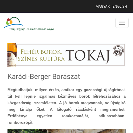
MAGYAR
ENGLISH
Toggle
naviga
Karádi-Berger Borászat
Megtudhatjuk, milyen érzés, amikor egy gazdasági újságírónak
túl kell lépnie izgalmas kézműves borok létrehozásához a
közgazdasági szemléleten. A jó borok megvannak, az újságíró
meg kínálja őket. A látogató ráadásként megismerheti
Erdőbénye egyetlen romkocsmáját, stílusosabban:
romborozóját.