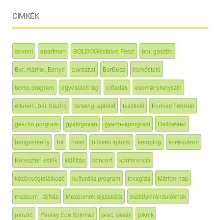
CIMKÉK
advent
apartman
BOLDOGkisfalud Feszt
bor, gasztro
Bor, mámor, Bénye
borászat
BorBusz
borkóstoló
boros program
egyesületi tag
előadás
eseményhelyszín
étterem, bár, bisztró
farsangi ajánlat
fesztivál
Furmint Február
gasztro program
gyalogosan
gyermekprogram
Halloween
hangverseny
hír
hotel
húsvéti ajánlat
kemping
kerékpáron
Keresztúri esték
kiállítás
koncert
konferencia
közönségtalálkozó
kulturális program
lovaglás
Márton-nap
múzeum | tájház
Múzeumok éjszakája
osztálykirándulóknak
panzió
Paulay Ede Színház
piac, vásár
piknik