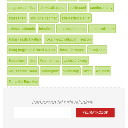
programajánlóba
pünkösdi ajánlat
selfie-pont
sportesemény
szálláshely
szállodai csomag
szilveszteri ajánlat
színházi előadás
település
templom, kápolna
természeti érték
Tokaj Fesztiválkatlan
Tokaj Fesztiválkatlan, Teátrum
Tokaj-hegyaljai Szüreti Napok
Tokaji Bornapok
Tokaji séta
Tourinform
túra
Valentin-nap
vallási örökség
vár | kastély | kúria
vendégház
Vince-nap
vízen
wellness
Zempléni Fesztivál
Iratkozzon fel hírlevelünkre!