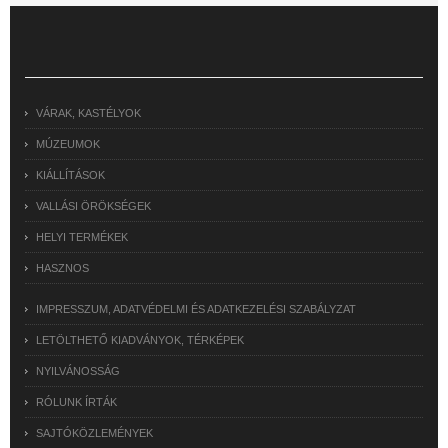
VÁRAK, KASTÉLYOK
MÚZEUMOK
KIÁLLÍTÁSOK
VALLÁSI ÖRÖKSÉGEK
HELYI TERMÉKEK
HASZNOS
IMPRESSZUM, ADATVÉDELMI ÉS ADATKEZELÉSI SZABÁLYZAT
LETÖLTHETŐ KIADVÁNYOK, TÉRKÉPEK
NYILVÁNOSSÁG
RÓLUNK ÍRTÁK
SAJTÓKÖZLEMÉNYEK