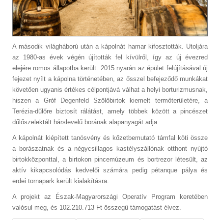
A második világháború után a kápolnát hamar kifosztották. Utoljára
az 1980-as évek végén újították fel kívülről, így az új évezred
elejére romos állapotba került. 2015 nyarán az épület felújításával új
fejezet nyílt a kápolna történetében, az ősszel befejeződő munkákat
követően ugyanis értékes célpontjává válhat a helyi borturizmusnak,
hiszen a Gróf Degenfeld Szőlőbirtok kiemelt termőterületére, a
Terézia-dűlőre biztosít rálátást, amely többek között a pincészet
dűlőszelektált hárslevelű borának alapanyagát adja.
A kápolnát kiépített tanösvény és kőzetbemutató támfal köti össze
a borászatnak és a négycsillagos kastélyszállónak otthont nyújtó
birtokközponttal, a birtokon pincemúzeum és bortrezor létesült, az
aktív kikapcsolódás kedvelői számára pedig pétanque pálya és
erdei tornapark került kialakításra.
A projekt az Észak-Magyarországi Operatív Program keretében
valósul meg, és 102.210.713 Ft összegű támogatást élvez.