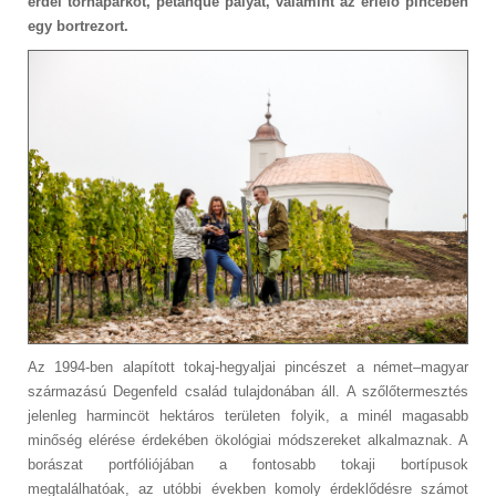
erdei tornaparkot, pétanque pályát, valamint az érlelő pincében
egy bortrezort.
Az 1994-ben alapított tokaj-hegyaljai pincészet a német–magyar
származású Degenfeld család tulajdonában áll. A szőlőtermesztés
jelenleg harmincöt hektáros területen folyik, a minél magasabb
minőség elérése érdekében ökológiai módszereket alkalmaznak. A
borászat portfóliójában a fontosabb tokaji bortípusok
megtalálhatóak, az utóbbi években komoly érdeklődésre számot