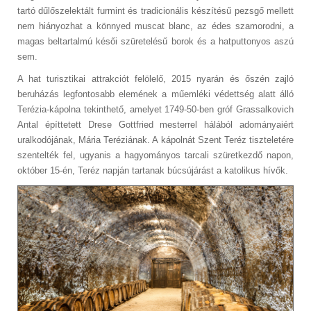
tartó dűlőszelektált furmint és tradicionális készítésű pezsgő mellett
nem hiányozhat a könnyed muscat blanc, az édes szamorodni, a
magas beltartalmú késői szüretelésű borok és a hatputtonyos aszú
sem.
A hat turisztikai attrakciót felölelő, 2015 nyarán és őszén zajló
beruházás legfontosabb elemének a műemléki védettség alatt álló
Terézia-kápolna tekinthető, amelyet 1749-50-ben gróf Grassalkovich
Antal építtetett Drese Gottfried mesterrel hálából adományaiért
uralkodójának, Mária Teréziának. A kápolnát Szent Teréz tiszteletére
szentelték fel, ugyanis a hagyományos tarcali szüretkezdő napon,
október 15-én, Teréz napján tartanak búcsújárást a katolikus hívők.