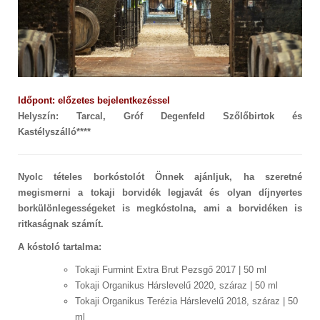
Időpont: előzetes bejelentkezéssel
Helyszín: Tarcal, Gróf Degenfeld Szőlőbirtok és
Kastélyszálló****
Nyolc tételes borkóstolót Önnek ajánljuk, ha szeretné
megismerni a tokaji borvidék legjavát és olyan díjnyertes
borkülönlegességeket is megkóstolna, ami a borvidéken is
ritkaságnak számít.
A kóstoló tartalma:
Tokaji Furmint Extra Brut Pezsgő 2017 | 50 ml
Tokaji Organikus Hárslevelű 2020, száraz | 50 ml
Tokaji Organikus Terézia Hárslevelű 2018, száraz | 50
ml