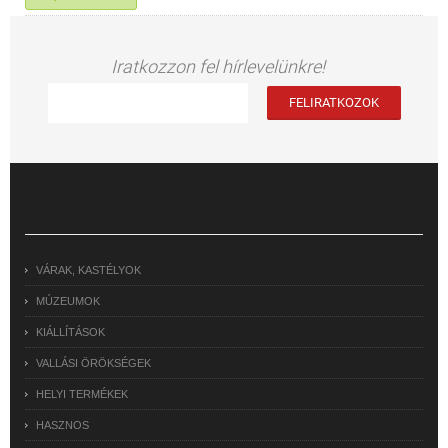
Iratkozzon fel hírlevelünkre!
VÁRAK, KASTÉLYOK
MÚZEUMOK
KIÁLLÍTÁSOK
VALLÁSI ÖRÖKSÉGEK
HELYI TERMÉKEK
HASZNOS