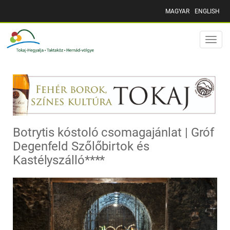
MAGYAR
ENGLISH
Toggle
naviga
Botrytis kóstoló csomagajánlat | Gróf
Degenfeld Szőlőbirtok és
Kastélyszálló****