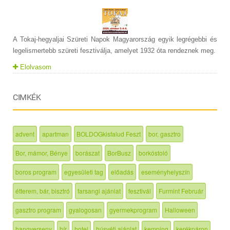
A Tokaj-hegyaljai Szüreti Napok Magyarország egyik legrégebbi és
legelismertebb szüreti fesztiválja, amelyet 1932 óta rendeznek meg.
Elolvasom
CIMKÉK
advent
apartman
BOLDOGkisfalud Feszt
bor, gasztro
Bor, mámor, Bénye
borászat
BorBusz
borkóstoló
boros program
egyesületi tag
előadás
eseményhelyszín
étterem, bár, bisztró
farsangi ajánlat
fesztivál
Furmint Február
gasztro program
gyalogosan
gyermekprogram
Halloween
hangverseny
hír
hotel
húsvéti ajánlat
kemping
kerékpáron