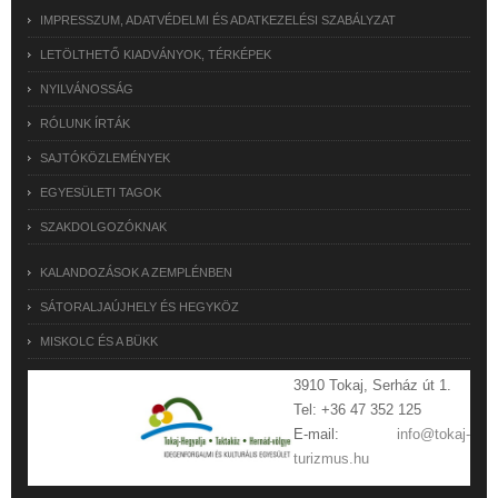
IMPRESSZUM, ADATVÉDELMI ÉS ADATKEZELÉSI SZABÁLYZAT
LETÖLTHETŐ KIADVÁNYOK, TÉRKÉPEK
NYILVÁNOSSÁG
RÓLUNK ÍRTÁK
SAJTÓKÖZLEMÉNYEK
EGYESÜLETI TAGOK
SZAKDOLGOZÓKNAK
KALANDOZÁSOK A ZEMPLÉNBEN
SÁTORALJAÚJHELY ÉS HEGYKÖZ
MISKOLC ÉS A BÜKK
3910 Tokaj, Serház út 1.
Tel: +36 47 352 125
E-mail:
info@tokaj-
turizmus.hu