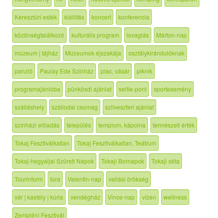
Keresztúri esték
kiállítás
koncert
konferencia
közönségtalálkozó
kulturális program
lovaglás
Márton-nap
múzeum | tájház
Múzeumok éjszakája
osztálykirándulóknak
panzió
Paulay Ede Színház
piac, vásár
piknik
programajánlóba
pünkösdi ajánlat
selfie-pont
sportesemény
szálláshely
szállodai csomag
szilveszteri ajánlat
színházi előadás
település
templom, kápolna
természeti érték
Tokaj Fesztiválkatlan
Tokaj Fesztiválkatlan, Teátrum
Tokaj-hegyaljai Szüreti Napok
Tokaji Bornapok
Tokaji séta
Tourinform
túra
Valentin-nap
vallási örökség
vár | kastély | kúria
vendégház
Vince-nap
vízen
wellness
Zempléni Fesztivál