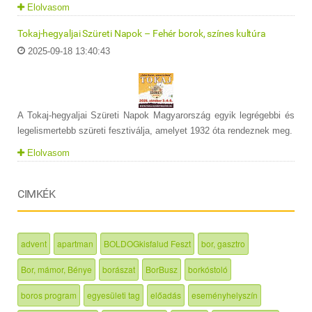
Elolvasom
Tokaj-hegyaljai Szüreti Napok – Fehér borok, színes kultúra
2025-09-18 13:40:43
A Tokaj-hegyaljai Szüreti Napok Magyarország egyik legrégebbi és
legelismertebb szüreti fesztiválja, amelyet 1932 óta rendeznek meg.
Elolvasom
CIMKÉK
advent
apartman
BOLDOGkisfalud Feszt
bor, gasztro
Bor, mámor, Bénye
borászat
BorBusz
borkóstoló
boros program
egyesületi tag
előadás
eseményhelyszín