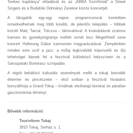
Tenkes kapitánya” előadását és az „ABBA Szimfóniát” a Street
Singers és a Budafoki Dohnányi Zenekar közös koncertjét.
A látogatók egy-egy napos programsorozat keretében
ismerkedhetnek meg több kisebb, de jelentős település – többek
között Mád, Tarcal, Tolcsva – látnivalóival. A kirándulások számos
kamara és gyerekprogramja mellett ismét lesz Megérthető zene
koncert Hollerung Gábor karmesteri magyarázatával. Zemplénben
minden este szól a jazz: a műfaj legkiválóbb képviselői és ifjú
tehetségei lépnek fel a fesztivál különböző helyszínein és a
Sárospataki Borterasz színpadán.
A régiót behálózó kulturális események mellé a tokaji borvidék
éttermei és pincészetei – első sorban a fesztivál hivatalos
borszállítója a Grand Tokaj – kínálnak elsőrangú borokat és páratlan
gasztronómiai élményt.
Bővebb információ:
Tourinform Tokaj
3910 Tokaj, Serház u. 1.