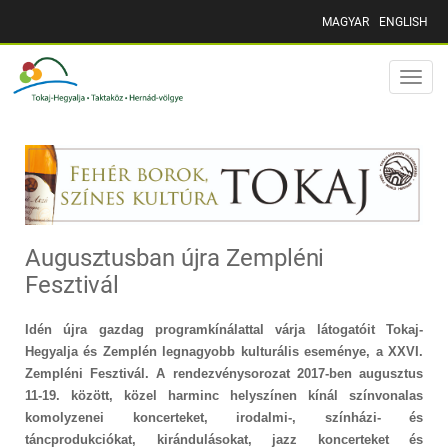
MAGYAR
ENGLISH
Toggle
naviga
Augusztusban újra Zempléni
Fesztivál
Idén újra gazdag programkínálattal várja látogatóit Tokaj-
Hegyalja és Zemplén legnagyobb kulturális eseménye, a XXVI.
Zempléni Fesztivál. A rendezvénysorozat 2017-ben augusztus
11-19. között, közel harminc helyszínen kínál színvonalas
komolyzenei koncerteket, irodalmi-, színházi- és
táncprodukciókat, kirándulásokat, jazz koncerteket és