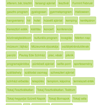
étterem, bár, bisztró
farsangi ajánlat
fesztivál
Furmint Február
gasztro program
gyalogosan
gyermekprogram
Halloween
hangverseny
hír
hotel
húsvéti ajánlat
kemping
kerékpáron
Keresztúri esték
kiállítás
koncert
konferencia
közönségtalálkozó
kulturális program
lovaglás
Márton-nap
múzeum | tájház
Múzeumok éjszakája
osztálykirándulóknak
panzió
Paulay Ede Színház
piac, vásár
piknik
programajánlóba
pünkösdi ajánlat
selfie-pont
sportesemény
szálláshely
szállodai csomag
szilveszteri ajánlat
színházi előadás
település
templom, kápolna
természeti érték
Tokaj Fesztiválkatlan
Tokaj Fesztiválkatlan, Teátrum
Tokaj-hegyaljai Szüreti Napok
Tokaji Bornapok
Tokaji séta