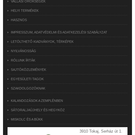
VALLÁSI ÖRÖKSÉGEK
HELYI TERMÉKEK
HASZNOS
IMPRESSZUM, ADATVÉDELMI ÉS ADATKEZELÉSI SZABÁLYZAT
LETÖLTHETŐ KIADVÁNYOK, TÉRKÉPEK
NYILVÁNOSSÁG
RÓLUNK ÍRTÁK
SAJTÓKÖZLEMÉNYEK
EGYESÜLETI TAGOK
SZAKDOLGOZÓKNAK
KALANDOZÁSOK A ZEMPLÉNBEN
SÁTORALJAÚJHELY ÉS HEGYKÖZ
MISKOLC ÉS A BÜKK
3910 Tokaj, Serház út 1.