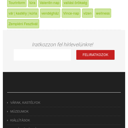
Tourinform
túra
Valentin-nap
vallási örökség
vár | kastély | kúria
vendégház
Vince-nap
vízen
wellness
Zempléni Fesztivál
Iratkozzon fel hírlevelünkre!
VÁRAK, KASTÉLYOK
MÚZEUMOK
KIÁLLÍTÁSOK