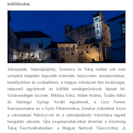
kiállításokat.
Sárospatak, Sátoraljaújhely, Szerencs és Tokaj mellett sok más
zempléni település legszebb műemléki helyszínein, templomokban,
kastélyokban és szabadtéren, a magyar művészeti élet kiválóságai,
népszerű együttesek és külföldi vendégművészek lépnek fel.
Sztárvendégek lesznek: Miklósa Erika, Malek Andrea, Szabó Ildikó
és Vashegyi György. Kiváló együttesek, a Liszt Ferenc
Kamarazenekar és a Győri Filharmonikus Zenekar működnek közre
a sárospataki Rákóczi-vár és a sátoraljaújhelyi Városháza egyedi
hangulatú udvarán. Újra szuperprodukciókat élvezhet a közönség
Tokaj Fesztiválkatlanban: a Magyar Nemzeti Táncszínház „A