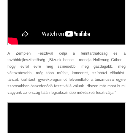
A Zempléni Fesztivál célja a fenntarthatóság és a
továbbfejleszthetőség. „Bízunk benne – mondja Hollerung Gábor -,
hogy évről évre még színesebb, még gazdagabb, még
változatosabb, még több műfajt, koncertet, színházi előadást,
táncot, kiállítást, gyerekprogramot felvonultató, a turizmussal egyre
szorosabban összefonódó fesztivállá válunk. Hiszen már most is mi
vagyunk az ország talán legsokszínűbb művészeti fesztiválja.”