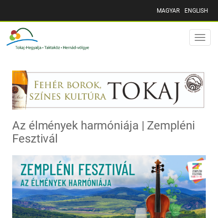
MAGYAR
ENGLISH
Toggle
naviga
Az élmények harmóniája | Zempléni
Fesztivál