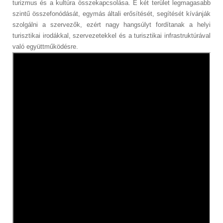
turizmus és a kultúra összekapcsolása. E két terület legmagasabb
szintű összefonódását, egymás általi erősítését, segítését kívánják
szolgálni a szervezők, ezért nagy hangsúlyt fordítanak a helyi
turisztikai irodákkal, szervezetekkel és a turisztikai infrastruktúrával
való együttműködésre.