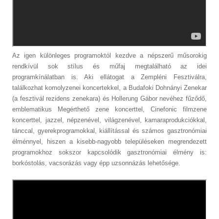
Az igen különleges programoktól kezdve a népszerű műsorokig
rendkívül sok stílus és műfaj megtalálható az idei
programkínálatban is. Aki ellátogat a Zempléni Fesztiválra,
találkozhat komolyzenei koncertekkel, a Budafoki Dohnányi Zenekar
(a fesztivál rezidens zenekara) és Hollerung Gábor nevéhez fűződő,
emblematikus Megérthető zene koncerttel, Cinefonic filmzene
koncerttel, jazzel, népzenével, világzenével, kamaraprodukciókkal,
tánccal, gyerekprogramokkal, kiállítással és számos gasztronómiai
élménnyel, hiszen a kisebb-nagyobb településeken megrendezett
programokhoz sokszor kapcsolódik gasztronómiai élmény is:
borkóstolás, vacsorázás vagy épp uzsonnázás lehetősége.