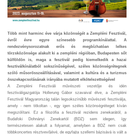
Több mint harminc éve várja közönségét a Zempléni Fesztivál,
évről évre egyre színesebb programkínálattal. A
rendezvénysorozatnak erős és megbízhatóan lelkes
törzsközönsége alakult ki a zempléni régióban, Budapesten sőt
külföldön is, maga a fesztivál pedig kiemelkedik a hazai
fesztiválkínálatból sokszínűségével, széles közönségrétegnek
szóló műsorösszeállításával, valamint a kultúra és a turizmus
összekapcsolásának irányába mutatott elkötelezettségével
A Zempléni Fesztiváli művészeti vezetője és idén
fesztiváligazgatója Hollerung Gábor szavaival élve, a Zempléni
Fesztivál Magyarország talán legsokszínűbb művészeti fesztiválja,
amely - nem titkoltan -, egy igen széles közönségréteget kíván
megszólítani. Ez a filozófia a fesztivál rezidens zenekarától, a
Budafoki Dohnányi Zenekartól (BDZ) sem idegen, így
természetesen alakult a folyamat, amelyben a BDZ nem csak
többkoncertes résztvevőjévé, de egyfajta szellemi bázisává is vált a