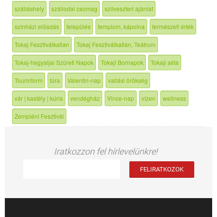
szálláshely
szállodai csomag
szilveszteri ajánlat
színházi előadás
település
templom, kápolna
természeti érték
Tokaj Fesztiválkatlan
Tokaj Fesztiválkatlan, Teátrum
Tokaj-hegyaljai Szüreti Napok
Tokaji Bornapok
Tokaji séta
Tourinform
túra
Valentin-nap
vallási örökség
vár | kastély | kúria
vendégház
Vince-nap
vízen
wellness
Zempléni Fesztivál
Iratkozzon fel hírlevelünkre!