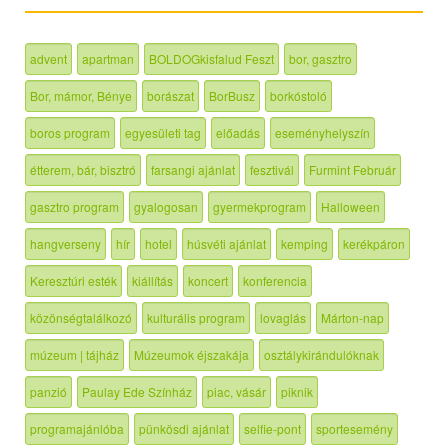
advent
apartman
BOLDOGkisfalud Feszt
bor, gasztro
Bor, mámor, Bénye
borászat
BorBusz
borkóstoló
boros program
egyesületi tag
előadás
eseményhelyszín
étterem, bár, bisztró
farsangi ajánlat
fesztivál
Furmint Február
gasztro program
gyalogosan
gyermekprogram
Halloween
hangverseny
hír
hotel
húsvéti ajánlat
kemping
kerékpáron
Keresztúri esték
kiállítás
koncert
konferencia
közönségtalálkozó
kulturális program
lovaglás
Márton-nap
múzeum | tájház
Múzeumok éjszakája
osztálykirándulóknak
panzió
Paulay Ede Színház
piac, vásár
piknik
programajánlóba
pünkösdi ajánlat
selfie-pont
sportesemény