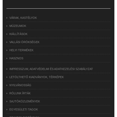
VÁRAK, KASTÉLYOK
MÚZEUMOK
KIÁLLÍTÁSOK
VALLÁSI ÖRÖKSÉGEK
HELYI TERMÉKEK
HASZNOS
IMPRESSZUM, ADATVÉDELMI ÉS ADATKEZELÉSI SZABÁLYZAT
LETÖLTHETŐ KIADVÁNYOK, TÉRKÉPEK
NYILVÁNOSSÁG
RÓLUNK ÍRTÁK
SAJTÓKÖZLEMÉNYEK
EGYESÜLETI TAGOK