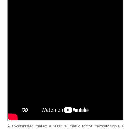
A sokszínűség mellett a fesztivál másik fontos mozgatórugója a