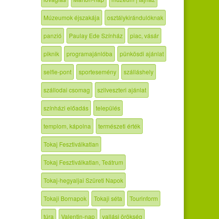
Múzeumok éjszakája
osztálykirándulóknak
panzió
Paulay Ede Színház
piac, vásár
piknik
programajánlóba
pünkösdi ajánlat
selfie-pont
sportesemény
szálláshely
szállodai csomag
szilveszteri ajánlat
színházi előadás
település
templom, kápolna
természeti érték
Tokaj Fesztiválkatlan
Tokaj Fesztiválkatlan, Teátrum
Tokaj-hegyaljai Szüreti Napok
Tokaji Bornapok
Tokaji séta
Tourinform
túra
Valentin-nap
vallási örökség