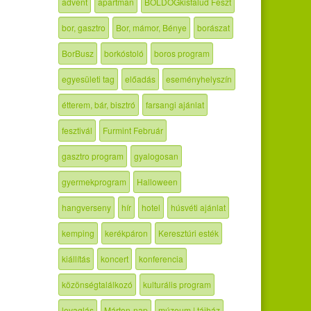
advent
apartman
BOLDOGkisfalud Feszt
bor, gasztro
Bor, mámor, Bénye
borászat
BorBusz
borkóstoló
boros program
egyesületi tag
előadás
eseményhelyszín
étterem, bár, bisztró
farsangi ajánlat
fesztivál
Furmint Február
gasztro program
gyalogosan
gyermekprogram
Halloween
hangverseny
hír
hotel
húsvéti ajánlat
kemping
kerékpáron
Keresztúri esték
kiállítás
koncert
konferencia
közönségtalálkozó
kulturális program
lovaglás
Márton-nap
múzeum | tájház