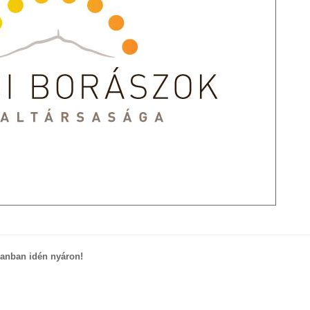
tlanban idén nyáron!