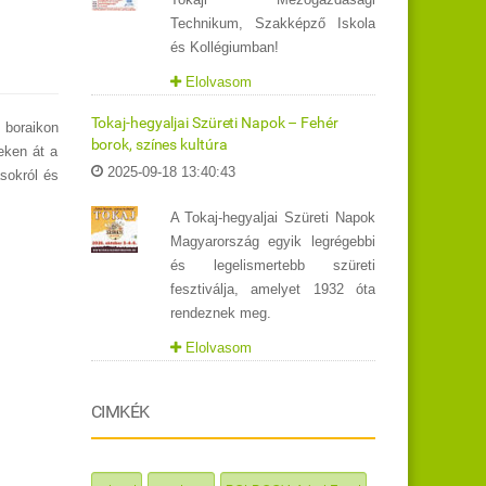
Technikum, Szakképző Iskola
és Kollégiumban!
Elolvasom
Tokaj-hegyaljai Szüreti Napok – Fehér
 boraikon
borok, színes kultúra
eken át a
2025-09-18 13:40:43
ásokról és
A Tokaj-hegyaljai Szüreti Napok
Magyarország egyik legrégebbi
és legelismertebb szüreti
fesztiválja, amelyet 1932 óta
rendeznek meg.
Elolvasom
CIMKÉK