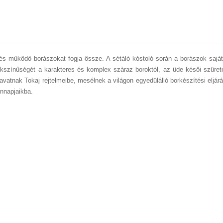
és működő borászokat fogja össze. A sétáló kóstoló során a borászok saját
okszínűségét a karakteres és komplex száraz boroktól, az üde késői szüret
avatnak Tokaj rejtelmeibe, mesélnek a világon egyedülálló borkészítési eljár
ennapjaikba.