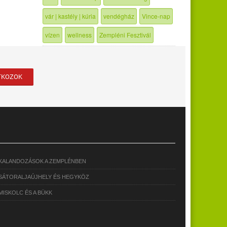
vár | kastély | kúria
vendégház
Vince-nap
vízen
wellness
Zempléni Fesztivál
KALANDOZÁSOK A ZEMPLÉNBEN
SÁTORALJAÚJHELY ÉS HEGYKÖZ
MISKOLC ÉS A BÜKK