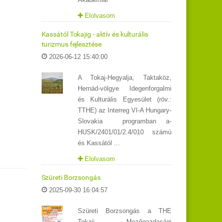
Elolvasom
Kassától Tokajig - aktív és kulturális
turizmus fejlesztése
2026-06-12 15:40:00
A Tokaj-Hegyalja, Taktaköz,
Hernád-völgye Idegenforgalmi
és Kulturális Egyesület (röv.:
TTHE) az Interreg VI-A Hungary-
Slovakia programban a-
HUSK/2401/01/2.4/010 számú
és Kassától ...
Elolvasom
Szüreti Borzsongás
2025-09-30 16:04:57
Szüreti Borzsongás a THE
Tokaji Mezőgazdasági