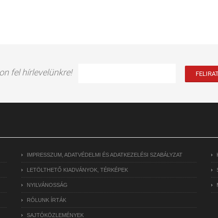
on fel hírlevelünkre!
IMPRESSZUM, ADATVÉDELMI ÉS ADATKEZELÉSI SZABÁLYZAT
LETÖLTHETŐ KIADVÁNYOK, TÉRKÉPEK
NYILVÁNOSSÁG
RÓLUNK ÍRTÁK
SAJTÓKÖZLEMÉNYEK