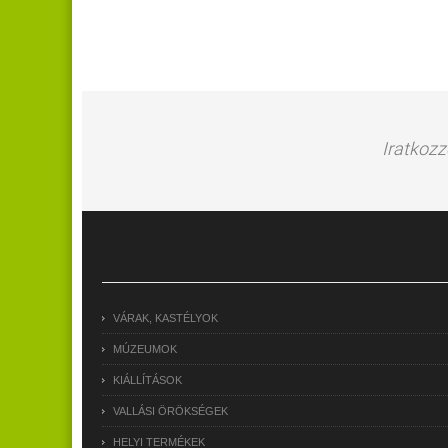
Iratkozz
VÁRAK, KASTÉLYOK
MÚZEUMOK
KIÁLLÍTÁSOK
VALLÁSI ÖRÖKSÉGEK
HELYI TERMÉKEK