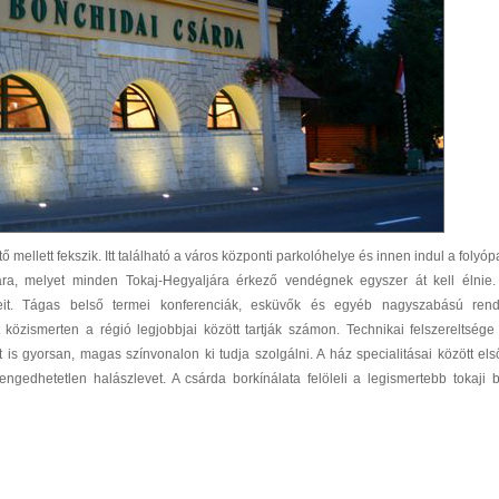
mellett fekszik. Itt található a város központi parkolóhelye és innen indul a folyóp
szára, melyet minden Tokaj-Hegyaljára érkező vendégnek egyszer át kell élnie
eit. Tágas belső termei konferenciák, esküvők és egyéb nagyszabású ren
közismerten a régió legjobbjai között tartják számon. Technikai felszereltsége
 is gyorsan, magas színvonalon ki tudja szolgálni. A ház specialitásai között el
lengedhetetlen halászlevet. A csárda borkínálata felöleli a legismertebb tokaji 