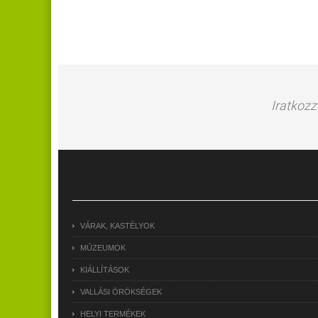
Iratkozz
VÁRAK, KASTÉLYOK
MÚZEUMOK
KIÁLLÍTÁSOK
VALLÁSI ÖRÖKSÉGEK
HELYI TERMÉKEK