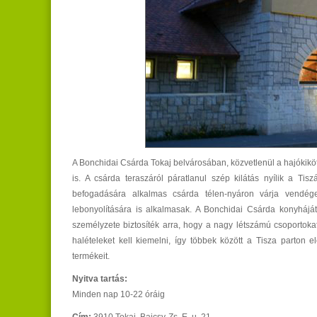
A Bonchidai Csárda Tokaj belvárosában, közvetlenül a hajókikötő 
is. A csárda teraszáról páratlanul szép kilátás nyílik a Ti
befogadására alkalmas csárda télen-nyáron várja vendég
lebonyolítására is alkalmasak. A Bonchidai Csárda konyháját 
személyzete biztosíték arra, hogy a nagy létszámú csoportokat
halételeket kell kiemelni, így többek között a Tisza parton e
termékeit.
Nyitva tartás:
Minden nap 10-22 óráig
Cím:
3910 Tokaj, Bajcsy-Zs. E. u. 21.