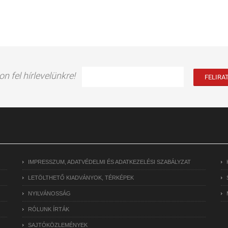
on fel hírlevelünkre!
IMPRESSZUM, ADATVÉDELMI ÉS ADATKEZELÉSI SZABÁLYZAT
LETÖLTHETŐ KIADVÁNYOK, TÉRKÉPEK
NYILVÁNOSSÁG
RÓLUNK ÍRTÁK
SAJTÓKÖZLEMÉNYEK