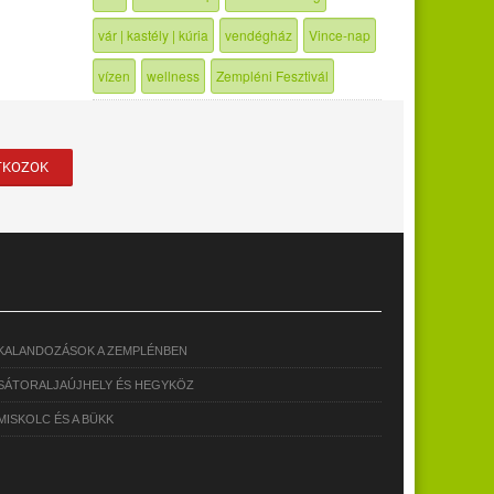
vár | kastély | kúria
vendégház
Vince-nap
vízen
wellness
Zempléni Fesztivál
KALANDOZÁSOK A ZEMPLÉNBEN
SÁTORALJAÚJHELY ÉS HEGYKÖZ
MISKOLC ÉS A BÜKK