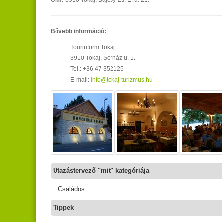
Bővebb információ:
Tourinform Tokaj
3910 Tokaj, Serház u. 1.
Tel.: +36 47 352125
E-mail:
info@tokaj-turizmus.hu
Utazástervező "mit" kategóriája
Családos
Tippek