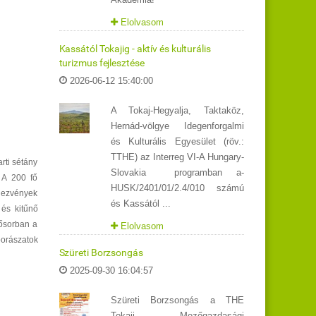
Elolvasom
Kassától Tokajig - aktív és kulturális
turizmus fejlesztése
2026-06-12 15:40:00
A Tokaj-Hegyalja, Taktaköz,
Hernád-völgye Idegenforgalmi
és Kulturális Egyesület (röv.:
TTHE) az Interreg VI-A Hungary-
arti sétány
Slovakia programban a-
. A 200 fő
HUSK/2401/01/2.4/010 számú
dezvények
és Kassától ...
 és kitűnő
sősorban a
Elolvasom
borászatok
Szüreti Borzsongás
2025-09-30 16:04:57
Szüreti Borzsongás a THE
Tokaji Mezőgazdasági