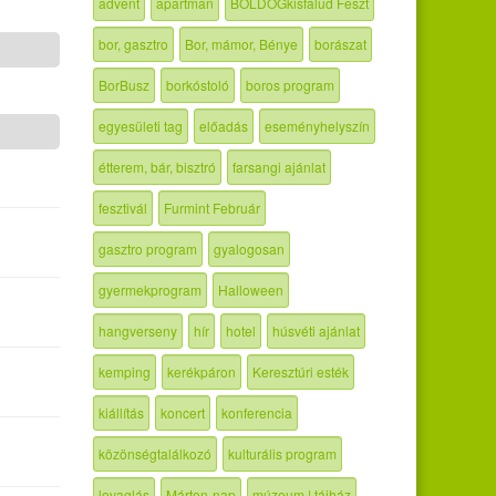
advent
apartman
BOLDOGkisfalud Feszt
bor, gasztro
Bor, mámor, Bénye
borászat
BorBusz
borkóstoló
boros program
egyesületi tag
előadás
eseményhelyszín
étterem, bár, bisztró
farsangi ajánlat
fesztivál
Furmint Február
gasztro program
gyalogosan
gyermekprogram
Halloween
hangverseny
hír
hotel
húsvéti ajánlat
kemping
kerékpáron
Keresztúri esték
kiállítás
koncert
konferencia
közönségtalálkozó
kulturális program
lovaglás
Márton-nap
múzeum | tájház