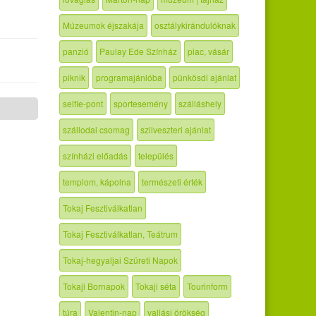
Múzeumok éjszakája
osztálykirándulóknak
panzió
Paulay Ede Színház
piac, vásár
piknik
programajánlóba
pünkösdi ajánlat
selfie-pont
sportesemény
szálláshely
szállodai csomag
szilveszteri ajánlat
színházi előadás
település
templom, kápolna
természeti érték
Tokaj Fesztiválkatlan
Tokaj Fesztiválkatlan, Teátrum
Tokaj-hegyaljai Szüreti Napok
Tokaji Bornapok
Tokaji séta
Tourinform
túra
Valentin-nap
vallási örökség