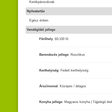
Kerékpárosoknak
Nyitvatartás
Egész évben
Vendéglátó jellege
Férőhely
: 60-100 fő
Berendezés jellege
: Rusztikus
Kerthelyiség
: Fedett kerthelyiség
Árszínvonal
: Közepes / átlagos
Konyha jellege
: Magyaros konyha | Tájjelegű éte