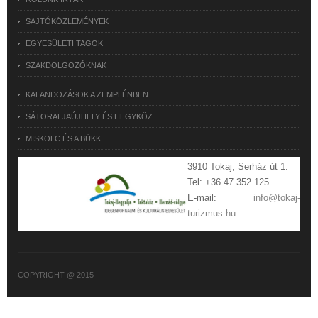
SAJTÓKÖZLEMÉNYEK
EGYESÜLETI TAGOK
SZAKDOLGOZÓKNAK
KALANDOZÁSOK A ZEMPLÉNBEN
SÁTORALJAÚJHELY ÉS HEGYKÖZ
MISKOLC ÉS A BÜKK
3910 Tokaj, Serház út 1.
Tel: +36 47 352 125
E-mail:
info@tokaj-
turizmus.hu
COPYRIGHT @ 2015