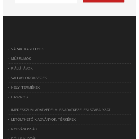
VÁRAK, KASTÉLYOK
MÚZEUMOK
KIÁLLÍTÁSOK
VALLÁSI ÖRÖKSÉGEK
HELYI TERMÉKEK
HASZNOS
IMPRESSZUM, ADATVÉDELMI ÉS ADATKEZELÉSI SZABÁLYZAT
LETÖLTHETŐ KIADVÁNYOK, TÉRKÉPEK
NYILVÁNOSSÁG
RÓLUNK ÍRTÁK