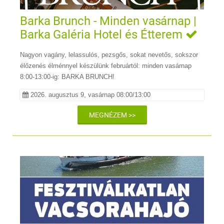
Barka Brunch - Minden vasárnap |
Barka Galéria Hotel és Étterem
Nagyon vagány, lelassulós, pezsgős, sokat nevetős, sokszor
élőzenés élménnyel készülünk februártól: minden vasárnap
8:00-13:00-ig: BARKA BRUNCH!
2026. augusztus 9, vasárnap 08:00/13:00
MEGNÉZEM >>