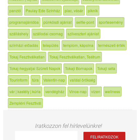
panzió
Paulay Ede Színház
piac, vásár
piknik
programajánlóba
pünkösdi ajánlat
selfie-pont
sportesemény
szálláshely
szállodai csomag
szilveszteri ajánlat
színházi előadás
település
templom, kápolna
természeti érték
Tokaj Fesztiválkatlan
Tokaj Fesztiválkatlan, Teátrum
Tokaj-hegyaljai Szüreti Napok
Tokaji Bornapok
Tokaji séta
Tourinform
túra
Valentin-nap
vallási örökség
vár | kastély | kúria
vendégház
Vince-nap
vízen
wellness
Zempléni Fesztivál
Iratkozzon fel hírlevelünkre!