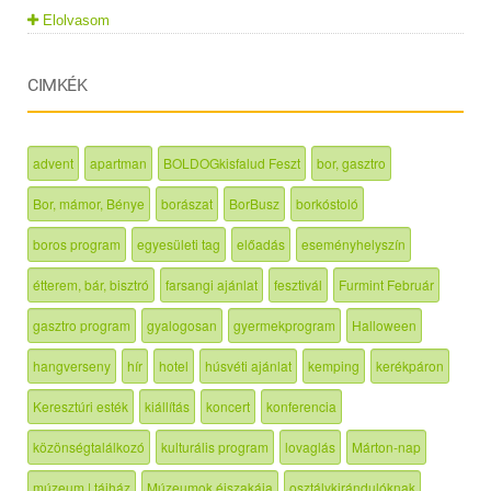
Elolvasom
CIMKÉK
advent
apartman
BOLDOGkisfalud Feszt
bor, gasztro
Bor, mámor, Bénye
borászat
BorBusz
borkóstoló
boros program
egyesületi tag
előadás
eseményhelyszín
étterem, bár, bisztró
farsangi ajánlat
fesztivál
Furmint Február
gasztro program
gyalogosan
gyermekprogram
Halloween
hangverseny
hír
hotel
húsvéti ajánlat
kemping
kerékpáron
Keresztúri esték
kiállítás
koncert
konferencia
közönségtalálkozó
kulturális program
lovaglás
Márton-nap
múzeum | tájház
Múzeumok éjszakája
osztálykirándulóknak