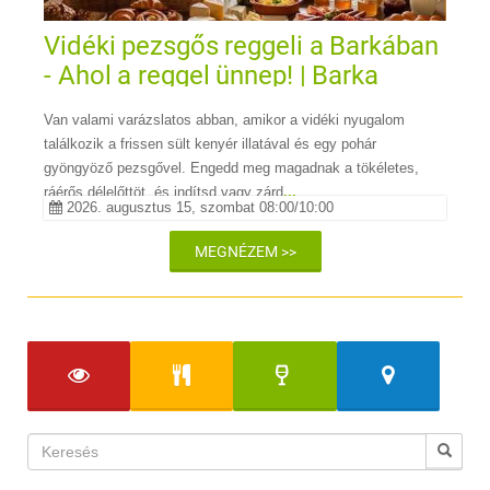
Vidéki pezsgős reggeli a Barkában
- Ahol a reggel ünnep! | Barka
Galéria Hotel és Étterem
Van valami varázslatos abban, amikor a vidéki nyugalom
találkozik a frissen sült kenyér illatával és egy pohár
gyöngyöző pezsgővel. Engedd meg magadnak a tökéletes,
ráérős délelőttöt, és indítsd vagy zárd
...
2026. augusztus 15, szombat 08:00/10:00
MEGNÉZEM >>