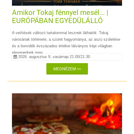
Amikor Tokaj fénnyel mesél... |
EURÓPÁBAN EGYEDÜLÁLLÓ
LÁTVÁNYÉLMÉNY TOKAJ
A vetítések változó tartalommal lesznek láthatók: Tokaj
SZÍVÉBEN
városának története, a szüret hagyománya, az aszú születése
és a borvidék évszázados értékei látványos képi világban
elevenednek meg.
2026. augusztus 9, vasárnap 21:00/21:30
MEGNÉZEM >>