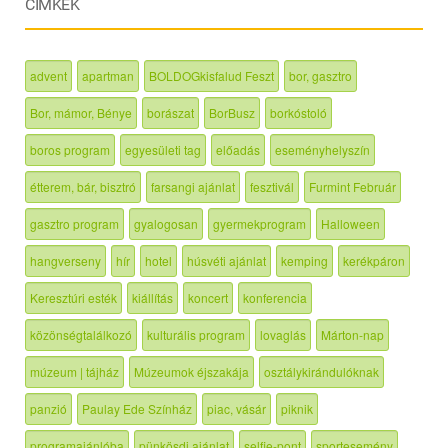
CIMKÉK
advent
apartman
BOLDOGkisfalud Feszt
bor, gasztro
Bor, mámor, Bénye
borászat
BorBusz
borkóstoló
boros program
egyesületi tag
előadás
eseményhelyszín
étterem, bár, bisztró
farsangi ajánlat
fesztivál
Furmint Február
gasztro program
gyalogosan
gyermekprogram
Halloween
hangverseny
hír
hotel
húsvéti ajánlat
kemping
kerékpáron
Keresztúri esték
kiállítás
koncert
konferencia
közönségtalálkozó
kulturális program
lovaglás
Márton-nap
múzeum | tájház
Múzeumok éjszakája
osztálykirándulóknak
panzió
Paulay Ede Színház
piac, vásár
piknik
programajánlóba
pünkösdi ajánlat
selfie-pont
sportesemény