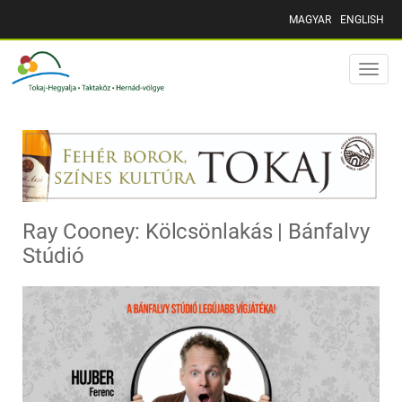
MAGYAR
ENGLISH
Toggle
naviga
Ray Cooney: Kölcsönlakás | Bánfalvy
Stúdió