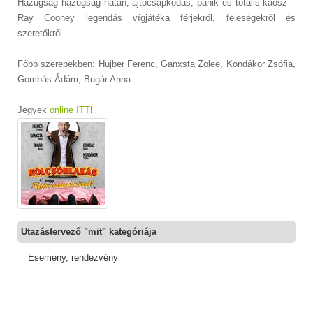
Hazugság hazugság hátán, ajtócsapkodás, pánik és totális káosz –
Ray Cooney legendás vígjátéka férjekről, feleségekről és
szeretőkről.
Főbb szerepekben: Hujber Ferenc, Ganxsta Zolee, Kondákor Zsófia,
Gombás Ádám, Bugár Anna
Jegyek
online ITT
!
Utazástervező "mit" kategóriája
Esemény, rendezvény