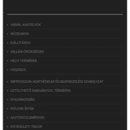
VÁRAK, KASTÉLYOK
MÚZEUMOK
KIÁLLÍTÁSOK
VALLÁSI ÖRÖKSÉGEK
HELYI TERMÉKEK
HASZNOS
IMPRESSZUM, ADATVÉDELMI ÉS ADATKEZELÉSI SZABÁLYZAT
LETÖLTHETŐ KIADVÁNYOK, TÉRKÉPEK
NYILVÁNOSSÁG
RÓLUNK ÍRTÁK
SAJTÓKÖZLEMÉNYEK
EGYESÜLETI TAGOK