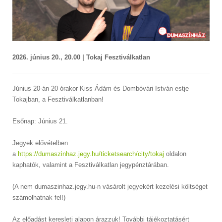
2026. június 20., 20.00 | Tokaj Fesztiválkatlan
Június 20-án 20 órakor Kiss Ádám és Dombóvári István estje
Tokajban, a Fesztiválkatlanban!
Esőnap: Június 21.
Jegyek elővételben
a
https://dumaszinhaz.jegy.hu/ticketsearch/city/tokaj
oldalon
kaphatók, valamint a Fesztiválkatlan jegypénztárában.
(A nem dumaszinhaz.jegy.hu-n vásárolt jegyekért kezelési költséget
számolhatnak fel!)
Az előadást keresleti alapon árazzuk! További tájékoztatásért