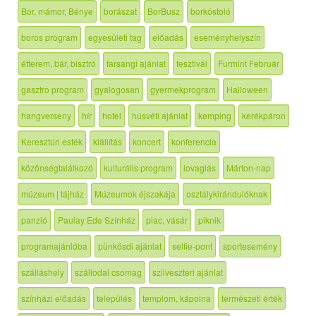
Bor, mámor, Bénye
borászat
BorBusz
borkóstoló
boros program
egyesületi tag
előadás
eseményhelyszín
étterem, bár, bisztró
farsangi ajánlat
fesztivál
Furmint Február
gasztro program
gyalogosan
gyermekprogram
Halloween
hangverseny
hír
hotel
húsvéti ajánlat
kemping
kerékpáron
Keresztúri esték
kiállítás
koncert
konferencia
közönségtalálkozó
kulturális program
lovaglás
Márton-nap
múzeum | tájház
Múzeumok éjszakája
osztálykirándulóknak
panzió
Paulay Ede Színház
piac, vásár
piknik
programajánlóba
pünkösdi ajánlat
selfie-pont
sportesemény
szálláshely
szállodai csomag
szilveszteri ajánlat
színházi előadás
település
templom, kápolna
természeti érték