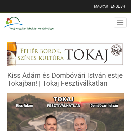
MAGYAR
ENGLISH
Toggle
naviga
Kiss Ádám és Dombóvári István estje
Tokajban! | Tokaj Fesztiválkatlan