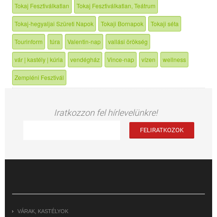
Tokaj Fesztiválkatlan
Tokaj Fesztiválkatlan, Teátrum
Tokaj-hegyaljai Szüreti Napok
Tokaji Bornapok
Tokaji séta
Tourinform
túra
Valentin-nap
vallási örökség
vár | kastély | kúria
vendégház
Vince-nap
vízen
wellness
Zempléni Fesztivál
Iratkozzon fel hírlevelünkre!
VÁRAK, KASTÉLYOK