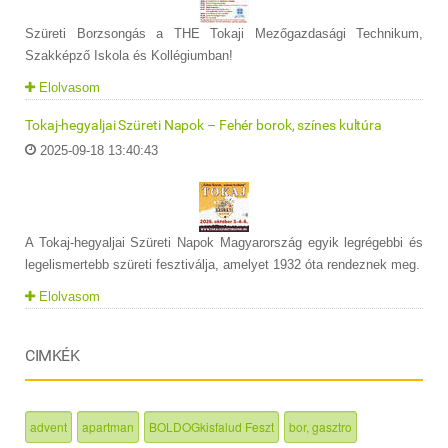
Szüreti Borzsongás a THE Tokaji Mezőgazdasági Technikum,
Szakképző Iskola és Kollégiumban!
Elolvasom
Tokaj-hegyaljai Szüreti Napok – Fehér borok, színes kultúra
2025-09-18 13:40:43
A Tokaj-hegyaljai Szüreti Napok Magyarország egyik legrégebbi és
legelismertebb szüreti fesztiválja, amelyet 1932 óta rendeznek meg.
Elolvasom
CIMKÉK
advent
apartman
BOLDOGkisfalud Feszt
bor, gasztro