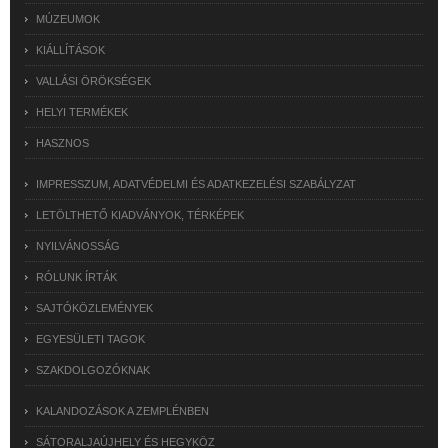
MÚZEUMOK
KIÁLLÍTÁSOK
VALLÁSI ÖRÖKSÉGEK
HELYI TERMÉKEK
HASZNOS
IMPRESSZUM, ADATVÉDELMI ÉS ADATKEZELÉSI SZABÁLYZAT
LETÖLTHETŐ KIADVÁNYOK, TÉRKÉPEK
NYILVÁNOSSÁG
RÓLUNK ÍRTÁK
SAJTÓKÖZLEMÉNYEK
EGYESÜLETI TAGOK
SZAKDOLGOZÓKNAK
KALANDOZÁSOK A ZEMPLÉNBEN
SÁTORALJAÚJHELY ÉS HEGYKÖZ