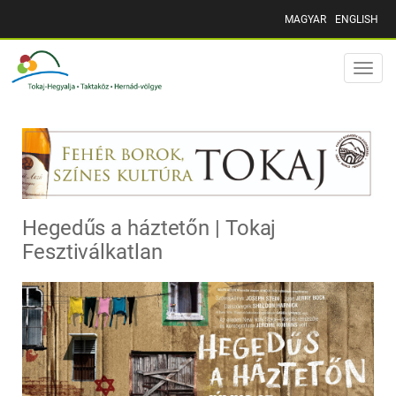
MAGYAR
ENGLISH
Toggle
naviga
Hegedűs a háztetőn | Tokaj
Fesztiválkatlan