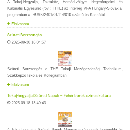
A Tokaj-Hegyalja, Taktaköz, Hernád-völgye Idegenforgalmi és
Kulturális Egyesület (röv.: TTHE) az Interreg VI-A Hungary-Slovakia
programban a- HUSK/2401/01/2.4/010 számú és Kassától ...
Elolvasom
Szüreti Borzsongás
2025-09-30 16:04:57
Szüreti Borzsongás a THE Tokaji Mezőgazdasági Technikum,
Szakképző Iskola és Kollégiumban!
Elolvasom
Tokaj-hegyaljai Szüreti Napok – Fehér borok, színes kultúra
2025-09-18 13:40:43
A Tokaj-hegyaljai Szüreti Napok Magyarország egyik legrégebbi és