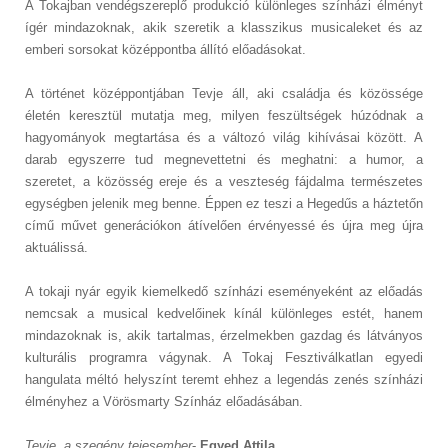
A Tokajban vendégszereplő produkció különleges színházi élményt
ígér mindazoknak, akik szeretik a klasszikus musicaleket és az
emberi sorsokat középpontba állító előadásokat.
A történet középpontjában Tevje áll, aki családja és közössége
életén keresztül mutatja meg, milyen feszültségek húzódnak a
hagyományok megtartása és a változó világ kihívásai között. A
darab egyszerre tud megnevettetni és meghatni: a humor, a
szeretet, a közösség ereje és a veszteség fájdalma természetes
egységben jelenik meg benne. Éppen ez teszi a Hegedűs a háztetőn
című művet generációkon átívelően érvényessé és újra meg újra
aktuálissá.
A tokaji nyár egyik kiemelkedő színházi eseményeként az előadás
nemcsak a musical kedvelőinek kínál különleges estét, hanem
mindazoknak is, akik tartalmas, érzelmekben gazdag és látványos
kulturális programra vágynak. A Tokaj Fesztiválkatlan egyedi
hangulata méltó helyszínt teremt ehhez a legendás zenés színházi
élményhez a Vörösmarty Színház előadásában.
Tevje, a szegény tejesember
-
Egyed Attila