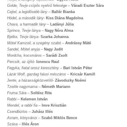
Golde, Tevje csípős nyelvű felesége
–
Váradi Eszter Sára
Cejtel, a legidősebb lány
–
Ballér Bianka
Hódel, a második lány
-
Kiss Diána Magdolna
Chava, a harmadik lány
–
Ladányi Júlia
Sprince, Tevje lánya
–
Nagy Nóra Alma
Bjelke, Tevje lánya
-
Szarka Johanna
Mótel Kamzoil, a szegény szabó
–
Andrássy Máté
Sandel, Mótel anyja
–
Nagy Judit
Mordcha, kocsmáros
–
Sarádi Zsolt
Percsik, az újító
-
Ionescu Raul
Fegyka, fiatal orosz keresztény
–
Bari István Péter
Lázár Wolf, gazdag falusi mészáros
–
Kricsár Kamill
Jente, a házasságközvetítő
-
Závodszky Noémi
Tzeitle nagymama
–
Németh Mariann
Fruma Sára
–
Soltész Rita
Rabbi
–
Kelemen István
Mendel, a rabbi fia
–
Imre Krisztián
Csendbiztos
–
Juhász Illés
Avram, könyvárus
–
Szabó Miklós Bence
Szása
–
Illés Áron