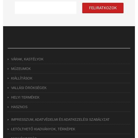
VÁRAK, KASTÉLYOK
MÚZEUMOK
KIÁLLÍTÁSOK
VALLÁSI ÖRÖKSÉGEK
HELYI TERMÉKEK
HASZNOS
IMPRESSZUM, ADATVÉDELMI ÉS ADATKEZELÉSI SZABÁLYZAT
LETÖLTHETŐ KIADVÁNYOK, TÉRKÉPEK