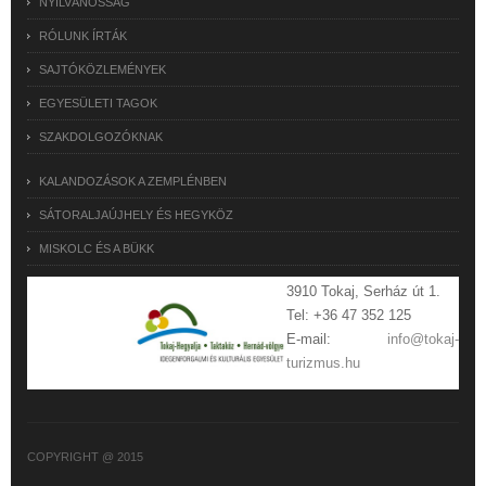
NYILVÁNOSSÁG
RÓLUNK ÍRTÁK
SAJTÓKÖZLEMÉNYEK
EGYESÜLETI TAGOK
SZAKDOLGOZÓKNAK
KALANDOZÁSOK A ZEMPLÉNBEN
SÁTORALJAÚJHELY ÉS HEGYKÖZ
MISKOLC ÉS A BÜKK
3910 Tokaj, Serház út 1.
Tel: +36 47 352 125
E-mail:
info@tokaj-
turizmus.hu
COPYRIGHT @ 2015