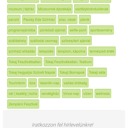
múzeum | tájház
Múzeumok éjszakája
osztálykirándulóknak
panzió
Paulay Ede Színház
piac, vásár
piknik
programajánlóba
pünkösdi ajánlat
selfie-pont
sportesemény
szálláshely
szállodai csomag
szilveszteri ajánlat
színházi előadás
település
templom, kápolna
természeti érték
Tokaj Fesztiválkatlan
Tokaj Fesztiválkatlan, Teátrum
Tokaj-hegyaljai Szüreti Napok
Tokaji Bornapok
Tokaji séta
Tourinform
túra
Valentin-nap
vallási örökség
vár | kastély | kúria
vendégház
Vince-nap
vízen
wellness
Zempléni Fesztivál
Iratkozzon fel hírlevelünkre!