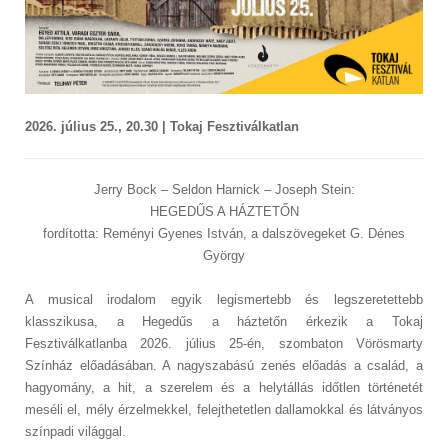
2026. július 25., 20.30 | Tokaj Fesztiválkatlan
Jerry Bock – Seldon Harnick – Joseph Stein:
HEGEDŰS A HÁZTETŐN
fordította: Reményi Gyenes István, a dalszövegeket G. Dénes
György
A musical irodalom egyik legismertebb és legszeretettebb
klasszikusa, a Hegedűs a háztetőn érkezik a Tokaj
Fesztiválkatlanba 2026. július 25-én, szombaton Vörösmarty
Színház előadásában. A nagyszabású zenés előadás a család, a
hagyomány, a hit, a szerelem és a helytállás időtlen történetét
meséli el, mély érzelmekkel, felejthetetlen dallamokkal és látványos
színpadi világgal.