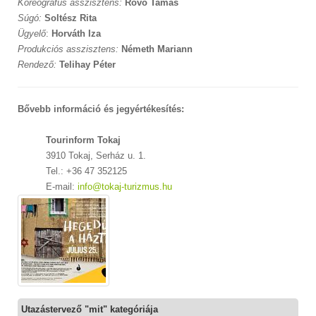
Koreográfus asszisztens:
Rovó Tamás
Súgó:
Soltész Rita
Ügyelő
:
Horváth Iza
Produkciós asszisztens:
Németh Mariann
Rendező:
Telihay Péter
Bővebb információ és jegyértékesítés:
Tourinform Tokaj
3910 Tokaj, Serház u. 1.
Tel.: +36 47 352125
E-mail:
info@tokaj-turizmus.hu
Utazástervező "mit" kategóriája