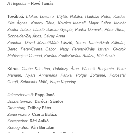
A Hegedűs
–
Rovó Tamás
Továbbá:
Elekes Levente, Böjtös Natália, Hadházi Péter, Kardos
Kíra Ágnes, Koreny Réka, Kovács Marcell, Major Gábor, Molnár
Zsófia Zsóka, László Sarolta Gyopár, Panka Dominik, Péter Ákos,
Schneider-Zaj Ákos, Gévay Anna
Zenekar: Dávid József/Máté László, Seres Tamás/Dráfi Kálmán,
Berec Péter/Cserta Gábor, Nagy Ferenc/Király István, Györök
Máté/Fajszi Csanád, Kovács Zsolt/Kovács Balázs, Réti Anikó
Kórus:
Csaba Krisztina, Dabóczy Áron, Fáncsik Benjamin, Feke
Mariann, Nyárs Annamária Panka, Polgár Zoltánné, Poroszlai
Gergő, Schneider Máté, Varga Koppány
Jelmeztervező:
Papp Janó
Díszlettervező
:
Daróczi Sándor
Dramaturg:
Telihay Péter
Zenei vezető:
Cserta Balázs
Korrepetitor:
Réti Anikó
Koreográfus:
Vári Bertalan