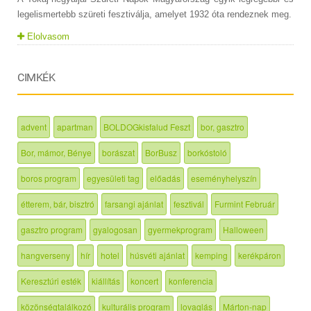
legelismertebb szüreti fesztiválja, amelyet 1932 óta rendeznek meg.
Elolvasom
CIMKÉK
advent
apartman
BOLDOGkisfalud Feszt
bor, gasztro
Bor, mámor, Bénye
borászat
BorBusz
borkóstoló
boros program
egyesületi tag
előadás
eseményhelyszín
étterem, bár, bisztró
farsangi ajánlat
fesztivál
Furmint Február
gasztro program
gyalogosan
gyermekprogram
Halloween
hangverseny
hír
hotel
húsvéti ajánlat
kemping
kerékpáron
Keresztúri esték
kiállítás
koncert
konferencia
közönségtalálkozó
kulturális program
lovaglás
Márton-nap