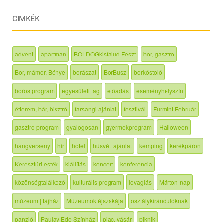
CIMKÉK
advent
apartman
BOLDOGkisfalud Feszt
bor, gasztro
Bor, mámor, Bénye
borászat
BorBusz
borkóstoló
boros program
egyesületi tag
előadás
eseményhelyszín
étterem, bár, bisztró
farsangi ajánlat
fesztivál
Furmint Február
gasztro program
gyalogosan
gyermekprogram
Halloween
hangverseny
hír
hotel
húsvéti ajánlat
kemping
kerékpáron
Keresztúri esték
kiállítás
koncert
konferencia
közönségtalálkozó
kulturális program
lovaglás
Márton-nap
múzeum | tájház
Múzeumok éjszakája
osztálykirándulóknak
panzió
Paulay Ede Színház
piac, vásár
piknik