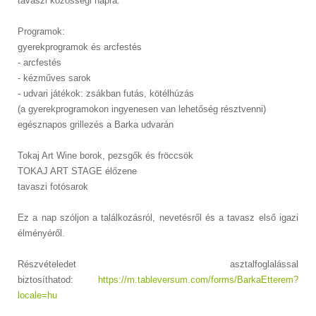
tavaszi közösségi napra.
Programok:
gyerekprogramok és arcfestés
- arcfestés
- kézműves sarok
- udvari játékok: zsákban futás, kötélhúzás
(a gyerekprogramokon ingyenesen van lehetőség résztvenni)
egésznapos grillezés a Barka udvarán
Tokaj Art Wine borok, pezsgők és fröccsök
TOKAJ ART STAGE élőzene
tavaszi fotósarok
Ez a nap szóljon a találkozásról, nevetésről és a tavasz első igazi
élményéről.
Részvételedet asztalfoglalással
biztosíthatod:
https://m.tableversum.com/forms/BarkaEtterem?
locale=hu