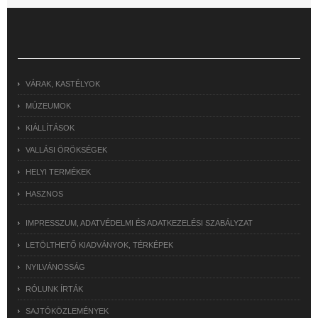
VÁRAK, KASTÉLYOK
MÚZEUMOK
KIÁLLÍTÁSOK
VALLÁSI ÖRÖKSÉGEK
HELYI TERMÉKEK
HASZNOS
IMPRESSZUM, ADATVÉDELMI ÉS ADATKEZELÉSI SZABÁLYZAT
LETÖLTHETŐ KIADVÁNYOK, TÉRKÉPEK
NYILVÁNOSSÁG
RÓLUNK ÍRTÁK
SAJTÓKÖZLEMÉNYEK