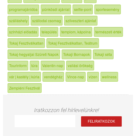
programajánlóba
pünkösdi ajánlat
selfie-pont
sportesemény
szálláshely
szállodai csomag
szilveszteri ajánlat
színházi előadás
település
templom, kápolna
természeti érték
Tokaj Fesztiválkatlan
Tokaj Fesztiválkatlan, Teátrum
Tokaj-hegyaljai Szüreti Napok
Tokaji Bornapok
Tokaji séta
Tourinform
túra
Valentin-nap
vallási örökség
vár | kastély | kúria
vendégház
Vince-nap
vízen
wellness
Zempléni Fesztivál
Iratkozzon fel hírlevelünkre!