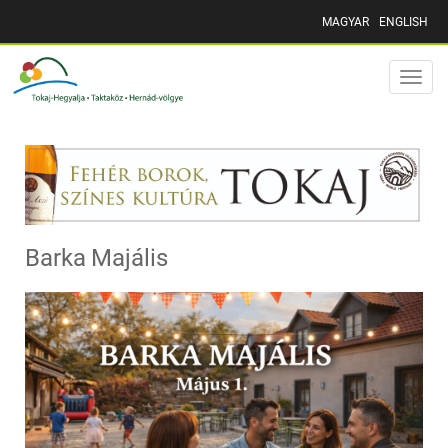
MAGYAR
ENGLISH
Toggle
naviga
Barka Majális