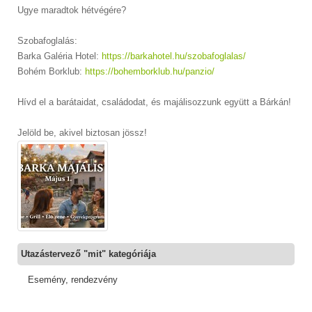
Ugye maradtok hétvégére?
Szobafoglalás:
Barka Galéria Hotel:
https://barkahotel.hu/szobafoglalas/
Bohém Borklub:
https://bohemborklub.hu/panzio/
Hívd el a barátaidat, családodat, és majálisozzunk együtt a Bárkán!
Jelöld be, akivel biztosan jössz!
Utazástervező "mit" kategóriája
Esemény, rendezvény