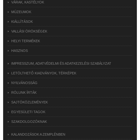
VÁRAK, KASTÉLYOK
MÚZEUMOK
KIÁLLÍTÁSOK
VALLÁSI ÖRÖKSÉGEK
HELYI TERMÉKEK
HASZNOS
IMPRESSZUM, ADATVÉDELMI ÉS ADATKEZELÉSI SZABÁLYZAT
LETÖLTHETŐ KIADVÁNYOK, TÉRKÉPEK
NYILVÁNOSSÁG
RÓLUNK ÍRTÁK
SAJTÓKÖZLEMÉNYEK
EGYESÜLETI TAGOK
SZAKDOLGOZÓKNAK
KALANDOZÁSOK A ZEMPLÉNBEN