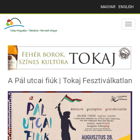
MAGYAR
ENGLISH
Toggle
naviga
A Pál utcai fiúk | Tokaj Fesztiválkatlan