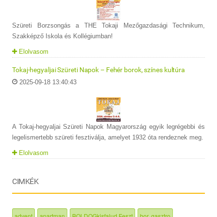
Szüreti Borzsongás a THE Tokaji Mezőgazdasági Technikum,
Szakképző Iskola és Kollégiumban!
Elolvasom
Tokaj-hegyaljai Szüreti Napok – Fehér borok, színes kultúra
2025-09-18 13:40:43
A Tokaj-hegyaljai Szüreti Napok Magyarország egyik legrégebbi és
legelismertebb szüreti fesztiválja, amelyet 1932 óta rendeznek meg.
Elolvasom
CIMKÉK
advent
apartman
BOLDOGkisfalud Feszt
bor, gasztro