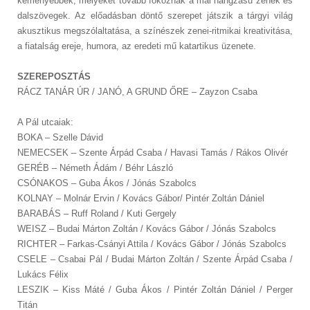
keményebbek, melyeket tovább fokoznak a mai hangzású zenék és
dalszövegek. Az előadásban döntő szerepet játszik a tárgyi világ
akusztikus megszólaltatása, a színészek zenei-ritmikai kreativitása,
a fiatalság ereje, humora, az eredeti mű katartikus üzenete.
SZEREPOSZTÁS
RÁCZ TANÁR ÚR / JANÓ, A GRUND ŐRE – Zayzon Csaba
A Pál utcaiak:
BOKA – Szelle Dávid
NEMECSEK – Szente Árpád Csaba / Havasi Tamás / Rákos Olivér
GERÉB – Németh Ádám / Béhr László
CSÓNAKOS – Guba Ákos / Jónás Szabolcs
KOLNAY – Molnár Ervin / Kovács Gábor/ Pintér Zoltán Dániel
BARABÁS – Ruff Roland / Kuti Gergely
WEISZ – Budai Márton Zoltán / Kovács Gábor / Jónás Szabolcs
RICHTER – Farkas-Csányi Attila / Kovács Gábor / Jónás Szabolcs
CSELE – Csabai Pál / Budai Márton Zoltán / Szente Árpád Csaba /
Lukács Félix
LESZIK – Kiss Máté / Guba Ákos / Pintér Zoltán Dániel / Perger
Titán