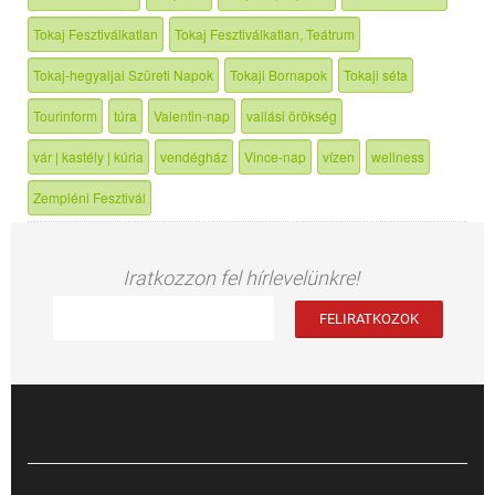
Tokaj Fesztiválkatlan
Tokaj Fesztiválkatlan, Teátrum
Tokaj-hegyaljai Szüreti Napok
Tokaji Bornapok
Tokaji séta
Tourinform
túra
Valentin-nap
vallási örökség
vár | kastély | kúria
vendégház
Vince-nap
vízen
wellness
Zempléni Fesztivál
Iratkozzon fel hírlevelünkre!