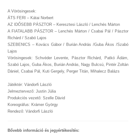
A Vörösingesek:
ÁTS FERI – Kátai Norbert
AZ IDŐSEBB PÁSZTOR – Keresztesi László / Lenchés Márton
A FIATALABB PÁSZTOR – Lenchés Márton / Csabai Pál / Pásztor
Richárd / Szabó Lajos
SZEBENICS – Kovács Gábor / Burián András /Guba Ákos /Szabó
Lajos
Vörösingesek: Schvéder Levente, Pásztor Richárd, Patkó Ádám,
Szabó Lajos, Guba Ákos, Burián András, Nagy Bulcsú, Pintér Zoltán
Dániel, Csabai Pál, Kuti Gergely, Perger Titán, Mihalecz Balázs
Játéktér: Vándorfi László
Jelmeztervező: Justin Júlia
Produkciós vezető: Szelle Dávid
Koreográfus: Krámer György
Rendező: Vándorfi László
Bővebb információ és jegyértékesítés: