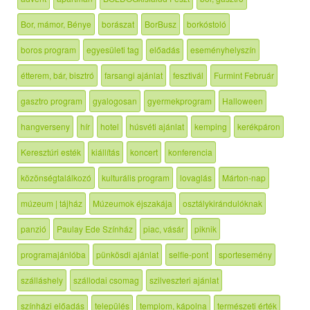
Bor, mámor, Bénye
borászat
BorBusz
borkóstoló
boros program
egyesületi tag
előadás
eseményhelyszín
étterem, bár, bisztró
farsangi ajánlat
fesztivál
Furmint Február
gasztro program
gyalogosan
gyermekprogram
Halloween
hangverseny
hír
hotel
húsvéti ajánlat
kemping
kerékpáron
Keresztúri esték
kiállítás
koncert
konferencia
közönségtalálkozó
kulturális program
lovaglás
Márton-nap
múzeum | tájház
Múzeumok éjszakája
osztálykirándulóknak
panzió
Paulay Ede Színház
piac, vásár
piknik
programajánlóba
pünkösdi ajánlat
selfie-pont
sportesemény
szálláshely
szállodai csomag
szilveszteri ajánlat
színházi előadás
település
templom, kápolna
természeti érték