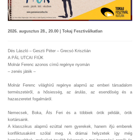
2026. augusztus 28., 20.00 | Tokaj Fesztiválkatlan
Dés László – Geszti Péter – Grecsó Krisztián
A PÁL UTCAI FIÚK
Molnár Ferenc azonos című regénye nyomán
– zenés játék –
Molnár Ferenc világhírű regénye alapmű az emberi társadalom
természetéről, a hősiesség, az árulás, az esendőség és a
hazaszeretet fogalmáról.
Nemecsek, Boka, Áts Feri és a többiek örök példák, örök
kortársaink.
A klasszikus alapmű ezúttal nem gyerekek, hanem ifjú emberek
konfliktusaként szólal meg. A drámai helyzetek így még