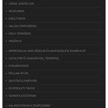
VÁRAK, KASTÉLYOK
MÚZEUMOK
KIÁLLÍTÁSOK
VALLÁSI ÖRÖKSÉGEK
HELYI TERMÉKEK
HASZNOS
IMPRESSZUM, ADATVÉDELMI ÉS ADATKEZELÉSI SZABÁLYZAT
LETÖLTHETŐ KIADVÁNYOK, TÉRKÉPEK
NYILVÁNOSSÁG
RÓLUNK ÍRTÁK
SAJTÓKÖZLEMÉNYEK
EGYESÜLETI TAGOK
SZAKDOLGOZÓKNAK
KALANDOZÁSOK A ZEMPLÉNBEN