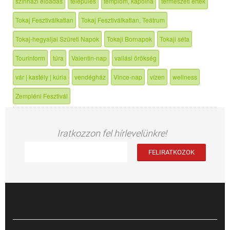
színházi előadás
település
templom, kápolna
természeti érték
Tokaj Fesztiválkatlan
Tokaj Fesztiválkatlan, Teátrum
Tokaj-hegyaljai Szüreti Napok
Tokaji Bornapok
Tokaji séta
Tourinform
túra
Valentin-nap
vallási örökség
vár | kastély | kúria
vendégház
Vince-nap
vízen
wellness
Zempléni Fesztivál
Iratkozzon fel hírlevelünkre!