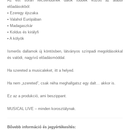
Az est során felcsendülnek dalok többek között az alábbi
előadásokból:
• Ezeregy éjszaka
• Valahol Európában
• Madagaszkár
• Koldus és királyfi
• A kölyök
Ismerős dallamok új köntösben, látványos színpadi megoldásokkal
és valódi, nagyívű előadásmóddal.
Ha szereted a musicaleket, itt a helyed.
Ha nem „szereted”, csak néha meghallgatsz egy dalt… akkor is.
Ez az a produkció, ami beszippant.
MUSICAL LIVE – minden korosztálynak.
Bővebb információ és jegyértékesítés: