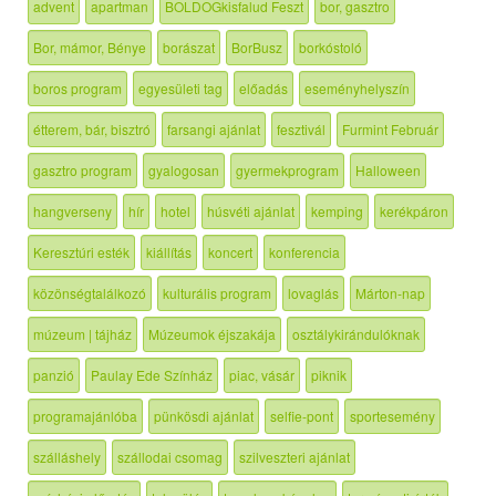
advent
apartman
BOLDOGkisfalud Feszt
bor, gasztro
Bor, mámor, Bénye
borászat
BorBusz
borkóstoló
boros program
egyesületi tag
előadás
eseményhelyszín
étterem, bár, bisztró
farsangi ajánlat
fesztivál
Furmint Február
gasztro program
gyalogosan
gyermekprogram
Halloween
hangverseny
hír
hotel
húsvéti ajánlat
kemping
kerékpáron
Keresztúri esték
kiállítás
koncert
konferencia
közönségtalálkozó
kulturális program
lovaglás
Márton-nap
múzeum | tájház
Múzeumok éjszakája
osztálykirándulóknak
panzió
Paulay Ede Színház
piac, vásár
piknik
programajánlóba
pünkösdi ajánlat
selfie-pont
sportesemény
szálláshely
szállodai csomag
szilveszteri ajánlat