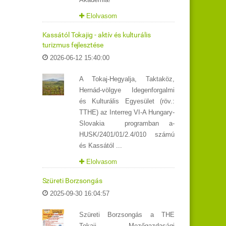
Elolvasom
Kassától Tokajig - aktív és kulturális
turizmus fejlesztése
2026-06-12 15:40:00
A Tokaj-Hegyalja, Taktaköz,
Hernád-völgye Idegenforgalmi
és Kulturális Egyesület (röv.:
TTHE) az Interreg VI-A Hungary-
Slovakia programban a-
HUSK/2401/01/2.4/010 számú
és Kassától ...
Elolvasom
Szüreti Borzsongás
2025-09-30 16:04:57
Szüreti Borzsongás a THE
Tokaji Mezőgazdasági