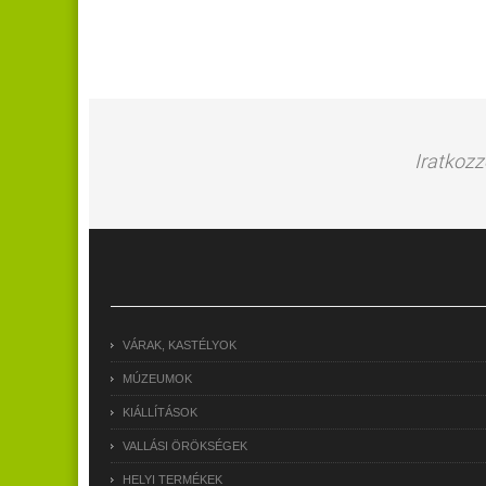
Iratkozz
VÁRAK, KASTÉLYOK
MÚZEUMOK
KIÁLLÍTÁSOK
VALLÁSI ÖRÖKSÉGEK
HELYI TERMÉKEK