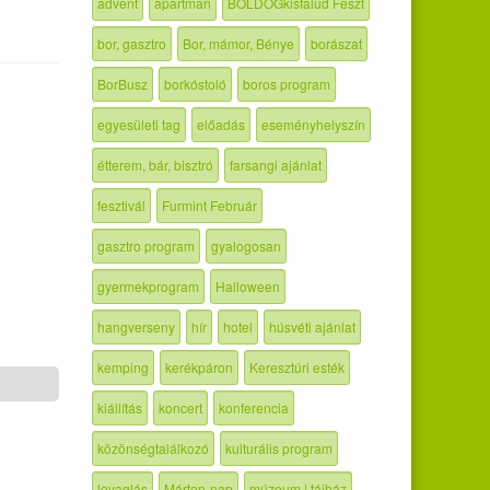
advent
apartman
BOLDOGkisfalud Feszt
bor, gasztro
Bor, mámor, Bénye
borászat
BorBusz
borkóstoló
boros program
egyesületi tag
előadás
eseményhelyszín
étterem, bár, bisztró
farsangi ajánlat
fesztivál
Furmint Február
gasztro program
gyalogosan
gyermekprogram
Halloween
hangverseny
hír
hotel
húsvéti ajánlat
kemping
kerékpáron
Keresztúri esték
kiállítás
koncert
konferencia
közönségtalálkozó
kulturális program
lovaglás
Márton-nap
múzeum | tájház