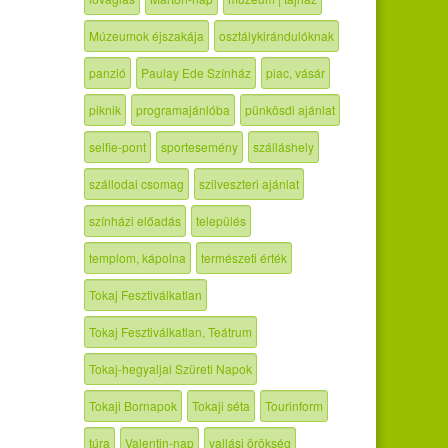
Múzeumok éjszakája
osztálykirándulóknak
panzió
Paulay Ede Színház
piac, vásár
piknik
programajánlóba
pünkösdi ajánlat
selfie-pont
sportesemény
szálláshely
szállodai csomag
szilveszteri ajánlat
színházi előadás
település
templom, kápolna
természeti érték
Tokaj Fesztiválkatlan
Tokaj Fesztiválkatlan, Teátrum
Tokaj-hegyaljai Szüreti Napok
Tokaji Bornapok
Tokaji séta
Tourinform
túra
Valentin-nap
vallási örökség