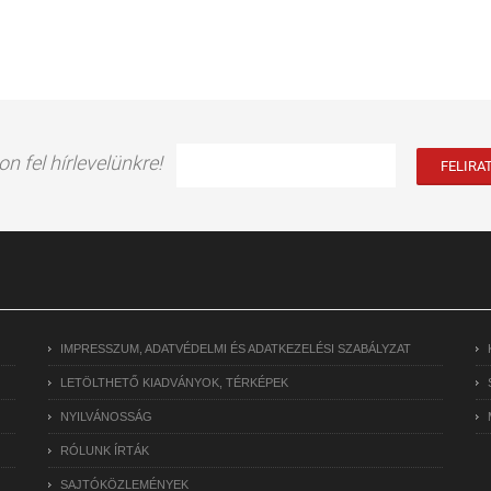
on fel hírlevelünkre!
IMPRESSZUM, ADATVÉDELMI ÉS ADATKEZELÉSI SZABÁLYZAT
LETÖLTHETŐ KIADVÁNYOK, TÉRKÉPEK
NYILVÁNOSSÁG
RÓLUNK ÍRTÁK
SAJTÓKÖZLEMÉNYEK