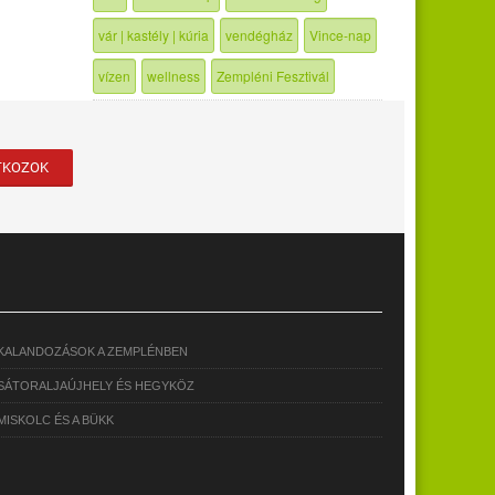
vár | kastély | kúria
vendégház
Vince-nap
vízen
wellness
Zempléni Fesztivál
KALANDOZÁSOK A ZEMPLÉNBEN
SÁTORALJAÚJHELY ÉS HEGYKÖZ
MISKOLC ÉS A BÜKK