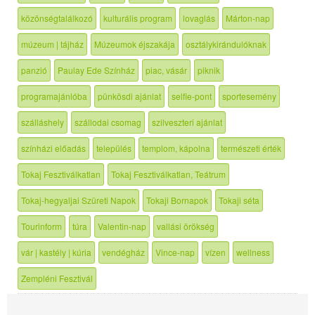
közönségtalálkozó
kulturális program
lovaglás
Márton-nap
múzeum | tájház
Múzeumok éjszakája
osztálykirándulóknak
panzió
Paulay Ede Színház
piac, vásár
piknik
programajánlóba
pünkösdi ajánlat
selfie-pont
sportesemény
szálláshely
szállodai csomag
szilveszteri ajánlat
színházi előadás
település
templom, kápolna
természeti érték
Tokaj Fesztiválkatlan
Tokaj Fesztiválkatlan, Teátrum
Tokaj-hegyaljai Szüreti Napok
Tokaji Bornapok
Tokaji séta
Tourinform
túra
Valentin-nap
vallási örökség
vár | kastély | kúria
vendégház
Vince-nap
vízen
wellness
Zempléni Fesztivál