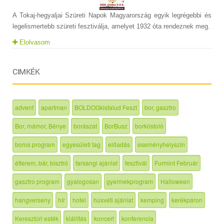
A Tokaj-hegyaljai Szüreti Napok Magyarország egyik legrégebbi és
legelismertebb szüreti fesztiválja, amelyet 1932 óta rendeznek meg.
Elolvasom
CIMKÉK
advent
apartman
BOLDOGkisfalud Feszt
bor, gasztro
Bor, mámor, Bénye
borászat
BorBusz
borkóstoló
boros program
egyesületi tag
előadás
eseményhelyszín
étterem, bár, bisztró
farsangi ajánlat
fesztivál
Furmint Február
gasztro program
gyalogosan
gyermekprogram
Halloween
hangverseny
hír
hotel
húsvéti ajánlat
kemping
kerékpáron
Keresztúri esték
kiállítás
koncert
konferencia