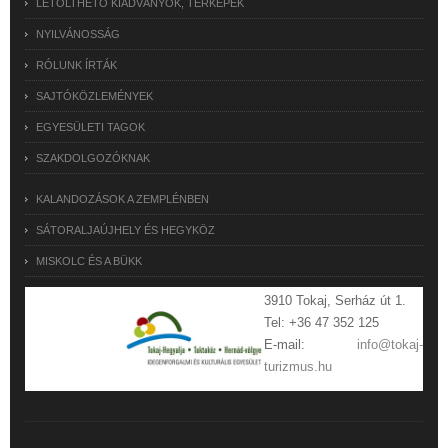
LETÖLTHETŐ KIADVÁNYOK, TÉRKÉPEK
NYILVÁNOSSÁG
RÓLUNK ÍRTÁK
SAJTÓKÖZLEMÉNYEK
EGYESÜLETI TAGOK
SZAKDOLGOZÓKNAK
KALANDOZÁSOK A ZEMPLÉNBEN
SÁTORALJAÚJHELY ÉS HEGYKÖZ
MISKOLC ÉS A BÜKK
3910 Tokaj, Serház út 1.
Tel: +36 47 352 125
E-mail:
info@tokaj-
turizmus.hu