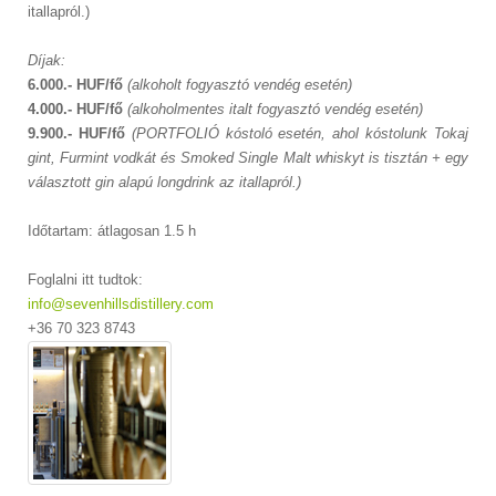
itallapról.)
Díjak:
6.000.- HUF/fő
(alkoholt fogyasztó vendég esetén)
4.000.- HUF/fő
(alkoholmentes italt fogyasztó vendég esetén)
9.900.- HUF/fő
(PORTFOLIÓ kóstoló esetén, ahol kóstolunk Tokaj
gint, Furmint vodkát és Smoked Single Malt whiskyt is tisztán + egy
választott gin alapú longdrink az itallapról.)
Időtartam: átlagosan 1.5 h
Foglalni itt tudtok:
info@sevenhillsdistillery.com
+36 70 323 8743