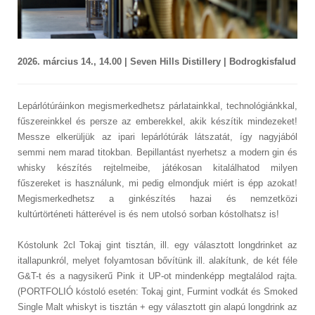
2026. március 14., 14.00 | Seven Hills Distillery | Bodrogkisfalud
Lepárlótúráinkon megismerkedhetsz párlatainkkal, technológiánkkal,
fűszereinkkel és persze az emberekkel, akik készítik mindezeket!
Messze elkerüljük az ipari lepárlótúrák látszatát, így nagyjából
semmi nem marad titokban. Bepillantást nyerhetsz a modern gin és
whisky készítés rejtelmeibe, játékosan kitalálhatod milyen
fűszereket is használunk, mi pedig elmondjuk miért is épp azokat!
Megismerkedhetsz a ginkészítés hazai és nemzetközi
kultúrtörténeti hátterével is és nem utolsó sorban kóstolhatsz is!
Kóstolunk 2cl Tokaj gint tisztán, ill. egy választott longdrinket az
itallapunkról, melyet folyamtosan bővítünk ill. alakítunk, de két féle
G&T-t és a nagysikerű Pink it UP-ot mindenképp megtalálod rajta.
(PORTFOLIÓ kóstoló esetén: Tokaj gint, Furmint vodkát és Smoked
Single Malt whiskyt is tisztán + egy választott gin alapú longdrink az