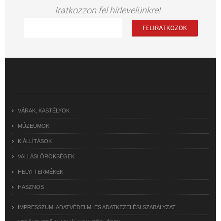
Iratkozzon fel hírlevelünkre!
VÁRAK, KASTÉLYOK
MÚZEUMOK
KIÁLLÍTÁSOK
VALLÁSI ÖRÖKSÉGEK
HELYI TERMÉKEK
HASZNOS
IMPRESSZUM, ADATVÉDELMI ÉS ADATKEZELÉSI SZABÁLYZAT