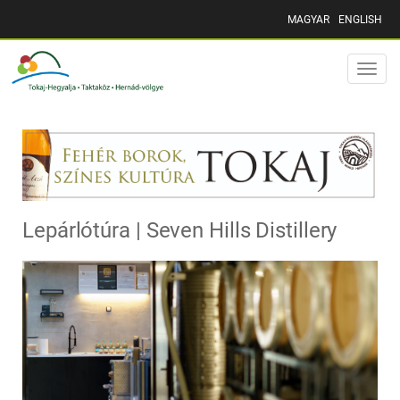
MAGYAR
ENGLISH
Toggle
naviga
Lepárlótúra | Seven Hills Distillery