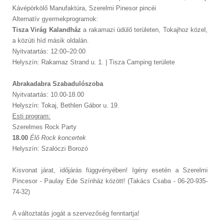
Kávépörkölő Manufaktúra, Szerelmi Pinesor pincéi
Alternatív gyermekprogramok:
Tisza Virág Kalandház
a rakamazi üdülő területen, Tokajhoz közel,
a közúti híd másik oldalán.
Nyitvatartás: 12:00–20:00
Helyszín: Rakamaz Strand u. 1. | Tisza Camping területe
Abrakadabra Szabadulószoba
Nyitvatartás: 10.00-18.00
Helyszín: Tokaj, Bethlen Gábor u. 19.
Esti program:
Szerelmes Rock Party
18.00
Élő Rock koncertek
Helyszín: Szalóczi Borozó
Kisvonat járat, időjárás függvényében! Igény esetén a Szerelmi
Pincesor - Paulay Ede Színház között! (Takács Csaba - 06-20-935-
74-32)
A változtatás jogát a szervezőség fenntartja!