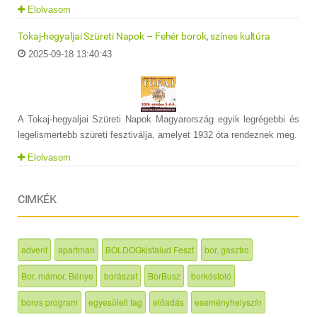
Elolvasom
Tokaj-hegyaljai Szüreti Napok – Fehér borok, színes kultúra
2025-09-18 13:40:43
A Tokaj-hegyaljai Szüreti Napok Magyarország egyik legrégebbi és
legelismertebb szüreti fesztiválja, amelyet 1932 óta rendeznek meg.
Elolvasom
CIMKÉK
advent
apartman
BOLDOGkisfalud Feszt
bor, gasztro
Bor, mámor, Bénye
borászat
BorBusz
borkóstoló
boros program
egyesületi tag
előadás
eseményhelyszín