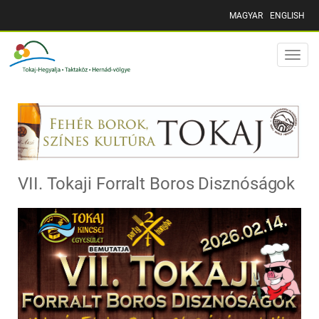
MAGYAR
ENGLISH
Toggle
naviga
VII. Tokaji Forralt Boros Disznóságok