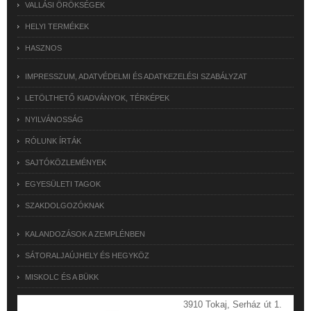
VALLÁSI ÖRÖKSÉGEK
HELYI TERMÉKEK
HASZNOS
IMPRESSZUM, ADATVÉDELMI ÉS ADATKEZELÉSI SZABÁLYZAT
LETÖLTHETŐ KIADVÁNYOK, TÉRKÉPEK
NYILVÁNOSSÁG
RÓLUNK ÍRTÁK
SAJTÓKÖZLEMÉNYEK
EGYESÜLETI TAGOK
SZAKDOLGOZÓKNAK
KALANDOZÁSOK A ZEMPLÉNBEN
SÁTORALJAÚJHELY ÉS HEGYKÖZ
MISKOLC ÉS A BÜKK
3910 Tokaj, Serház út 1.