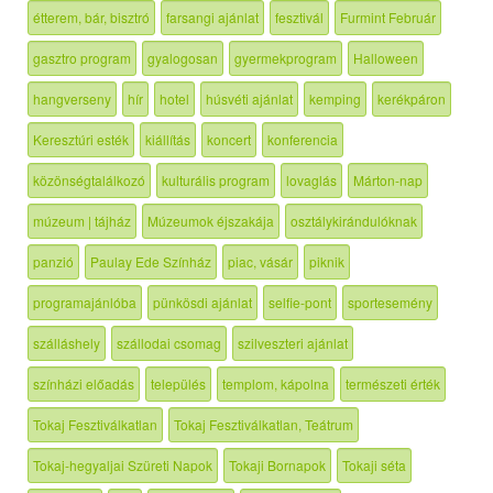
étterem, bár, bisztró
farsangi ajánlat
fesztivál
Furmint Február
gasztro program
gyalogosan
gyermekprogram
Halloween
hangverseny
hír
hotel
húsvéti ajánlat
kemping
kerékpáron
Keresztúri esték
kiállítás
koncert
konferencia
közönségtalálkozó
kulturális program
lovaglás
Márton-nap
múzeum | tájház
Múzeumok éjszakája
osztálykirándulóknak
panzió
Paulay Ede Színház
piac, vásár
piknik
programajánlóba
pünkösdi ajánlat
selfie-pont
sportesemény
szálláshely
szállodai csomag
szilveszteri ajánlat
színházi előadás
település
templom, kápolna
természeti érték
Tokaj Fesztiválkatlan
Tokaj Fesztiválkatlan, Teátrum
Tokaj-hegyaljai Szüreti Napok
Tokaji Bornapok
Tokaji séta