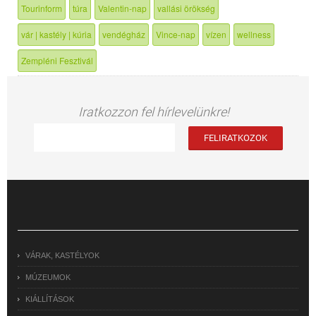
Tourinform
túra
Valentin-nap
vallási örökség
vár | kastély | kúria
vendégház
Vince-nap
vízen
wellness
Zempléni Fesztivál
Iratkozzon fel hírlevelünkre!
VÁRAK, KASTÉLYOK
MÚZEUMOK
KIÁLLÍTÁSOK