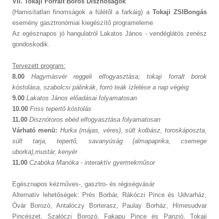
VII. Tokaji Forralt Boros Disznóságok
(Hamisítatlan finomságok a fülétől a farkáig) a
Tokaji ZSIBongás
esemény gasztronómiai kiegészítő programeleme
Az egésznapos jó hangulatról Lakatos János - vendéglátós zenész
gondoskodik.
Tervezett program:
8.00
Hagymásvér reggeli elfogyasztása; tokaji forralt borok
kóstolása, szabolcsi pálinkák, forró teák ízlelése a nap végéig
9.00
Lakatos János előadásai folyamatosan
10.00
Friss tepertő kóstolás
11.00
Disznótoros ebéd elfogyasztása folyamatosan
Várható menü:
Hurka (májas, véres), sült kolbász, toroskáposzta,
sült tarja, tepertő, savanyúság (almapaprika, csemege
uborka),mustár, kenyér
11.00
Czabóka Manóka - interaktív gyermekműsor
Egésznapos kézműves-, gasztro- és régiségvásár
Alternatív lehetőségek: Prés Borbár, Rákóczi Pince és Udvarház,
Óvár Borozó, Antalóczy Borterasz, Paulay Borház, Hímesudvar
Pincészet, Szalóczi Borozó, Fakapu Pince és Panzió, Tokaji