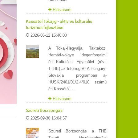
Elolvasom
Kassától Tokajig - aktív és kulturális
turizmus fejlesztése
2026-06-12 15:40:00
A Tokaj-Hegyalja, Taktaköz,
Hernád-völgye Idegenforgalmi
és Kulturális Egyesület (röv.:
TTHE) az Interreg VI-A Hungary-
Slovakia programban a-
HUSK/2401/01/2.4/010 számú
és Kassától ...
Elolvasom
Szüreti Borzsongás
2025-09-30 16:04:57
Szüreti Borzsongás a THE
Tokaji Mezőgazdasági