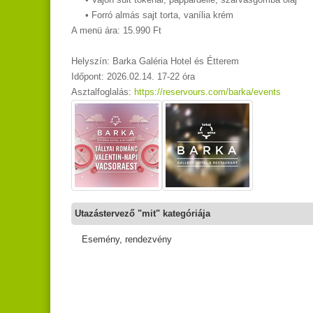
• Forró almás sajt torta, vanília krém
A menü ára: 15.990 Ft
Helyszín: Barka Galéria Hotel és Étterem
Időpont: 2026.02.14. 17-22 óra
Asztalfoglalás:
https://reservours.com/barka/events
Utazástervező "mit" kategóriája
Esemény, rendezvény