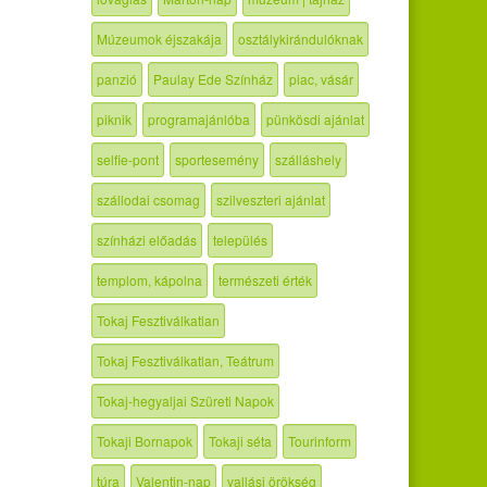
Múzeumok éjszakája
osztálykirándulóknak
panzió
Paulay Ede Színház
piac, vásár
piknik
programajánlóba
pünkösdi ajánlat
selfie-pont
sportesemény
szálláshely
szállodai csomag
szilveszteri ajánlat
színházi előadás
település
templom, kápolna
természeti érték
Tokaj Fesztiválkatlan
Tokaj Fesztiválkatlan, Teátrum
Tokaj-hegyaljai Szüreti Napok
Tokaji Bornapok
Tokaji séta
Tourinform
túra
Valentin-nap
vallási örökség