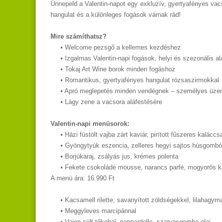
Ünnepeld a Valentin-napot egy exkluzív, gyertyafényes vac
hangulat és a különleges fogások várnak rád!
Mire számíthatsz?
• Welcome pezsgő a kellemes kezdéshez
• Izgalmas Valentin-napi fogások, helyi és szezonális a
• Tokaj Art Wine borok minden fogáshoz
• Romantikus, gyertyafényes hangulat rózsaszirmokkal
• Apró meglepetés minden vendégnek – személyes üzene
• Lágy zene a vacsora aláfestésére
Valentin-napi menüsorok:
• Házi füstölt vajba zárt kaviár, pirított fűszeres kaláccs
• Gyöngytyúk eszencia, zelleres hegyi sajtos húsgombó
• Borjúkaraj, zsályás jus, krémes polenta
• Fekete csokoládé mousse, narancs parfé, mogyorós k
A menü ára: 16.990 Ft
• Kacsamell rilette, savanyított zöldségekkel, lilahagym
• Meggyleves marcipánnal
• Vajon sült tőkehal, pappardelle, szarvasgomba olaj