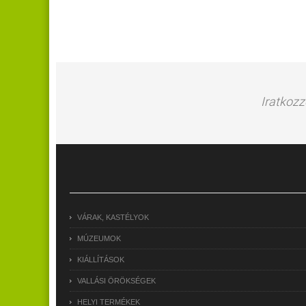
Iratkozz
VÁRAK, KASTÉLYOK
MÚZEUMOK
KIÁLLÍTÁSOK
VALLÁSI ÖRÖKSÉGEK
HELYI TERMÉKEK