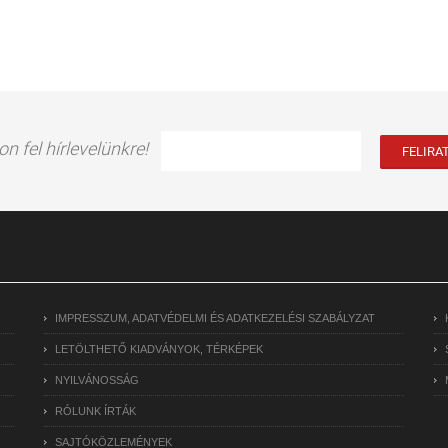
on fel hírlevelünkre!
IMPRESSZUM, ADATVÉDELMI ÉS ADATKEZELÉSI SZABÁLYZAT
LETÖLTHETŐ KIADVÁNYOK, TÉRKÉPEK
NYILVÁNOSSÁG
RÓLUNK ÍRTÁK
SAJTÓKÖZLEMÉNYEK