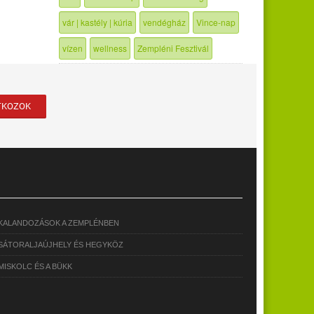
vár | kastély | kúria
vendégház
Vince-nap
vízen
wellness
Zempléni Fesztivál
KALANDOZÁSOK A ZEMPLÉNBEN
SÁTORALJAÚJHELY ÉS HEGYKÖZ
MISKOLC ÉS A BÜKK