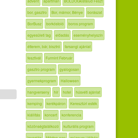
advent
apartman
BOLDOGkisfalud Feszt
bor, gasztro
Bor, mámor, Bénye
borászat
BorBusz
borkóstoló
boros program
egyesületi tag
előadás
eseményhelyszín
étterem, bár, bisztró
farsangi ajánlat
fesztivál
Furmint Február
gasztro program
gyalogosan
gyermekprogram
Halloween
hangverseny
hír
hotel
húsvéti ajánlat
kemping
kerékpáron
Keresztúri esték
kiállítás
koncert
konferencia
közönségtalálkozó
kulturális program
lovaglás
Márton-nap
múzeum | tájház