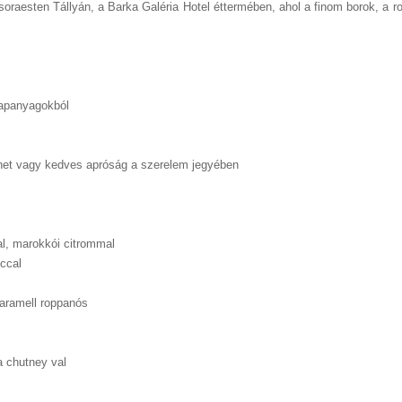
soraesten Tállyán, a Barka Galéria Hotel éttermében, ahol a finom borok, a r
lapanyagokból
t vagy kedves apróság a szerelem jegyében
al, marokkói citrommal
ccal
aramell roppanós
a chutney val