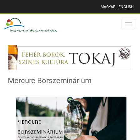
MAGYAR
ENGLISH
Toggle
naviga
Mercure Borszeminárium