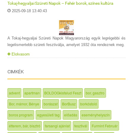
Tokaj-hegyaljai Szüreti Napok – Fehér borok, színes kultúra
2025-09-18 13:40:43
A Tokaj-hegyaljai Szüreti Napok Magyarország egyik legrégebbi és
legelismertebb szüreti fesztiválja, amelyet 1932 óta rendeznek meg.
Elolvasom
CIMKÉK
advent
apartman
BOLDOGkisfalud Feszt
bor, gasztro
Bor, mámor, Bénye
borászat
BorBusz
borkóstoló
boros program
egyesületi tag
előadás
eseményhelyszín
étterem, bár, bisztró
farsangi ajánlat
fesztivál
Furmint Február