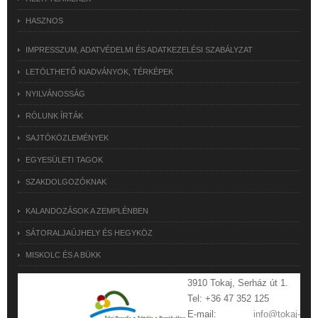
HASZNOS
IMPRESSZUM, ADATVÉDELMI ÉS ADATKEZELÉSI SZABÁLYZAT
LETÖLTHETŐ KIADVÁNYOK, TÉRKÉPEK
NYILVÁNOSSÁG
RÓLUNK ÍRTÁK
SAJTÓKÖZLEMÉNYEK
EGYESÜLETI TAGOK
SZAKDOLGOZÓKNAK
KALANDOZÁSOK A ZEMPLÉNBEN
SÁTORALJAÚJHELY ÉS HEGYKÖZ
MISKOLC ÉS A BÜKK
3910 Tokaj, Serház út 1.
Tel: +36 47 352 125
E-mail:
info@tokaj-