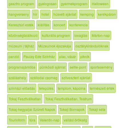
gasztro program
gyalogosan
gyermekprogram
Halloween
hangverseny
hír
hotel
húsvéti ajánlat
kemping
kerékpáron
Keresztúri esték
kiállítás
koncert
konferencia
közönségtalálkozó
kulturális program
lovaglás
Márton-nap
múzeum | tájház
Múzeumok éjszakája
osztálykirándulóknak
panzió
Paulay Ede Színház
piac, vásár
piknik
programajánlóba
pünkösdi ajánlat
selfie-pont
sportesemény
szálláshely
szállodai csomag
szilveszteri ajánlat
színházi előadás
település
templom, kápolna
természeti érték
Tokaj Fesztiválkatlan
Tokaj Fesztiválkatlan, Teátrum
Tokaj-hegyaljai Szüreti Napok
Tokaji Bornapok
Tokaji séta
Tourinform
túra
Valentin-nap
vallási örökség