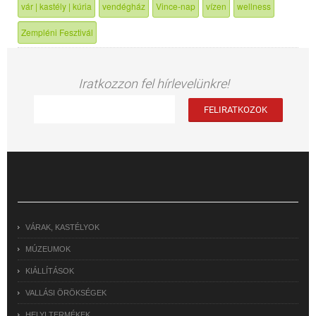
vár | kastély | kúria
vendégház
Vince-nap
vízen
wellness
Zempléni Fesztivál
Iratkozzon fel hírlevelünkre!
VÁRAK, KASTÉLYOK
MÚZEUMOK
KIÁLLÍTÁSOK
VALLÁSI ÖRÖKSÉGEK
HELYI TERMÉKEK