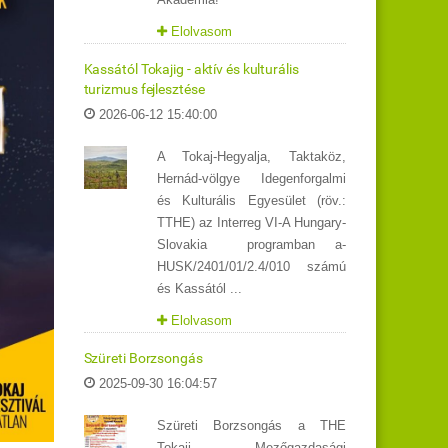
Elolvasom
Kassától Tokajig - aktív és kulturális
turizmus fejlesztése
2026-06-12 15:40:00
A Tokaj-Hegyalja, Taktaköz,
Hernád-völgye Idegenforgalmi
és Kulturális Egyesület (röv.:
TTHE) az Interreg VI-A Hungary-
Slovakia programban a-
HUSK/2401/01/2.4/010 számú
és Kassától ...
Elolvasom
Szüreti Borzsongás
2025-09-30 16:04:57
Szüreti Borzsongás a THE
Tokaji Mezőgazdasági