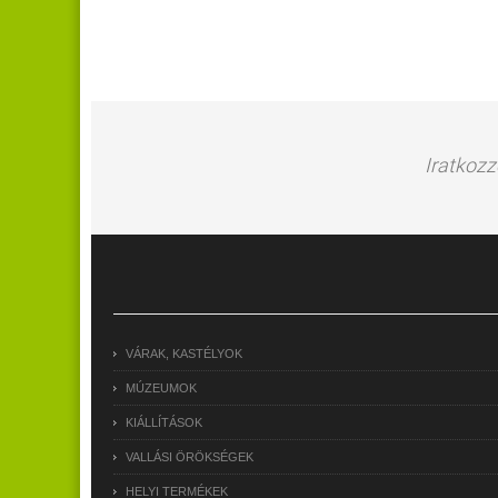
Iratkozz
VÁRAK, KASTÉLYOK
MÚZEUMOK
KIÁLLÍTÁSOK
VALLÁSI ÖRÖKSÉGEK
HELYI TERMÉKEK