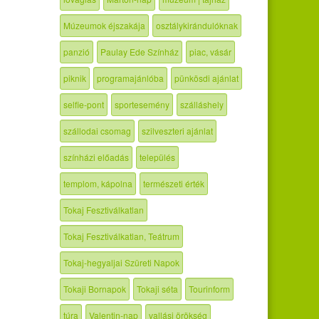
Múzeumok éjszakája
osztálykirándulóknak
panzió
Paulay Ede Színház
piac, vásár
piknik
programajánlóba
pünkösdi ajánlat
selfie-pont
sportesemény
szálláshely
szállodai csomag
szilveszteri ajánlat
színházi előadás
település
templom, kápolna
természeti érték
Tokaj Fesztiválkatlan
Tokaj Fesztiválkatlan, Teátrum
Tokaj-hegyaljai Szüreti Napok
Tokaji Bornapok
Tokaji séta
Tourinform
túra
Valentin-nap
vallási örökség