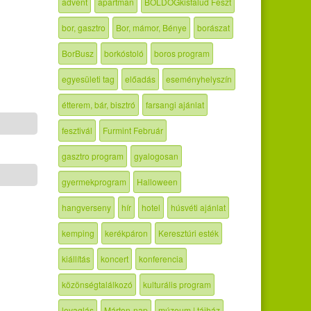
advent
apartman
BOLDOGkisfalud Feszt
bor, gasztro
Bor, mámor, Bénye
borászat
BorBusz
borkóstoló
boros program
egyesületi tag
előadás
eseményhelyszín
étterem, bár, bisztró
farsangi ajánlat
fesztivál
Furmint Február
gasztro program
gyalogosan
gyermekprogram
Halloween
hangverseny
hír
hotel
húsvéti ajánlat
kemping
kerékpáron
Keresztúri esték
kiállítás
koncert
konferencia
közönségtalálkozó
kulturális program
lovaglás
Márton-nap
múzeum | tájház