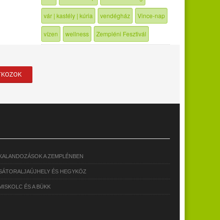
vár | kastély | kúria
vendégház
Vince-nap
vízen
wellness
Zempléni Fesztivál
KALANDOZÁSOK A ZEMPLÉNBEN
SÁTORALJAÚJHELY ÉS HEGYKÖZ
MISKOLC ÉS A BÜKK