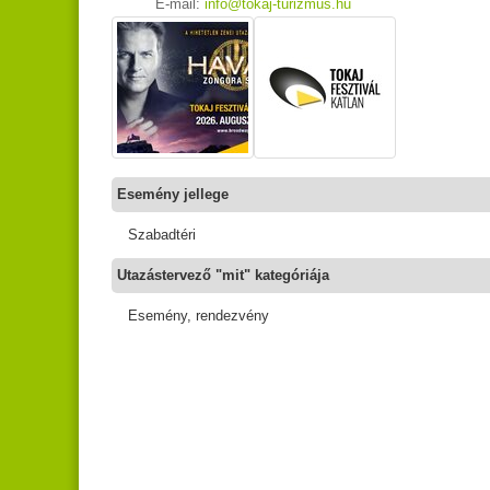
E-mail:
info@tokaj-turizmus.hu
Esemény jellege
Szabadtéri
Utazástervező "mit" kategóriája
Esemény, rendezvény