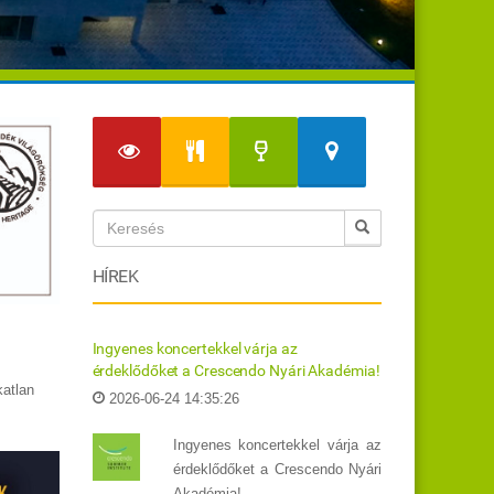
HÍREK
Ingyenes koncertekkel várja az
érdeklődőket a Crescendo Nyári Akadémia!
katlan
2026-06-24 14:35:26
Ingyenes koncertekkel várja az
érdeklődőket a Crescendo Nyári
Akadémia!