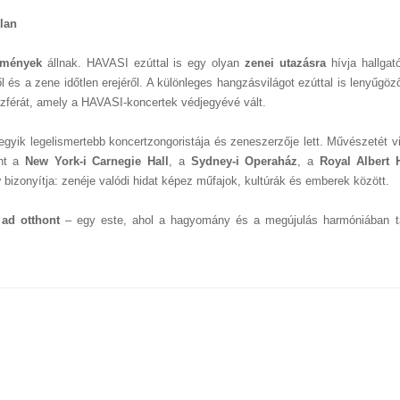
tlan
emények
állnak. HAVASI ezúttal is egy olyan
zenei utazásra
hívja hallgat
 és a zene időtlen erejéről. A különleges hangzásvilágot ezúttal is lenyűgöz
szférát, amely a HAVASI-koncertek védjegyévé vált.
gyik legelismertebb koncertzongoristája és zeneszerzője lett. Művészetét vi
nt a
New York-i Carnegie Hall
, a
Sydney-i Operaház
, a
Royal Albert H
y
bizonyítja: zenéje valódi hidat képez műfajok, kultúrák és emberek között.
ad otthont
– egy este, ahol a hagyomány és a megújulás harmóniában ta