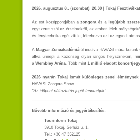
2026. augusztus 8., (szombat), 20.30 | Tokaj Fesztiválka
Az est középpontjában a
zongora
és a
legújabb szerz
egyszerre szól az érzelmekről, az emberi lélek mélységeiről
és fénytechnika egészíti ki, létrehozva azt az egyedi atmo
A
Magyar Zeneakadémiá
ról indulva HAVASI mára korunk e
állva ünnepli a közönség olyan rangos helyszíneken, mi
a
Wembley Aréna
. Több mint
1 millió eladott koncertjeg
2026 nyarán Tokaj ismét különleges zenei élménynek 
HAVASI Zongora Show
*Az időpont változtatás jogát fenntartjuk!
Bővebb információ és jegyértékesítés:
Tourinform Tokaj
3910 Tokaj, Serház u. 1.
Tel.: +36 47 352125