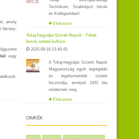
Technikum, Szakképző Iskola
és Kollégiumban!
óit, amely
Elolvasom
ő látvány-
Tokaj-hegyaljai Szüreti Napok – Fehér
borok, színes kultúra
lágszerte
2025-09-18 13:40:43
all
vagy
A Tokaj-hegyaljai Szüreti Napok
Magyarország egyik legrégebbi
és legelismertebb szüreti
lálkozik:
fesztiválja, amelyet 1932 óta
rendeznek meg.
Elolvasom
CIMKÉK