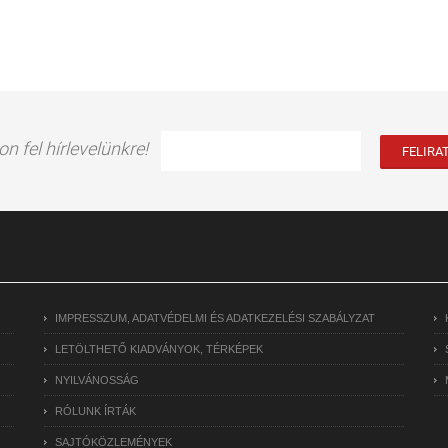
on fel hírlevelünkre!
IMPRESSZUM, ADATVÉDELMI ÉS ADATKEZELÉSI SZABÁLYZAT
LETÖLTHETŐ KIADVÁNYOK, TÉRKÉPEK
NYILVÁNOSSÁG
RÓLUNK ÍRTÁK
SAJTÓKÖZLEMÉNYEK