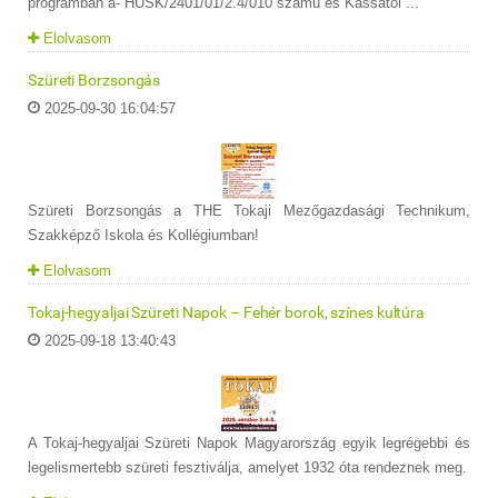
programban a- HUSK/2401/01/2.4/010 számú és Kassától ...
Elolvasom
Szüreti Borzsongás
2025-09-30 16:04:57
Szüreti Borzsongás a THE Tokaji Mezőgazdasági Technikum,
Szakképző Iskola és Kollégiumban!
Elolvasom
Tokaj-hegyaljai Szüreti Napok – Fehér borok, színes kultúra
2025-09-18 13:40:43
A Tokaj-hegyaljai Szüreti Napok Magyarország egyik legrégebbi és
legelismertebb szüreti fesztiválja, amelyet 1932 óta rendeznek meg.