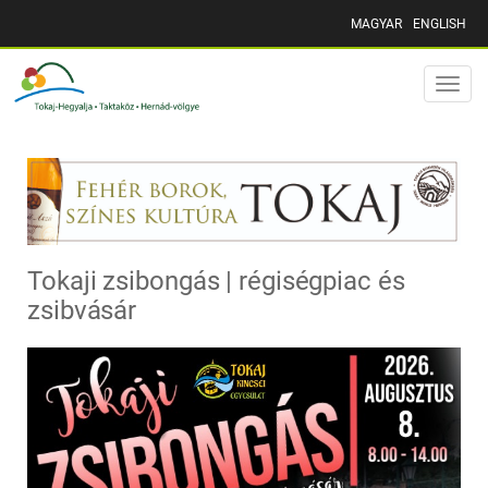
MAGYAR
ENGLISH
Toggle
naviga
Tokaji zsibongás | régiségpiac és
zsibvásár