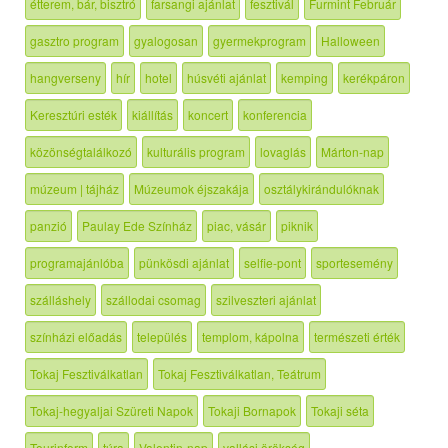
étterem, bár, bisztró
farsangi ajánlat
fesztivál
Furmint Február
gasztro program
gyalogosan
gyermekprogram
Halloween
hangverseny
hír
hotel
húsvéti ajánlat
kemping
kerékpáron
Keresztúri esték
kiállítás
koncert
konferencia
közönségtalálkozó
kulturális program
lovaglás
Márton-nap
múzeum | tájház
Múzeumok éjszakája
osztálykirándulóknak
panzió
Paulay Ede Színház
piac, vásár
piknik
programajánlóba
pünkösdi ajánlat
selfie-pont
sportesemény
szálláshely
szállodai csomag
szilveszteri ajánlat
színházi előadás
település
templom, kápolna
természeti érték
Tokaj Fesztiválkatlan
Tokaj Fesztiválkatlan, Teátrum
Tokaj-hegyaljai Szüreti Napok
Tokaji Bornapok
Tokaji séta
Tourinform
túra
Valentin-nap
vallási örökség