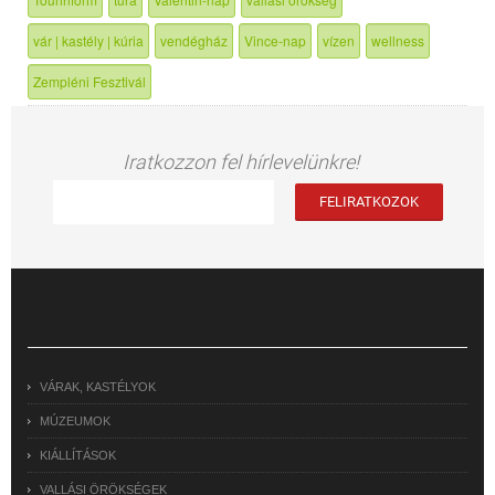
vár | kastély | kúria
vendégház
Vince-nap
vízen
wellness
Zempléni Fesztivál
Iratkozzon fel hírlevelünkre!
VÁRAK, KASTÉLYOK
MÚZEUMOK
KIÁLLÍTÁSOK
VALLÁSI ÖRÖKSÉGEK