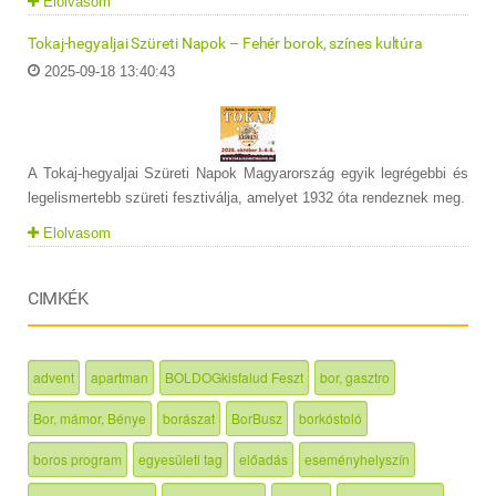
Elolvasom
Tokaj-hegyaljai Szüreti Napok – Fehér borok, színes kultúra
2025-09-18 13:40:43
A Tokaj-hegyaljai Szüreti Napok Magyarország egyik legrégebbi és
legelismertebb szüreti fesztiválja, amelyet 1932 óta rendeznek meg.
Elolvasom
CIMKÉK
advent
apartman
BOLDOGkisfalud Feszt
bor, gasztro
Bor, mámor, Bénye
borászat
BorBusz
borkóstoló
boros program
egyesületi tag
előadás
eseményhelyszín