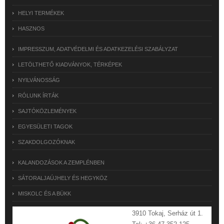
HELYI TERMÉKEK
HASZNOS
IMPRESSZUM, ADATVÉDELMI ÉS ADATKEZELÉSI SZABÁLYZAT
LETÖLTHETŐ KIADVÁNYOK, TÉRKÉPEK
NYILVÁNOSSÁG
RÓLUNK ÍRTÁK
SAJTÓKÖZLEMÉNYEK
EGYESÜLETI TAGOK
SZAKDOLGOZÓKNAK
KALANDOZÁSOK A ZEMPLÉNBEN
SÁTORALJAÚJHELY ÉS HEGYKÖZ
MISKOLC ÉS A BÜKK
3910 Tokaj, Serház út 1.