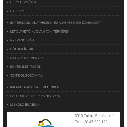
HELYI TERMÉKEK
HASZNOS
IMPRESSZUM, ADATVÉDELMI ÉS ADATKEZELÉSI SZABÁLYZAT
LETÖLTHETŐ KIADVÁNYOK, TÉRKÉPEK
NYILVÁNOSSÁG
RÓLUNK ÍRTÁK
SAJTÓKÖZLEMÉNYEK
EGYESÜLETI TAGOK
SZAKDOLGOZÓKNAK
KALANDOZÁSOK A ZEMPLÉNBEN
SÁTORALJAÚJHELY ÉS HEGYKÖZ
MISKOLC ÉS A BÜKK
3910 Tokaj, Serház út 1.
Tel: +36 47 352 125