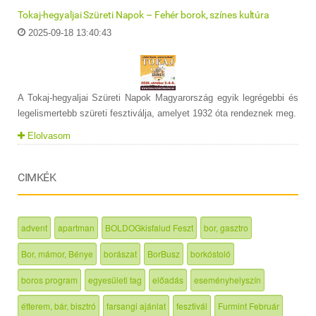
Tokaj-hegyaljai Szüreti Napok – Fehér borok, színes kultúra
2025-09-18 13:40:43
A Tokaj-hegyaljai Szüreti Napok Magyarország egyik legrégebbi és
legelismertebb szüreti fesztiválja, amelyet 1932 óta rendeznek meg.
Elolvasom
CIMKÉK
advent
apartman
BOLDOGkisfalud Feszt
bor, gasztro
Bor, mámor, Bénye
borászat
BorBusz
borkóstoló
boros program
egyesületi tag
előadás
eseményhelyszín
étterem, bár, bisztró
farsangi ajánlat
fesztivál
Furmint Február