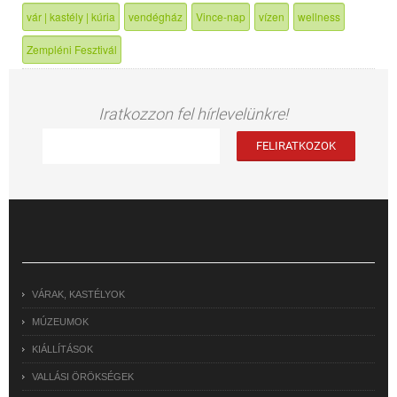
vár | kastély | kúria
vendégház
Vince-nap
vízen
wellness
Zempléni Fesztivál
Iratkozzon fel hírlevelünkre!
VÁRAK, KASTÉLYOK
MÚZEUMOK
KIÁLLÍTÁSOK
VALLÁSI ÖRÖKSÉGEK