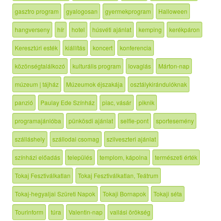
gasztro program
gyalogosan
gyermekprogram
Halloween
hangverseny
hír
hotel
húsvéti ajánlat
kemping
kerékpáron
Keresztúri esték
kiállítás
koncert
konferencia
közönségtalálkozó
kulturális program
lovaglás
Márton-nap
múzeum | tájház
Múzeumok éjszakája
osztálykirándulóknak
panzió
Paulay Ede Színház
piac, vásár
piknik
programajánlóba
pünkösdi ajánlat
selfie-pont
sportesemény
szálláshely
szállodai csomag
szilveszteri ajánlat
színházi előadás
település
templom, kápolna
természeti érték
Tokaj Fesztiválkatlan
Tokaj Fesztiválkatlan, Teátrum
Tokaj-hegyaljai Szüreti Napok
Tokaji Bornapok
Tokaji séta
Tourinform
túra
Valentin-nap
vallási örökség