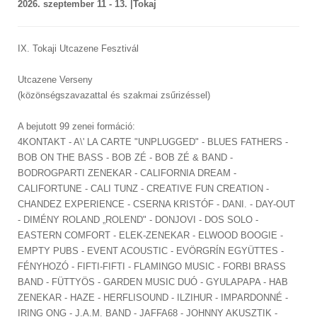
2026. szeptember 11 - 13. |
Tokaj
IX. Tokaji Utcazene Fesztivál
Utcazene Verseny
(közönségszavazattal és szakmai zsűrizéssel)
A bejutott 99 zenei formáció:
4KONTAKT - A\' LA CARTE "UNPLUGGED" - BLUES FATHERS -
BOB ON THE BASS - BOB ZÉ - BOB ZÉ & BAND -
BODROGPARTI ZENEKAR - CALIFORNIA DREAM -
CALIFORTUNE - CALI TUNZ - CREATIVE FUN CREATION -
CHANDEZ EXPERIENCE - CSERNA KRISTÓF - DANI. - DAY-OUT
- DIMÉNY ROLAND „ROLEND" - DONJOVI - DOS SOLO -
EASTERN COMFORT - ELEK-ZENEKAR - ELWOOD BOOGIE -
EMPTY PUBS - EVENT ACOUSTIC - EVÖRGRÍN EGYÜTTES -
FÉNYHOZÓ - FIFTI-FIFTI - FLAMINGO MUSIC - FORBI BRASS
BAND - FÜTTYÖS - GARDEN MUSIC DUÓ - GYULAPAPA - HAB
ZENEKAR - HAZE - HERFLISOUND - ILZIHUR - IMPARDONNÉ -
IRING ONG - J.A.M. BAND - JAFFA68 - JOHNNY AKUSZTIK -