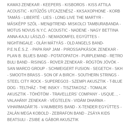
KAMA3 ZENEKAR - KEEPERS - KISBOROS - KISS ATTILA
ACOUSTIC - KITŰZŐS UTCAZENÉSZ - KKSAXOPHONE - KORB
TAMÁS - LIBERTÉ - LIES - LONG LIVE THE MARTYR -
MÁSKÉPP SZÓL - MEN@TREND- MISKOLCI TAMBURABANDA -
MOTUS NOVUS N.Y.C. ACOUSTIC - NADENE - NAGY BETTINA
ANNA-KAJLI LÁSZLÓ - NEMADOMFEL EGYÜTTES -
NIGHTINGALE - OLÁH MÁTYÁS - OLD ANGELS BAND-
P.E.N.É.S.Z. - PAPA RAP JAM - PIROSSAPKÁSOK ZENEKAR -
PLAN B. BLUES BAND - POTATOPATCH - PURPLEMIND - RETRO
BULI BAND - RISINGS - ROVER ZENEKAR - RÖGTÖN JÖVÖK -
SAN MARCO GROUP - SCHWEIGERT FUSION - SEGETCH - SKH
- SMOOTH BRASS - SON OF A BIRCH - SOUTHERN STRINGS -
STEEL CITY ROCK - SUPEREGO3 - SZEMPI AKUSZTIK - T-BLUE
DOG - TELTHÁZ - THE INSKY - TISZTAKOSZ - TOMALIK
AKUSZTIK - TÖHÖTÖM - TRAVELLERS’ COMPANY - USQUE.., -
VALAHÁNY ZENEKAR - VÉGTELEN - VIDÁM DHARMA -
VIHARMADÁR’76 - V-NUMBERS BAND - X-TENDER EGYÜTTES -
ZALÁN MEGA KOBOLD - ZEBRAFON BAND - ZSÄYA KIDS
BEATSULI - ZSIBE & GÁBOR AKUSZTIK