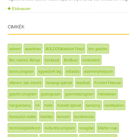
Elolvasom
CIMKÉK
advent
apartman
BOLDOGkisfalud Feszt
bor, gasztro
Bor, mámor, Bénye
borászat
BorBusz
borkóstoló
boros program
egyesületi tag
előadás
eseményhelyszín
étterem, bár, bisztró
farsangi ajánlat
fesztivál
Furmint Február
gasztro program
gyalogosan
gyermekprogram
Halloween
hangverseny
hír
hotel
húsvéti ajánlat
kemping
kerékpáron
Keresztúri esték
kiállítás
koncert
konferencia
közönségtalálkozó
kulturális program
lovaglás
Márton-nap