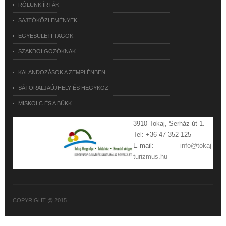
RÓLUNK ÍRTÁK
SAJTÓKÖZLEMÉNYEK
EGYESÜLETI TAGOK
SZAKDOLGOZÓKNAK
KALANDOZÁSOK A ZEMPLÉNBEN
SÁTORALJAÚJHELY ÉS HEGYKÖZ
MISKOLC ÉS A BÜKK
3910 Tokaj, Serház út 1.
Tel: +36 47 352 125
E-mail:
info@tokaj-
turizmus.hu
COPYRIGHT @ 2015