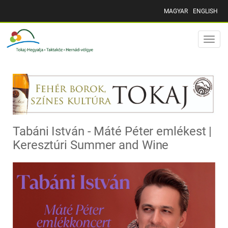
MAGYAR
ENGLISH
Toggle
naviga
Tabáni István - Máté Péter emlékest |
Keresztúri Summer and Wine