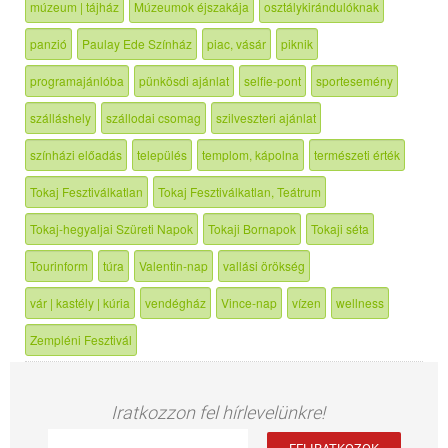
múzeum | tájház
Múzeumok éjszakája
osztálykirándulóknak
panzió
Paulay Ede Színház
piac, vásár
piknik
programajánlóba
pünkösdi ajánlat
selfie-pont
sportesemény
szálláshely
szállodai csomag
szilveszteri ajánlat
színházi előadás
település
templom, kápolna
természeti érték
Tokaj Fesztiválkatlan
Tokaj Fesztiválkatlan, Teátrum
Tokaj-hegyaljai Szüreti Napok
Tokaji Bornapok
Tokaji séta
Tourinform
túra
Valentin-nap
vallási örökség
vár | kastély | kúria
vendégház
Vince-nap
vízen
wellness
Zempléni Fesztivál
Iratkozzon fel hírlevelünkre!