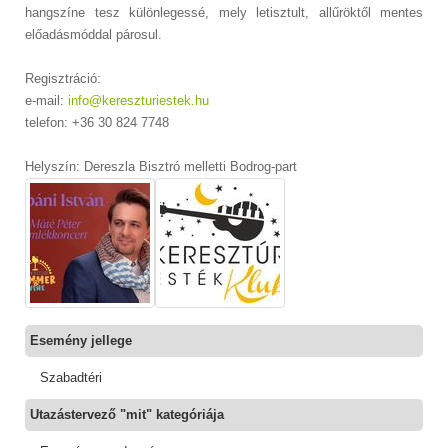
hangszíne tesz különlegessé, mely letisztult, allűröktől mentes
előadásmóddal párosul.
Regisztráció:
e-mail:
info@kereszturiestek.hu
telefon: +36 30 824 7748
Helyszín: Dereszla Bisztró melletti Bodrog-part
Esemény jellege
Szabadtéri
Utazástervező "mit" kategóriája