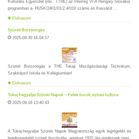
Kulturális Egyesület (röv.: TTHE) az Interreg VI-A Hungary-Slovakia
programban a- HUSK/2401/01/2.4/010 számú és Kassától ...
Elolvasom
Szüreti Borzsongás
2025-09-30 16:04:57
Szüreti Borzsongás a THE Tokaji Mezőgazdasági Technikum,
Szakképző Iskola és Kollégiumban!
Elolvasom
Tokaj-hegyaljai Szüreti Napok – Fehér borok, színes kultúra
2025-09-18 13:40:43
A Tokaj-hegyaljai Szüreti Napok Magyarország egyik legrégebbi és
legelismertebb szüreti fesztiválja, amelyet 1932 óta rendeznek meg.