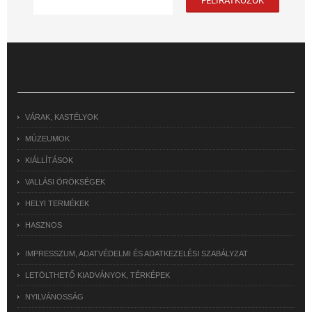
VÁRAK, KASTÉLYOK
MÚZEUMOK
KIÁLLÍTÁSOK
VALLÁSI ÖRÖKSÉGEK
HELYI TERMÉKEK
HASZNOS
IMPRESSZUM, ADATVÉDELMI ÉS ADATKEZELÉSI SZABÁLYZAT
LETÖLTHETŐ KIADVÁNYOK, TÉRKÉPEK
NYILVÁNOSSÁG