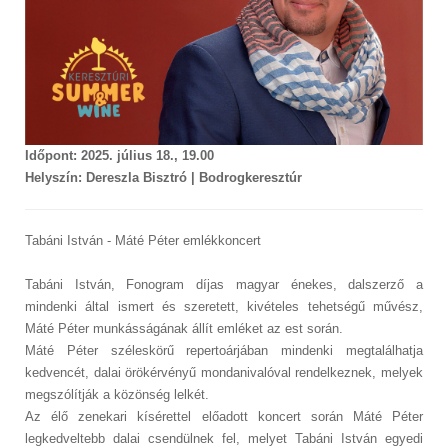
Időpont: 2025. július 18., 19.00
Helyszín: Dereszla Bisztró | Bodrogkeresztúr
Tabáni István - Máté Péter emlékkoncert
Tabáni István, Fonogram díjas magyar énekes, dalszerző a
mindenki által ismert és szeretett, kivételes tehetségű művész,
Máté Péter munkásságának állít emléket az est során.
Máté Péter széleskörű repertoárjában mindenki megtalálhatja
kedvencét, dalai örökérvényű mondanivalóval rendelkeznek, melyek
megszólítják a közönség lelkét.
Az élő zenekari kísérettel előadott koncert során Máté Péter
legkedveltebb dalai csendülnek fel, melyet Tabáni István egyedi