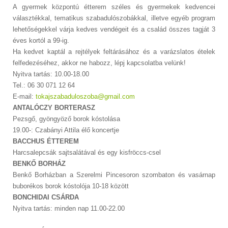
A gyermek központú étterem széles és gyermekek kedvencei
választékkal, tematikus szabadulószobákkal, illetve egyéb program
lehetőségekkel várja kedves vendégeit és a család összes tagját 3
éves kortól a 99-ig.
Ha kedvet kaptál a rejtélyek feltárásához és a varázslatos ételek
felfedezéséhez, akkor ne habozz, lépj kapcsolatba velünk!
Nyitva tartás: 10.00-18.00
Tel.: 06 30 071 12 64
E-mail:
tokajszabaduloszoba@gmail.com
ANTALÓCZY BORTERASZ
Pezsgő, gyöngyöző borok kóstolása
19.00-: Czabányi Attila élő koncertje
BACCHUS ÉTTEREM
Harcsalepcsák sajtsalátával és egy kisfröccs-csel
BENKŐ BORHÁZ
Benkő Borházban a Szerelmi Pincesoron szombaton és vasárnap
buborékos borok kóstolója 10-18 között
BONCHIDAI CSÁRDA
Nyitva tartás: minden nap 11.00-22.00