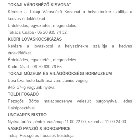
TOKAJI VÁROSNÉZŐ KISVONAT
Kérésre a Tokaji Városnéző Kisvonat a helyszínekre szállítja a
kedves érdeklődőket.
Érdeklődés, egyeztetés, megrendelés:
Takács Csaba - 06 20 935 74 32
KUDRI LOVASKOCSIKÁZÁS
Kérésre a lovaskocsi a helyszínekre szállítja a kedves
érdeklődőket.
Érdeklődés, egyeztetés, megrendelés:
Kudri Dávid - 06 70 630 76 65
TOKAJI MÚZEUM ÉS VILÁGÖRÖKSÉGI BORMÚZEUM
Bősi Éva festő kiállítása van. Június végéig.
9-től 17-ig vagyunk nyitva.
TOLDI FOGADÓ
Pezsgős Bőrös malacpecsenye velesült burgonyával, édes
lilakáposztával
UNGVARI’S BISTRO
Nyitva tartás: péntek vasárnap 11.00-22.00, szombat 11.00-24.00
VASKÓ PANZIÓ & BOROSPINCE
Tokaji Pezsgő és fröccsök kóstolója