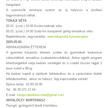
hangulatot.
A szervezők reményei szerint az új helyszín a jövőben
hagyománnyá válhat.
TOKAJI SÉTA
05.01. (csüt.) 10:00 Kiváncsiaknak séta
05.01. (csüt.) 14:00 Szép kis kompánia! görög tematikus séta
Bejelentkezés, jegyvásárlás:
www.tokajiseta.hu/setanaptar
2025.05.02.
ABRAKADABRA ÉTTEREM
A gyermek központú étterem széles és gyermekek kedvencei
választékkal, tematikus szabadulószobákkal, illetve egyéb program
lehetőségekkel várja kedves vendégeit és a család összes tagját 3
éves kortól a 99-ig.
Ha kedvet kaptál a rejtélyek feltárásához és a varázslatos ételek
felfedezéséhez, akkor ne habozz, lépj kapcsolatba velünk!
Nyitva tartás: 10.00-18.00
Tel.: 06 30 071 12 64
E-mail:
tokajszabaduloszoba@gmail.com
ANTALÓCZY BORTERASZ
Pezsgő, gyöngyöző borok kóstolása