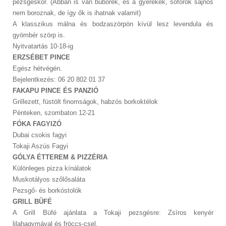
pezsgéskor. (Abban is van buborék, és a gyerekek, sofőrök sajnos
nem boroznak, de így ők is ihatnak valamit)
A klasszikus málna és bodzaszörpön kívül lesz levendula és
gyömbér szörp is.
Nyitvatartás 10-18-ig
ERZSÉBET PINCE
Egész hétvégén.
Bejelentkezés: 06 20 802 01 37
FAKAPU PINCE ÉS PANZIÓ
Grillezett, füstölt finomságok, habzós borkoktélok
Pénteken, szombaton 12-21
FÓKA FAGYIZÓ
Dubai csokis fagyi
Tokaji Aszús Fagyi
GÓLYA ÉTTEREM & PIZZÉRIA
Különleges pizza kínálatok
Muskotályos szőlősaláta
Pezsgő- és borkóstolók
GRILL BÜFÉ
A Grill Büfé ajánlata a Tokaji pezsgésre: Zsíros kenyér
lilahagymával és fröccs-csel.