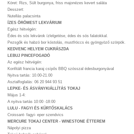
Köret: Rizs, Sült burgonya, friss majonézes kevert saláta
Desszert:
Nutellás palacsinta
ÍZES ÖRÖMEST LEKVÁRIUM
Egész hétvégén:
Édes és sós lekvárok ízlelgetése, édes és sós falatokkal.
Pezsgők és habzó bor kóstolás, mustfröccs és gyöngyöző szörpök.
KEDVENC HELYEM CUKRÁSZDA
LEBUJ PINCEFOGADÓ
Az egész hétvégén:
Konfitált francia karaj csípős BBQ szósszal édesburgonyával
Nyitva tartás: 10.00-21.00
Asztalfoglalás: 06 20 944 93 51
LEPKE- ÉS ÁSVÁNYKIÁLLÍTÁS TOKAJ
Május 1-4:
A nyitva tartás 10:00 -18:00
LULU - FAGYI ÉS KÜRTŐSKALÁCS
Croissant- fagyi- eper szendvics
MERCURE TOKAJ CENTER - WINESTONE ÉTTEREM
Nápolyi pizza