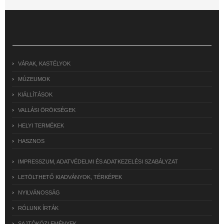
VÁRAK, KASTÉLYOK
MÚZEUMOK
KIÁLLÍTÁSOK
VALLÁSI ÖRÖKSÉGEK
HELYI TERMÉKEK
HASZNOS
IMPRESSZUM, ADATVÉDELMI ÉS ADATKEZELÉSI SZABÁLYZAT
LETÖLTHETŐ KIADVÁNYOK, TÉRKÉPEK
NYILVÁNOSSÁG
RÓLUNK ÍRTÁK
SAJTÓKÖZLEMÉNYEK