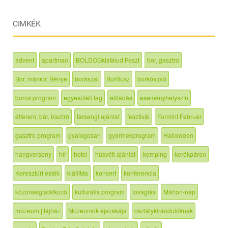
CIMKÉK
advent
apartman
BOLDOGkisfalud Feszt
bor, gasztro
Bor, mámor, Bénye
borászat
BorBusz
borkóstoló
boros program
egyesületi tag
előadás
eseményhelyszín
étterem, bár, bisztró
farsangi ajánlat
fesztivál
Furmint Február
gasztro program
gyalogosan
gyermekprogram
Halloween
hangverseny
hír
hotel
húsvéti ajánlat
kemping
kerékpáron
Keresztúri esték
kiállítás
koncert
konferencia
közönségtalálkozó
kulturális program
lovaglás
Márton-nap
múzeum | tájház
Múzeumok éjszakája
osztálykirándulóknak