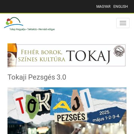
MAGYAR
ENGLISH
Toggle
naviga
Tokaji Pezsgés 3.0