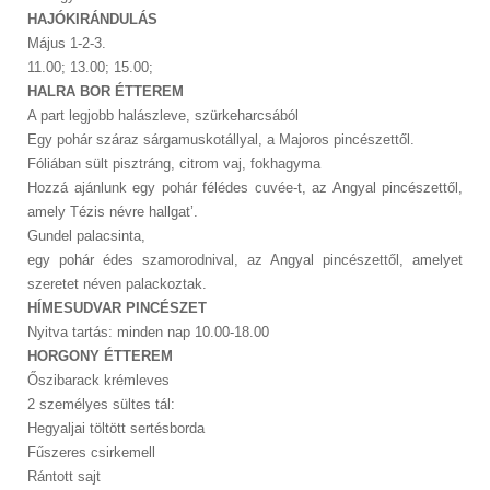
HAJÓKIRÁNDULÁS
Május 1-2-3.
11.00; 13.00; 15.00;
HALRA BOR ÉTTEREM
A part legjobb halászleve, szürkeharcsából
Egy pohár száraz sárgamuskotállyal, a Majoros pincészettől.
Fóliában sült pisztráng, citrom vaj, fokhagyma
Hozzá ajánlunk egy pohár félédes cuvée-t, az Angyal pincészettől,
amely Tézis névre hallgat’.
Gundel palacsinta,
egy pohár édes szamorodnival, az Angyal pincészettől, amelyet
szeretet néven palackoztak.
HÍMESUDVAR PINCÉSZET
Nyitva tartás: minden nap 10.00-18.00
HORGONY ÉTTEREM
Őszibarack krémleves
2 személyes sültes tál:
Hegyaljai töltött sertésborda
Fűszeres csirkemell
Rántott sajt