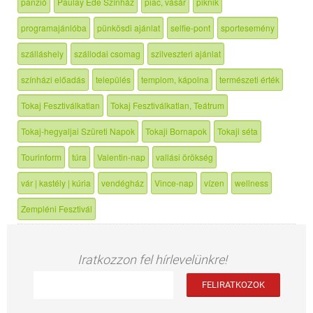
panzió
Paulay Ede Színház
piac, vásár
piknik
programajánlóba
pünkösdi ajánlat
selfie-pont
sportesemény
szálláshely
szállodai csomag
szilveszteri ajánlat
színházi előadás
település
templom, kápolna
természeti érték
Tokaj Fesztiválkatlan
Tokaj Fesztiválkatlan, Teátrum
Tokaj-hegyaljai Szüreti Napok
Tokaji Bornapok
Tokaji séta
Tourinform
túra
Valentin-nap
vallási örökség
vár | kastély | kúria
vendégház
Vince-nap
vízen
wellness
Zempléni Fesztivál
Iratkozzon fel hírlevelünkre!