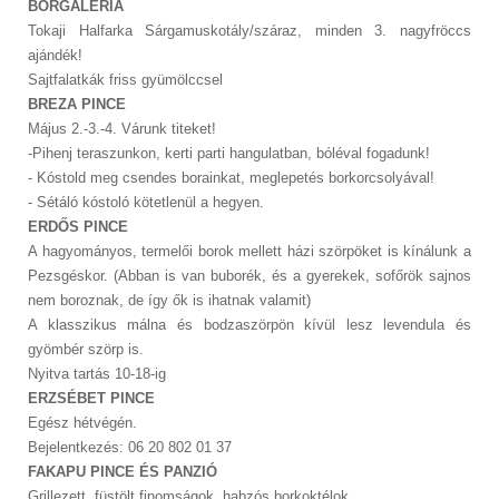
BORGALÉRIA
Tokaji Halfarka Sárgamuskotály/száraz, minden 3. nagyfröccs
ajándék!
Sajtfalatkák friss gyümölccsel
BREZA PINCE
Május 2.-3.-4. Várunk titeket!
-Pihenj teraszunkon, kerti parti hangulatban, bóléval fogadunk!
- Kóstold meg csendes borainkat, meglepetés borkorcsolyával!
- Sétáló kóstoló kötetlenül a hegyen.
ERDŐS PINCE
A hagyományos, termelői borok mellett házi szörpöket is kínálunk a
Pezsgéskor. (Abban is van buborék, és a gyerekek, sofőrök sajnos
nem boroznak, de így ők is ihatnak valamit)
A klasszikus málna és bodzaszörpön kívül lesz levendula és
gyömbér szörp is.
Nyitva tartás 10-18-ig
ERZSÉBET PINCE
Egész hétvégén.
Bejelentkezés: 06 20 802 01 37
FAKAPU PINCE ÉS PANZIÓ
Grillezett, füstölt finomságok, habzós borkoktélok