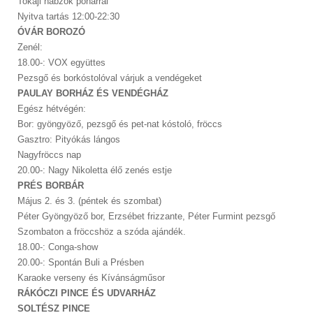
Tokaji habzók pohárral
Nyitva tartás 12:00-22:30
ÓVÁR BOROZÓ
Zenél:
18.00-: VOX együttes
Pezsgő és borkóstolóval várjuk a vendégeket
PAULAY BORHÁZ ÉS VENDÉGHÁZ
Egész hétvégén:
Bor: gyöngyöző, pezsgő és pet-nat kóstoló, fröccs
Gasztro: Pityókás lángos
Nagyfröccs nap
20.00-: Nagy Nikoletta élő zenés estje
PRÉS BORBÁR
Május 2. és 3. (péntek és szombat)
Péter Gyöngyöző bor, Erzsébet frizzante, Péter Furmint pezsgő
Szombaton a fröccshöz a szóda ajándék.
18.00-: Conga-show
20.00-: Spontán Buli a Présben
Karaoke verseny és Kívánságműsor
RÁKÓCZI PINCE ÉS UDVARHÁZ
SOLTÉSZ PINCE