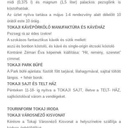
midi (0,375 l) és magnum (1,5 liter) palackos pezsgőink is
kóstolhatóak.
Az üzlet nyitva tartása a május 1-4 rendezvény alatt délelőtt 10
órától este 10 óráig.
TOKAJI KÁVÉPÖRKÖLŐ MANUFAKTÚRA ÉS KÁVÉHÁZ
Pezsegj rá az édes ízekre!
A szokásos fantasztikus kávék és sütik mellett:
aszú és bonbon kóstoló, és kávé és single-origin étcsoki kóstoló
Kontráné Zéman Éva képeinek kiállítása: “Hit, remény, szeretet”
címmel.
TOKAJI PARK BÜFÉ
A Park büfé ajánlata: füstölt főtt tarjával, lilahagymával, sajttal töltött
lángos. + fehér borok.
TOKAJI SAJT ÉS TELT HÁZ
Pénteken 11-18- ig nyitva a TOKAJI SAJT, illetve a TELT- HÁZ,
sajtkóstolóval várom a vendégeket.
TOURINFORM TOKAJ IRODA
TOKAJI VÁROSNÉZŐ KISVONAT
Kérésre a Tokaji Városnéző Kisvonat a helyszínekre szállítja a
kedves érdeklődőket.