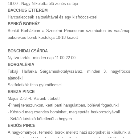
18.00-: Nagy Nikoletta élő zenés estéje
BACCHUS ÉTTEREM
Harcsalepcsák sajtsalátával és egy kisfröccs-csel
BENKŐ BORHÁZ
Benkő Borházban a Szerelmi Pincesoron szombaton és vasárnap
buborékos borok kóstolója 10-18 között
BONCHIDAI CSÁRDA
Nyitva tartás: minden nap 11.00-22.00
BORGALÉRIA
Tokaji Halfarka Sárgamuskotály/száraz, minden 3. nagyfröccs
ajándék!
Sajtfalatkák friss gyümölccsel
BREZA PINCE
Május 2.-3.-4. Várunk titeket!
-Pihenj teraszunkon, kerti parti hangulatban, bóléval fogadunk!
- Kóstold meg csendes borainkat, meglepetés borkorcsolyával!
- Sétáló kóstoló kötetlenül a hegyen.
ERDŐS PINCE
A hagyományos, termelői borok mellett házi szörpöket is kínálunk a