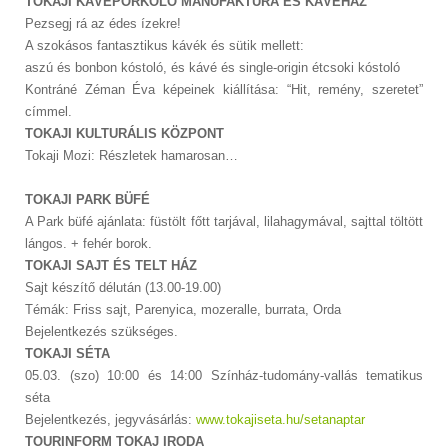
TOKAJI KÁVÉPÖRKÖLŐ MANUFAKTÚRA ÉS KÁVÉHÁZ
Pezsegj rá az édes ízekre!
A szokásos fantasztikus kávék és sütik mellett:
aszú és bonbon kóstoló, és kávé és single-origin étcsoki kóstoló
Kontráné Zéman Éva képeinek kiállítása: “Hit, remény, szeretet”
címmel.
TOKAJI KULTURÁLIS KÖZPONT
Tokaji Mozi: Részletek hamarosan…
TOKAJI PARK BÜFÉ
A Park büfé ajánlata: füstölt főtt tarjával, lilahagymával, sajttal töltött
lángos. + fehér borok.
TOKAJI SAJT ÉS TELT HÁZ
Sajt készítő délután (13.00-19.00)
Témák: Friss sajt, Parenyica, mozeralle, burrata, Orda
Bejelentkezés szükséges.
TOKAJI SÉTA
05.03. (szo) 10:00 és 14:00 Színház-tudomány-vallás tematikus
séta
Bejelentkezés, jegyvásárlás:
www.tokajiseta.hu/setanaptar
TOURINFORM TOKAJ IRODA