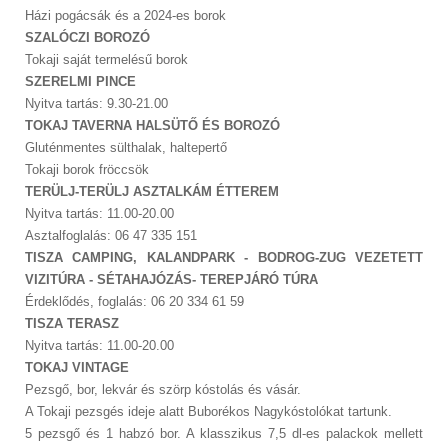
Házi pogácsák és a 2024-es borok
SZALÓCZI BOROZÓ
Tokaji saját termelésű borok
SZERELMI PINCE
Nyitva tartás: 9.30-21.00
TOKAJ TAVERNA HALSÜTŐ ÉS BOROZÓ
Gluténmentes sülthalak, haltepertő
Tokaji borok fröccsök
TERÜLJ-TERÜLJ ASZTALKÁM ÉTTEREM
Nyitva tartás: 11.00-20.00
Asztalfoglalás: 06 47 335 151
TISZA CAMPING, KALANDPARK - BODROG-ZUG VEZETETT
VIZITÚRA - SÉTAHAJÓZÁS- TEREPJÁRÓ TÚRA
Érdeklődés, foglalás: 06 20 334 61 59
TISZA TERASZ
Nyitva tartás: 11.00-20.00
TOKAJ VINTAGE
Pezsgő, bor, lekvár és szörp kóstolás és vásár.
A Tokaji pezsgés ideje alatt Buborékos Nagykóstolókat tartunk.
5 pezsgő és 1 habzó bor. A klasszikus 7,5 dl-es palackok mellett