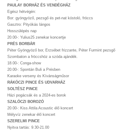
PAULAY BORHÁZ ÉS VENDÉGHÁZ
Egész hétvégén:
Bor: gyöngyöző, pezsgő és pet-nat kóstoló, fröccs
Gasztro: Pityókás lángos
Hosszúlépés nap
20.00-: Yulius25 zenekar koncertje
PRÉS BORBÁR
Péter Gyöngyöző bor, Erzsébet frizzante, Péter Furmint pezsgő
Szombaton a fröccshöz a szóda ajándék.
18.00-: Conga-show
20.00-: Spontán Buli a Présben
Karaoke verseny és Kívánságműsor
RÁKÓCZI PINCE ÉS UDVARHÁZ
SOLTÉSZ PINCE
Házi pogácsák és a 2024-es borok
SZALÓCZI BOROZÓ
20.00-: Kiss Attila Acoustic élő koncert
Mélyvíz zenekar élő koncert
SZERELMI PINCE
Nyitva tartás: 9.30-21.00