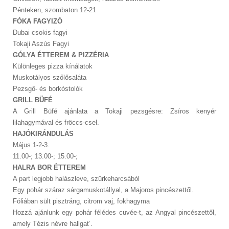
Pénteken, szombaton 12-21
FÓKA FAGYIZÓ
Dubai csokis fagyi
Tokaji Aszús Fagyi
GÓLYA ÉTTEREM & PIZZÉRIA
Különleges pizza kínálatok
Muskotályos szőlősaláta
Pezsgő- és borkóstolók
GRILL BÜFÉ
A Grill Büfé ajánlata a Tokaji pezsgésre: Zsíros kenyér
lilahagymával és fröccs-csel.
HAJÓKIRÁNDULÁS
Május 1-2-3.
11.00-; 13.00-; 15.00-;
HALRA BOR ÉTTEREM
A part legjobb halászleve, szürkeharcsából
Egy pohár száraz sárgamuskotállyal, a Majoros pincészettől.
Fóliában sült pisztráng, citrom vaj, fokhagyma
Hozzá ajánlunk egy pohár félédes cuvée-t, az Angyal pincészettől,
amely Tézis névre hallgat’.