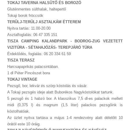
TOKAJ TAVERNA HALSÜTŐ ÉS BOROZÓ
Gluténmentes sülthalak, haltepertő
Tokaji borok fröccsök
TERÜLJ-TERÜLJ ASZTALKÁM ÉTTEREM
Nyitva tartás: 11.00-20.00
Asztalfoglalás: 06 47 335 151
TISZA CAMPING KALANDPARK - BODROG-ZUG VEZETETT
VIZITÚRA - SÉTAHAJÓZÁS- TEREPJÁRÓ TÚRA
Érdeklődés, foglalás: 06 20 334 61 59
TISZA TERASZ
Harcsapaprikás palacsintában.
1 dl Péter Pincészet bora
TOKAJ VINTAGE
Pezsgő, bor, lekvár és szörp kóstolás és vásár.
A Tokaji pezsgés ideje alatt Buborékos Nagykóstolókat tartunk.
5 pezsgő és 1 habzó bor. A klasszikus 7,5 dl-es palackok mellett
midi (0,375 l) és magnum (1,5 liter) palackos pezsgőink is
kóstolhatóak.
Az üzlet nyitva tartása a május 1-4 rendezvény alatt délelőtt 10
órától este 10 óráig.