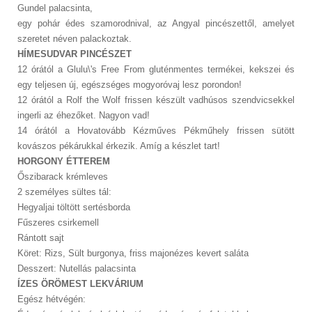
Gundel palacsinta,
egy pohár édes szamorodnival, az Angyal pincészettől, amelyet
szeretet néven palackoztak.
HÍMESUDVAR PINCÉSZET
12 órától a Glulu\'s Free From gluténmentes termékei, kekszei és
egy teljesen új, egészséges mogyoróvaj lesz porondon!
12 órától a Rolf the Wolf frissen készült vadhúsos szendvicsekkel
ingerli az éhezőket. Nagyon vad!
14 órától a Hovatovább Kézműves Pékműhely frissen sütött
kovászos pékárukkal érkezik. Amíg a készlet tart!
HORGONY ÉTTEREM
Őszibarack krémleves
2 személyes sültes tál:
Hegyaljai töltött sertésborda
Fűszeres csirkemell
Rántott sajt
Köret: Rizs, Sült burgonya, friss majonézes kevert saláta
Desszert: Nutellás palacsinta
ÍZES ÖRÖMEST LEKVÁRIUM
Egész hétvégén: