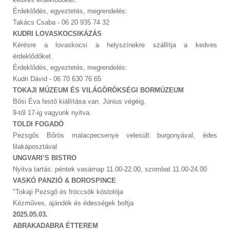
Érdeklődés, egyeztetés, megrendelés:
Takács Csaba - 06 20 935 74 32
KUDRI LOVASKOCSIKÁZÁS
Kérésre a lovaskocsi a helyszínekre szállítja a kedves
érdeklődőket.
Érdeklődés, egyeztetés, megrendelés:
Kudri Dávid - 06 70 630 76 65
TOKAJI MÚZEUM ÉS VILÁGÖRÖKSÉGI BORMÚZEUM
Bősi Éva festő kiállítása van. Június végéig.
9-től 17-ig vagyunk nyitva.
TOLDI FOGADÓ
Pezsgős Bőrös malacpecsenye velesült burgonyával, édes
lilakáposztával
UNGVARI’S BISTRO
Nyitva tartás: péntek vasárnap 11.00-22.00, szombat 11.00-24.00
VASKÓ PANZIÓ & BOROSPINCE
"Tokaji Pezsgő és fröccsök kóstolója
Kézműves, ajándék és édességek boltja
2025.05.03.
ABRAKADABRA ÉTTEREM