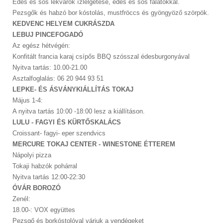
Édes és sós lekvárok ízlelgetése, édes és sós falatokkal.
Pezsgők és habzó bor kóstolás, mustfröccs és gyöngyöző szörpök.
KEDVENC HELYEM CUKRÁSZDA
LEBUJ PINCEFOGADÓ
Az egész hétvégén:
Konfitált francia karaj csípős BBQ szósszal édesburgonyával
Nyitva tartás: 10.00-21.00
Asztalfoglalás: 06 20 944 93 51
LEPKE- ÉS ÁSVÁNYKIÁLLÍTÁS TOKAJ
Május 1-4:
A nyitva tartás 10:00 -18:00 lesz a kiállításon.
LULU - FAGYI ÉS KÜRTŐSKALÁCS
Croissant- fagyi- eper szendvics
MERCURE TOKAJ CENTER - WINESTONE ÉTTEREM
Nápolyi pizza
Tokaji habzók pohárral
Nyitva tartás 12:00-22:30
ÓVÁR BOROZÓ
Zenél:
18.00-: VOX együttes
Pezsgő és borkóstolóval várjuk a vendégeket