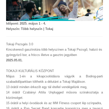
Időpont: 2025. május 1 - 4.
Helyszín: Több helyszín | Tokaj
Tokaji Pezsgés 3.0
Kincskereső gasztrotúra több helyszínen a Tokaji Pezsgő, habzó és
gyöngyöző bor, a fröccs illetve a gasztro jegyében
2025.05.01.
TOKAJI KULTURÁLIS KÖZPONT
Május 1-én a kikapcsolódásra vágyók a Bodrog-parti
szabadidőparkban tölthetik a délutánt a Tokaji Majálison.
13 órától minden érkezőt egy tál étellel vendégelünk meg,
14 órától Czabányi Attila Unplugged műsora szórakoztatja a
közönséget.
15 órától a helyi óvodások és az MM Fitness csoport lép színpadra,
16 órától a Pop Secret Band koncertje koronázza meg a tavaszi