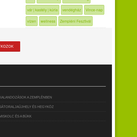
vár | kastély | kúria
vendégház
Vince-nap
vízen
wellness
Zempléni Fesztivál
KALANDOZÁSOK A ZEMPLÉNBEN
SÁTORALJAÚJHELY ÉS HEGYKÖZ
MISKOLC ÉS A BÜKK