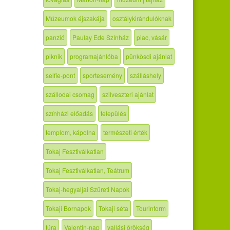
Múzeumok éjszakája
osztálykirándulóknak
panzió
Paulay Ede Színház
piac, vásár
piknik
programajánlóba
pünkösdi ajánlat
selfie-pont
sportesemény
szálláshely
szállodai csomag
szilveszteri ajánlat
színházi előadás
település
templom, kápolna
természeti érték
Tokaj Fesztiválkatlan
Tokaj Fesztiválkatlan, Teátrum
Tokaj-hegyaljai Szüreti Napok
Tokaji Bornapok
Tokaji séta
Tourinform
túra
Valentin-nap
vallási örökség