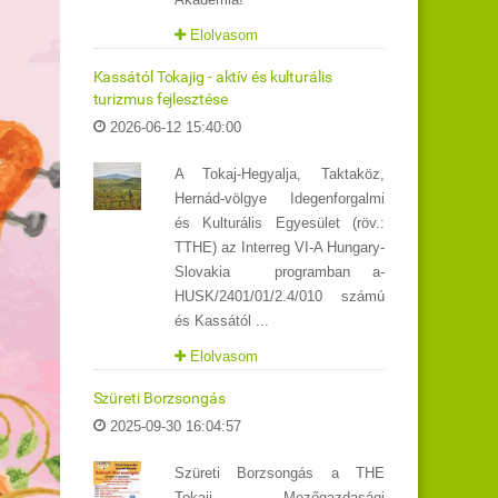
Elolvasom
Kassától Tokajig - aktív és kulturális
turizmus fejlesztése
2026-06-12 15:40:00
A Tokaj-Hegyalja, Taktaköz,
Hernád-völgye Idegenforgalmi
és Kulturális Egyesület (röv.:
TTHE) az Interreg VI-A Hungary-
Slovakia programban a-
HUSK/2401/01/2.4/010 számú
és Kassától ...
Elolvasom
Szüreti Borzsongás
2025-09-30 16:04:57
Szüreti Borzsongás a THE
Tokaji Mezőgazdasági