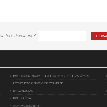
on fel hírlevelünkre!
IMPRESSZUM, ADATVÉDELMI ÉS ADATKEZELÉSI SZABÁLYZAT
LETÖLTHETŐ KIADVÁNYOK, TÉRKÉPEK
NYILVÁNOSSÁG
RÓLUNK ÍRTÁK
SAJTÓKÖZLEMÉNYEK