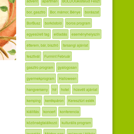
advent
apartman
BOLDOGkisfalud Feszt
bor, gasztro
Bor, mámor, Bénye
borászat
BorBusz
borkóstoló
boros program
egyesületi tag
előadás
eseményhelyszín
étterem, bár, bisztró
farsangi ajánlat
fesztivál
Furmint Február
gasztro program
gyalogosan
gyermekprogram
Halloween
hangverseny
hír
hotel
húsvéti ajánlat
kemping
kerékpáron
Keresztúri esték
kiállítás
koncert
konferencia
közönségtalálkozó
kulturális program
lovaglás
Márton-nap
múzeum | tájház