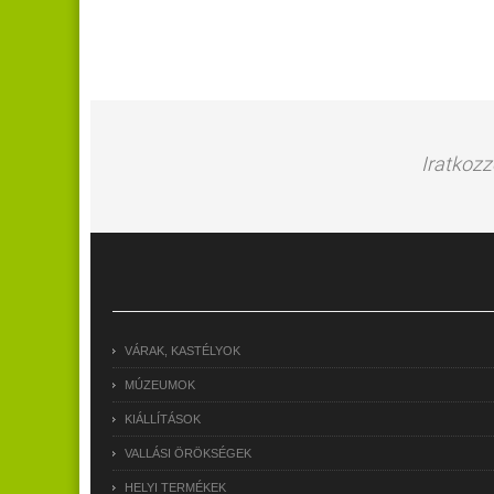
Iratkozz
VÁRAK, KASTÉLYOK
MÚZEUMOK
KIÁLLÍTÁSOK
VALLÁSI ÖRÖKSÉGEK
HELYI TERMÉKEK