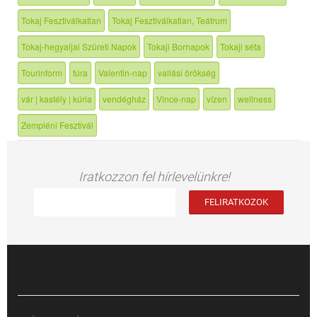
Tokaj Fesztiválkatlan
Tokaj Fesztiválkatlan, Teátrum
Tokaj-hegyaljai Szüreti Napok
Tokaji Bornapok
Tokaji séta
Tourinform
túra
Valentin-nap
vallási örökség
vár | kastély | kúria
vendégház
Vince-nap
vízen
wellness
Zempléni Fesztivál
Iratkozzon fel hírlevelünkre!