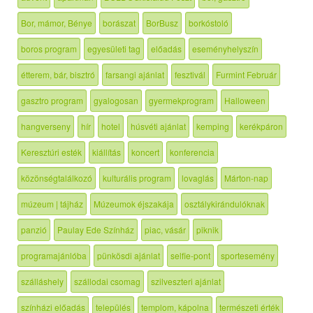
Bor, mámor, Bénye
borászat
BorBusz
borkóstoló
boros program
egyesületi tag
előadás
eseményhelyszín
étterem, bár, bisztró
farsangi ajánlat
fesztivál
Furmint Február
gasztro program
gyalogosan
gyermekprogram
Halloween
hangverseny
hír
hotel
húsvéti ajánlat
kemping
kerékpáron
Keresztúri esték
kiállítás
koncert
konferencia
közönségtalálkozó
kulturális program
lovaglás
Márton-nap
múzeum | tájház
Múzeumok éjszakája
osztálykirándulóknak
panzió
Paulay Ede Színház
piac, vásár
piknik
programajánlóba
pünkösdi ajánlat
selfie-pont
sportesemény
szálláshely
szállodai csomag
szilveszteri ajánlat
színházi előadás
település
templom, kápolna
természeti érték