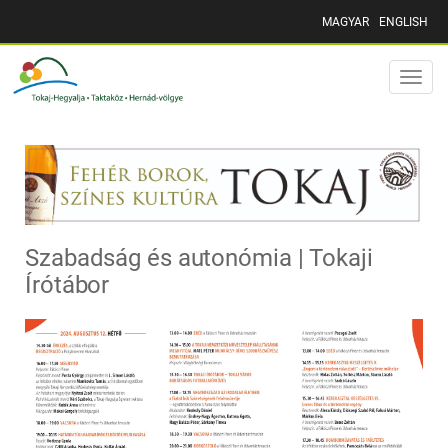
MAGYAR
ENGLISH
Toggle
naviga
Szabadság és autonómia | Tokaji
Írótábor