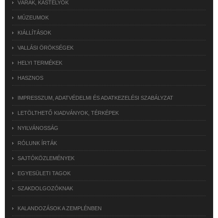
VÁRAK, KASTÉLYOK
MÚZEUMOK
KIÁLLÍTÁSOK
VALLÁSI ÖRÖKSÉGEK
HELYI TERMÉKEK
HASZNOS
IMPRESSZUM, ADATVÉDELMI ÉS ADATKEZELÉSI SZABÁLYZAT
LETÖLTHETŐ KIADVÁNYOK, TÉRKÉPEK
NYILVÁNOSSÁG
RÓLUNK ÍRTÁK
SAJTÓKÖZLEMÉNYEK
EGYESÜLETI TAGOK
SZAKDOLGOZÓKNAK
KALANDOZÁSOK A ZEMPLÉNBEN