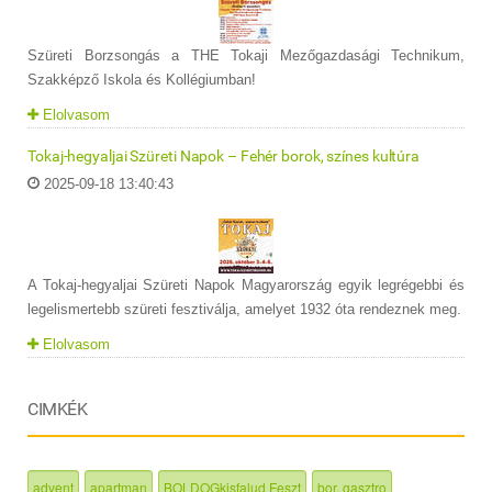
Szüreti Borzsongás a THE Tokaji Mezőgazdasági Technikum,
Szakképző Iskola és Kollégiumban!
Elolvasom
Tokaj-hegyaljai Szüreti Napok – Fehér borok, színes kultúra
2025-09-18 13:40:43
A Tokaj-hegyaljai Szüreti Napok Magyarország egyik legrégebbi és
legelismertebb szüreti fesztiválja, amelyet 1932 óta rendeznek meg.
Elolvasom
CIMKÉK
advent
apartman
BOLDOGkisfalud Feszt
bor, gasztro