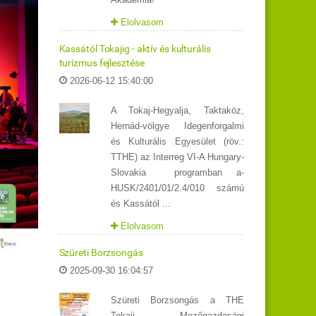
Elolvasom
Kassától Tokajig - aktív és kulturális
turizmus fejlesztése
2026-06-12 15:40:00
A Tokaj-Hegyalja, Taktaköz,
Hernád-völgye Idegenforgalmi
és Kulturális Egyesület (röv.:
TTHE) az Interreg VI-A Hungary-
Slovakia programban a-
HUSK/2401/01/2.4/010 számú
és Kassától ...
Elolvasom
Szüreti Borzsongás
2025-09-30 16:04:57
Szüreti Borzsongás a THE
Tokaji Mezőgazdasági