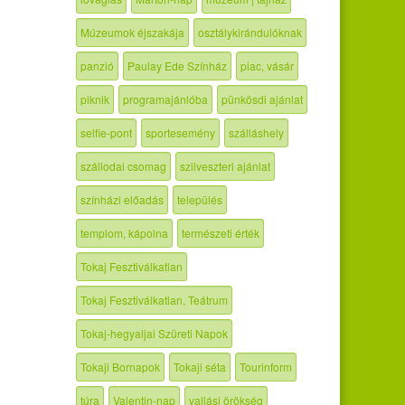
Múzeumok éjszakája
osztálykirándulóknak
panzió
Paulay Ede Színház
piac, vásár
piknik
programajánlóba
pünkösdi ajánlat
selfie-pont
sportesemény
szálláshely
szállodai csomag
szilveszteri ajánlat
színházi előadás
település
templom, kápolna
természeti érték
Tokaj Fesztiválkatlan
Tokaj Fesztiválkatlan, Teátrum
Tokaj-hegyaljai Szüreti Napok
Tokaji Bornapok
Tokaji séta
Tourinform
túra
Valentin-nap
vallási örökség