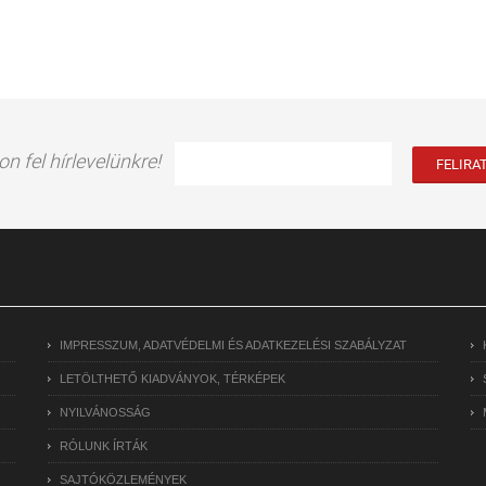
on fel hírlevelünkre!
IMPRESSZUM, ADATVÉDELMI ÉS ADATKEZELÉSI SZABÁLYZAT
LETÖLTHETŐ KIADVÁNYOK, TÉRKÉPEK
NYILVÁNOSSÁG
RÓLUNK ÍRTÁK
SAJTÓKÖZLEMÉNYEK