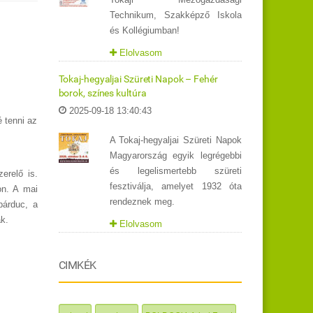
Technikum, Szakképző Iskola
és Kollégiumban!
Elolvasom
Tokaj-hegyaljai Szüreti Napok – Fehér
borok, színes kultúra
2025-09-18 13:40:43
 tenni az
A Tokaj-hegyaljai Szüreti Napok
Magyarország egyik legrégebbi
és legelismertebb szüreti
erelő is.
fesztiválja, amelyet 1932 óta
on. A mai
rendeznek meg.
párduc, a
ak.
Elolvasom
CIMKÉK