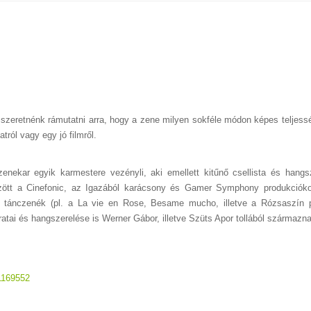
szeretnénk rámutatni arra, hogy a zene milyen sokféle módon képes teljessé
tról vagy egy jó filmről.
nekar egyik karmestere vezényli, aki emellett kitűnő csellista és hangsz
özött a Cinefonic, az Igazából karácsony és Gamer Symphony produkciók
és tánczenék (pl. a La vie en Rose, Besame mucho, illetve a Rózsaszín 
ratai és hangszerelése is Werner Gábor, illetve Szüts Apor tollából származn
/1169552