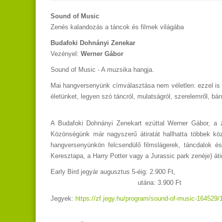
Sound of Music
Zenés kalandozás a táncok és filmek világába
Budafoki Dohnányi Zenekar
Vezényel:
Werner Gábor
Sound of Music - A muzsika hangja.
Mai hangversenyünk címválasztása nem véletlen: ezzel is 
életünket, legyen szó táncról, mulatságról, szerelemről, bána
A Budafoki Dohnányi Zenekart ezúttal Werner Gábor, a ze
Közönségünk már nagyszerű átiratát hallhatta többek k
hangversenyünkön felcsendülő filmslágerek, táncdalok 
Keresztapa, a Harry Potter vagy a Jurassic park zenéje) áti
Early Bird jegyár augusztus 5-éig: 2.900 Ft,
utána: 3.900 Ft
Jegyek:
https://zf.jegy.hu/program/sound-of-music-164529