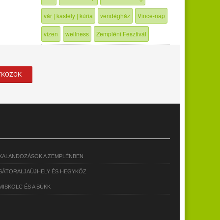
vár | kastély | kúria
vendégház
Vince-nap
vízen
wellness
Zempléni Fesztivál
KALANDOZÁSOK A ZEMPLÉNBEN
SÁTORALJAÚJHELY ÉS HEGYKÖZ
MISKOLC ÉS A BÜKK