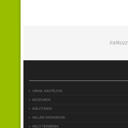
Iratkozz
VÁRAK, KASTÉLYOK
MÚZEUMOK
KIÁLLÍTÁSOK
VALLÁSI ÖRÖKSÉGEK
HELYI TERMÉKEK