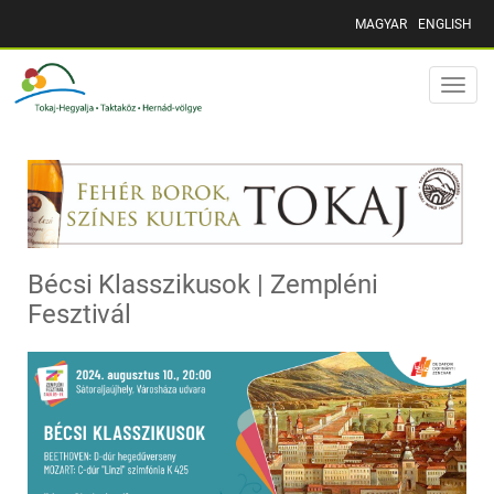
MAGYAR
ENGLISH
Toggle
naviga
Bécsi Klasszikusok | Zempléni
Fesztivál