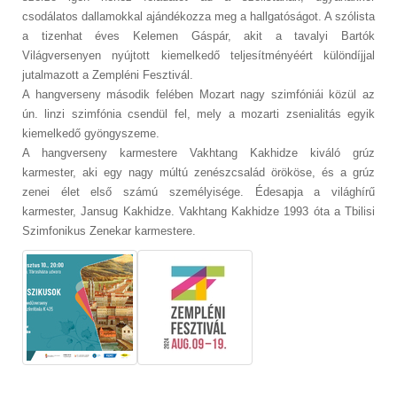
csodálatos dallamokkal ajándékozza meg a hallgatóságot. A szólista
a tizenhat éves Kelemen Gáspár, akit a tavalyi Bartók
Világversenyen nyújtott kiemelkedő teljesítményéért különdíjjal
jutalmazott a Zempléni Fesztivál.
A hangverseny második felében Mozart nagy szimfóniái közül az
ún. linzi szimfónia csendül fel, mely a mozarti zsenialitás egyik
kiemelkedő gyöngyszeme.
A hangverseny karmestere Vakhtang Kakhidze kiváló grúz
karmester, aki egy nagy múltú zenészcsalád örököse, és a grúz
zenei élet első számú személyisége. Édesapja a világhírű
karmester, Jansug Kakhidze. Vakhtang Kakhidze 1993 óta a Tbilisi
Szimfonikus Zenekar karmestere.