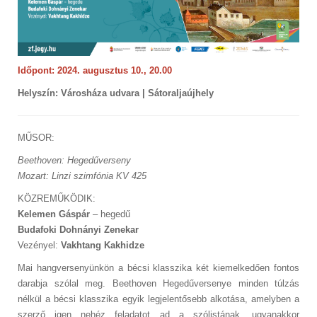
Időpont: 2024. augusztus 10., 20.00
Helyszín: Városháza udvara | Sátoraljaújhely
MŰSOR:
Beethoven: Hegedűverseny
Mozart: Linzi szimfónia KV 425
KÖZREMŰKÖDIK:
Kelemen Gáspár
– hegedű
Budafoki Dohnányi Zenekar
Vezényel:
Vakhtang Kakhidze
Mai hangversenyünkön a bécsi klasszika két kiemelkedően fontos
darabja szólal meg. Beethoven Hegedűversenye minden túlzás
nélkül a bécsi klasszika egyik legjelentősebb alkotása, amelyben a
szerző igen nehéz feladatot ad a szólistának, ugyanakkor