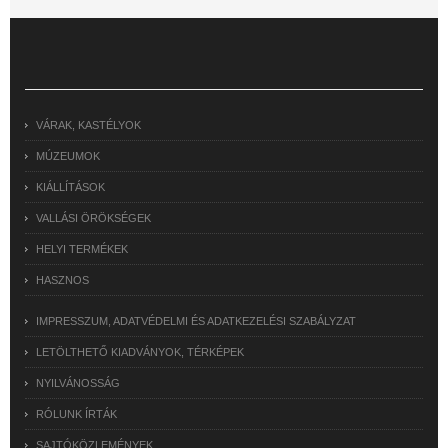
VÁRAK, KASTÉLYOK
MÚZEUMOK
KIÁLLÍTÁSOK
VALLÁSI ÖRÖKSÉGEK
HELYI TERMÉKEK
HASZNOS
IMPRESSZUM, ADATVÉDELMI ÉS ADATKEZELÉSI SZABÁLYZAT
LETÖLTHETŐ KIADVÁNYOK, TÉRKÉPEK
NYILVÁNOSSÁG
RÓLUNK ÍRTÁK
SAJTÓKÖZLEMÉNYEK