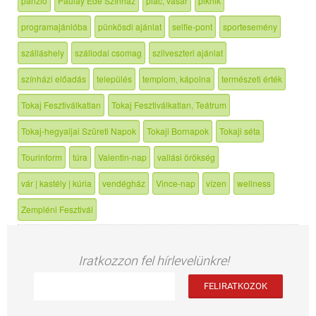
panzió
Paulay Ede Színház
piac, vásár
piknik
programajánlóba
pünkösdi ajánlat
selfie-pont
sportesemény
szálláshely
szállodai csomag
szilveszteri ajánlat
színházi előadás
település
templom, kápolna
természeti érték
Tokaj Fesztiválkatlan
Tokaj Fesztiválkatlan, Teátrum
Tokaj-hegyaljai Szüreti Napok
Tokaji Bornapok
Tokaji séta
Tourinform
túra
Valentin-nap
vallási örökség
vár | kastély | kúria
vendégház
Vince-nap
vízen
wellness
Zempléni Fesztivál
Iratkozzon fel hírlevelünkre!