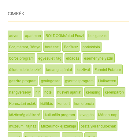
CIMKÉK
advent
apartman
BOLDOGkisfalud Feszt
bor, gasztro
Bor, mámor, Bénye
borászat
BorBusz
borkóstoló
boros program
egyesületi tag
előadás
eseményhelyszín
étterem, bár, bisztró
farsangi ajánlat
fesztivál
Furmint Február
gasztro program
gyalogosan
gyermekprogram
Halloween
hangverseny
hír
hotel
húsvéti ajánlat
kemping
kerékpáron
Keresztúri esték
kiállítás
koncert
konferencia
közönségtalálkozó
kulturális program
lovaglás
Márton-nap
múzeum | tájház
Múzeumok éjszakája
osztálykirándulóknak