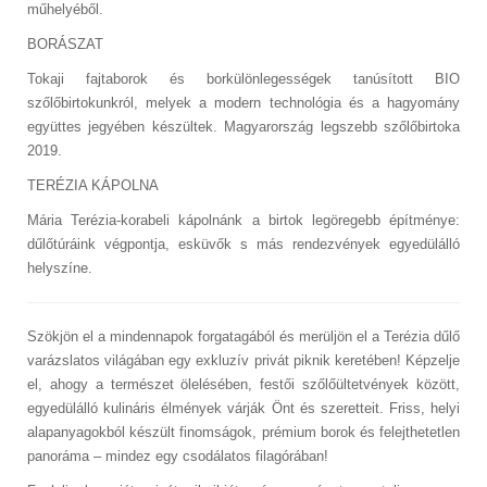
műhelyéből.
BORÁSZAT
Tokaji fajtaborok és borkülönlegességek tanúsított BIO
szőlőbirtokunkról, melyek a modern technológia és a hagyomány
együttes jegyében készültek. Magyarország legszebb szőlőbirtoka
2019.
TERÉZIA KÁPOLNA
Mária Terézia-korabeli kápolnánk a birtok legöregebb építménye:
dűlőtúráink végpontja, esküvők s más rendezvények egyedülálló
helyszíne.
Szökjön el a mindennapok forgatagából és merüljön el a Terézia dűlő
varázslatos világában egy exkluzív privát piknik keretében! Képzelje
el, ahogy a természet ölelésében, festői szőlőültetvények között,
egyedülálló kulináris élmények várják Önt és szeretteit. Friss, helyi
alapanyagokból készült finomságok, prémium borok és felejthetetlen
panoráma – mindez egy csodálatos filagórában!