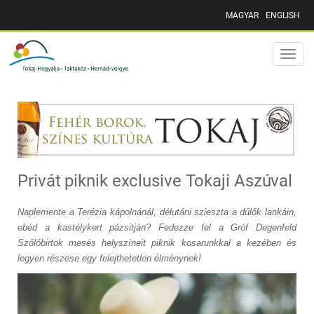
MAGYAR
ENGLISH
Toggle
naviga
Privát piknik exclusive Tokaji Aszúval
Naplemente a Terézia kápolnánál, délutáni szieszta a dűlők lankáin,
ebéd a kastélykert pázsitján? Fedezze fel a Gróf Degenfeld
Szőlőbirtok mesés helyszíneit piknik kosarunkkal a kezében és
legyen részese egy felejthetetlen élménynek!