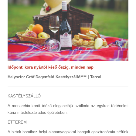
Időpont: kora nyártól késő őszig, minden nap
Helyszín: Gróf Degenfeld Kastélyszálló**** | Tarcal
KASTÉLYSZÁLLÓ
A monarchia korát idéző eleganciájú szálloda az egykori történelmi
kúria másfélszázados épületében.
ÉTTEREM
A birtok boraihoz helyi alapanyagokkal hangolt gasztronómia séfünk