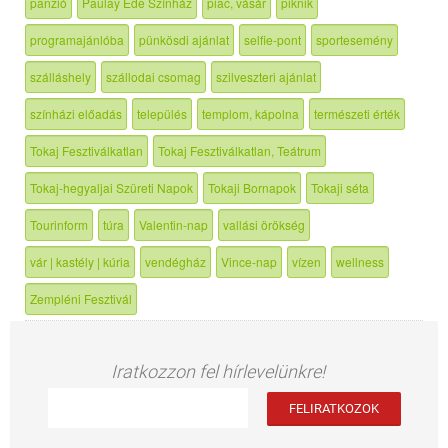
panzió
Paulay Ede Színház
piac, vásár
piknik
programajánlóba
pünkösdi ajánlat
selfie-pont
sportesemény
szálláshely
szállodai csomag
szilveszteri ajánlat
színházi előadás
település
templom, kápolna
természeti érték
Tokaj Fesztiválkatlan
Tokaj Fesztiválkatlan, Teátrum
Tokaj-hegyaljai Szüreti Napok
Tokaji Bornapok
Tokaji séta
Tourinform
túra
Valentin-nap
vallási örökség
vár | kastély | kúria
vendégház
Vince-nap
vízen
wellness
Zempléni Fesztivál
Iratkozzon fel hírlevelünkre!