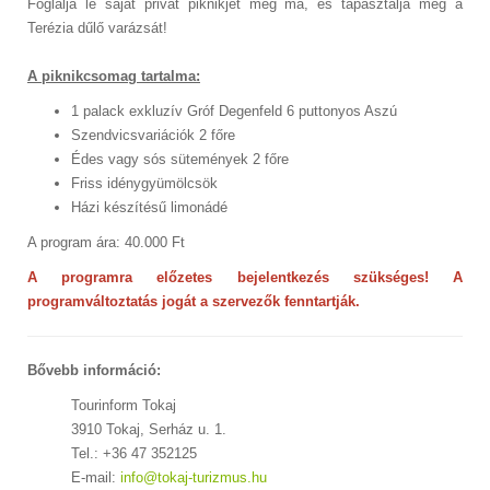
Foglalja le saját privát piknikjét még ma, és tapasztalja meg a
Terézia dűlő varázsát!
A piknikcsomag tartalma:
1 palack exkluzív Gróf Degenfeld 6 puttonyos Aszú
Szendvicsvariációk 2 főre
Édes vagy sós sütemények 2 főre
Friss idénygyümölcsök
Házi készítésű limonádé
A program ára: 40.000 Ft
A programra előzetes bejelentkezés szükséges! A
programváltoztatás jogát a szervezők fenntartják.
Bővebb információ:
Tourinform Tokaj
3910 Tokaj, Serház u. 1.
Tel.: +36 47 352125
E-mail:
info@tokaj-turizmus.hu