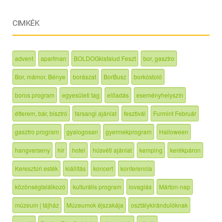
CIMKÉK
advent
apartman
BOLDOGkisfalud Feszt
bor, gasztro
Bor, mámor, Bénye
borászat
BorBusz
borkóstoló
boros program
egyesületi tag
előadás
eseményhelyszín
étterem, bár, bisztró
farsangi ajánlat
fesztivál
Furmint Február
gasztro program
gyalogosan
gyermekprogram
Halloween
hangverseny
hír
hotel
húsvéti ajánlat
kemping
kerékpáron
Keresztúri esték
kiállítás
koncert
konferencia
közönségtalálkozó
kulturális program
lovaglás
Márton-nap
múzeum | tájház
Múzeumok éjszakája
osztálykirándulóknak