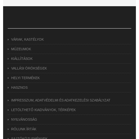
VÁRAK, KASTÉLYOK
MÚZEUMOK
KIÁLLÍTÁSOK
VALLÁSI ÖRÖKSÉGEK
HELYI TERMÉKEK
HASZNOS
IMPRESSZUM, ADATVÉDELMI ÉS ADATKEZELÉSI SZABÁLYZAT
LETÖLTHETŐ KIADVÁNYOK, TÉRKÉPEK
NYILVÁNOSSÁG
RÓLUNK ÍRTÁK
SAJTÓKÖZLEMÉNYEK